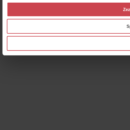
Zez
S