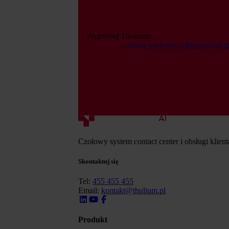
Wypróbuj Thulium!
Umów prezentację
Rozpocznij z
Czołowy system contact center i obsługi klien
Skontaktuj się
Tel:
455 455 455
Email:
kontakt@thulium.pl
Produkt