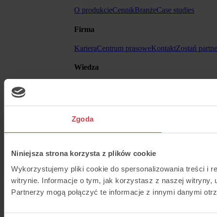
O produkcie
Cennik
Branże
Case studies
Firma
Kariera
Centrum prasowe
Kontakt
Zostań partn
Wiedza
Blog
Help Center
Ebooki
API
Inne
Zgoda
Regulamin
Formularz - DSA
Cyberbezpieczeń
Niniejsza strona korzysta z plików cookie
Wykorzystujemy pliki cookie do spersonalizowania treści i 
witrynie. Informacje o tym, jak korzystasz z naszej witry
Partnerzy mogą połączyć te informacje z innymi danymi otr