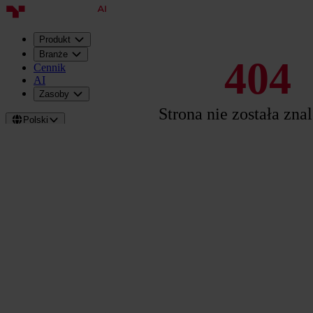
Produkt
Branże
404
Cennik
AI
Zasoby
Strona nie została zna
Polski
Zaloguj
Umów
prezentację