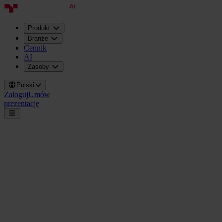
Produkt
Branże
Cennik
AI
Zasoby
Polski
Zaloguj
Umów
prezentację