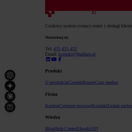
Czołowy system contact center i obsługi klien
Skontaktuj się
Tel:
455 455 455
Email:
kontakt@thulium.pl
Produkt
O produkcie
Cennik
Branże
Case studies
Firma
Kariera
Centrum prasowe
Kontakt
Zostań partn
Wiedza
Blog
Help Center
Ebooki
API