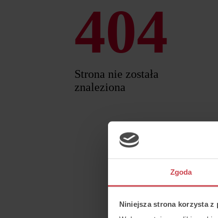
404
Strona nie została
znaleziona
Zgoda
Niniejsza strona korzysta z