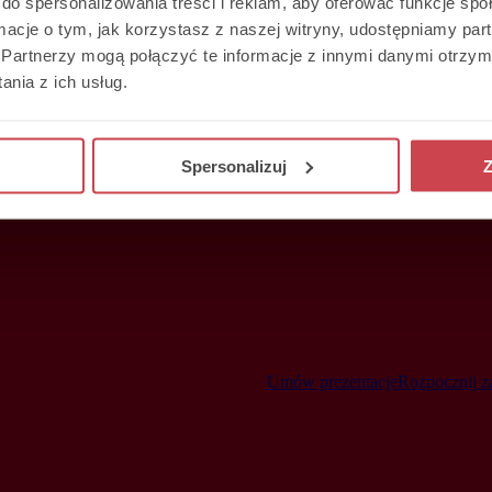
do spersonalizowania treści i reklam, aby oferować funkcje sp
ormacje o tym, jak korzystasz z naszej witryny, udostępniamy p
Partnerzy mogą połączyć te informacje z innymi danymi otrzym
nia z ich usług.
Spersonalizuj
Z
Umów prezentację
Rozpocznij z