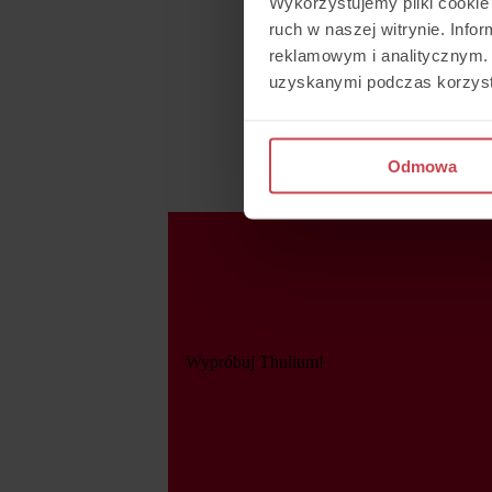
Wykorzystujemy pliki cookie 
ruch w naszej witrynie. Inf
reklamowym i analitycznym. 
uzyskanymi podczas korzysta
Odmowa
Wypróbuj Thulium!