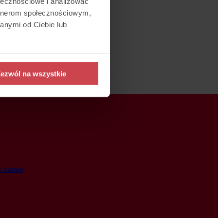
ołecznościowe i analizować
artnerom społecznościowym,
anymi od Ciebie lub
ezwól na wszystkie
a darmo