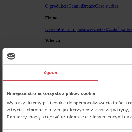
O produkcie
Cennik
Branże
Case studies
Firma
Kariera
Centrum prasowe
Kontakt
Zostań partn
Wiedza
Blog
Help Center
Ebooki
API
Inne
Zgoda
Regulamin
Formularz - DSA
Cyberbezpieczeń
Niniejsza strona korzysta z plików cookie
Wykorzystujemy pliki cookie do spersonalizowania treści i 
witrynie. Informacje o tym, jak korzystasz z naszej witry
Partnerzy mogą połączyć te informacje z innymi danymi otr