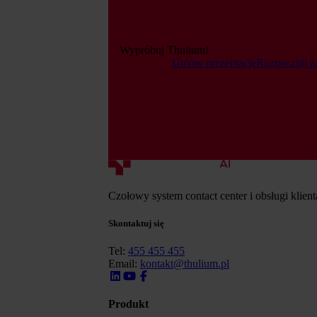
Wypróbuj Thulium!
Umów prezentację
Rozpocznij z
Czołowy system contact center i obsługi klien
Skontaktuj się
Tel:
455 455 455
Email:
kontakt@thulium.pl
Produkt