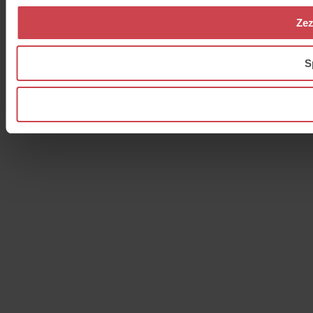
Zez
S