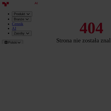
Produkt
Branże
404
Cennik
AI
Zasoby
Strona nie została zna
Polski
Zaloguj
Umów
prezentację