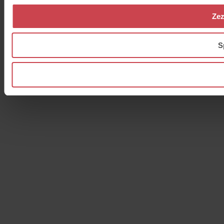
Zez
S