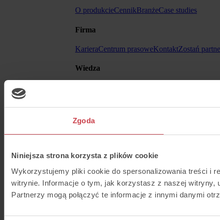
O produkcie
Cennik
Branże
Case studies
Firma
Kariera
Centrum prasowe
Kontakt
Zostań partn
Wiedza
Blog
Help Center
Ebooki
API
Inne
Zgoda
Regulamin
Formularz - DSA
Cyberbezpieczeń
Niniejsza strona korzysta z plików cookie
Wykorzystujemy pliki cookie do spersonalizowania treści i 
witrynie. Informacje o tym, jak korzystasz z naszej witry
Partnerzy mogą połączyć te informacje z innymi danymi otr