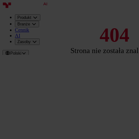
Produkt
Branże
404
Cennik
AI
Zasoby
Strona nie została zna
Polski
Zaloguj
Umów
prezentację