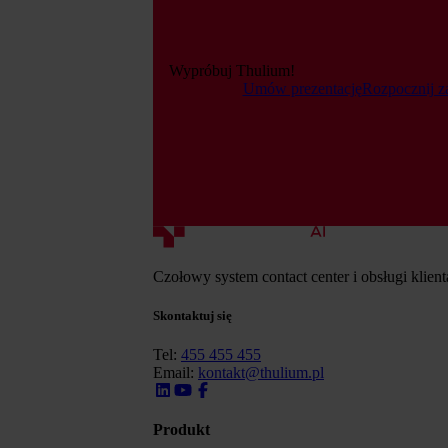
Wypróbuj Thulium!
Umów prezentację
Rozpocznij z
Czołowy system contact center i obsługi klien
Skontaktuj się
Tel:
455 455 455
Email:
kontakt@thulium.pl
Produkt