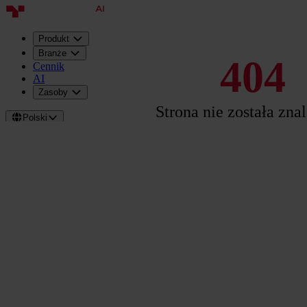
Produkt
Branże
404
Cennik
AI
Zasoby
Strona nie została zna
Polski
Zaloguj
Umów
prezentację