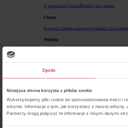
O produkcie
Cennik
Branże
Case studies
Firma
Kariera
Centrum prasowe
Kontakt
Zostań partn
Wiedza
Blog
Help Center
Ebooki
API
Inne
Zgoda
Regulamin
Formularz - DSA
Cyberbezpieczeń
Niniejsza strona korzysta z plików cookie
Wykorzystujemy pliki cookie do spersonalizowania treści i 
witrynie. Informacje o tym, jak korzystasz z naszej witry
Partnerzy mogą połączyć te informacje z innymi danymi otr