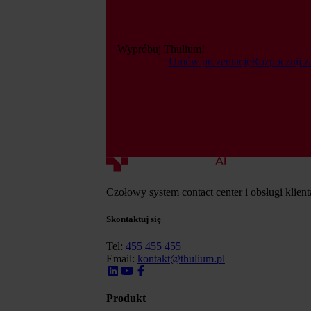
Wypróbuj Thulium!
Umów prezentację
Rozpocznij z
Czołowy system contact center i obsługi klien
Skontaktuj się
Tel:
455 455 455
Email:
kontakt@thulium.pl
Produkt