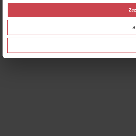
Zez
S