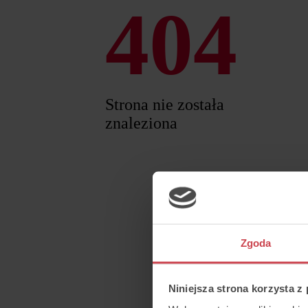
404
Strona nie została
znaleziona
Zgoda
Niniejsza strona korzysta z