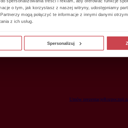
do spersonalizowania treści i reklam, aby oferować funkcje sp
ormacje o tym, jak korzystasz z naszej witryny, udostępniamy p
Partnerzy mogą połączyć te informacje z innymi danymi otrzym
nia z ich usług.
Spersonalizuj
Z
Umów prezentację
Rozpocznij z