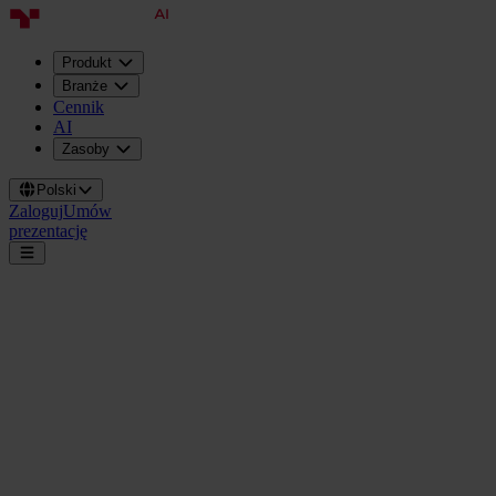
Produkt
Branże
Cennik
AI
Zasoby
Polski
Zaloguj
Umów
prezentację