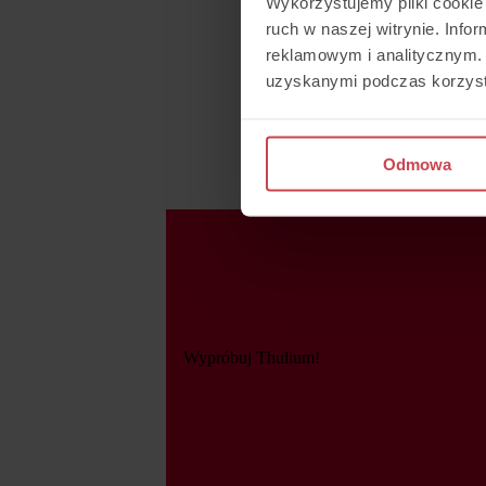
Wykorzystujemy pliki cookie 
ruch w naszej witrynie. Inf
reklamowym i analitycznym. 
uzyskanymi podczas korzysta
Odmowa
Wypróbuj Thulium!