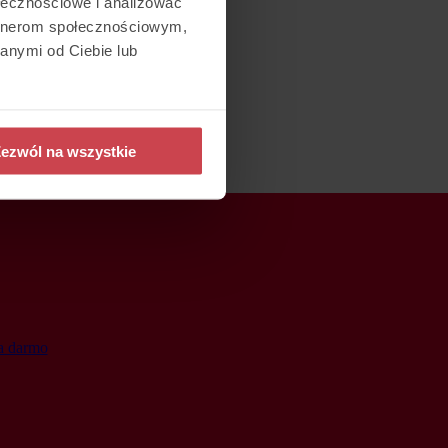
ołecznościowe i analizować
artnerom społecznościowym,
anymi od Ciebie lub
ezwól na wszystkie
a darmo