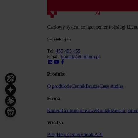
Czołowy system contact center i obsługi klien
Skontaktuj się
Tel:
455 455 455
Email:
kontakt@thulium.pl
Produkt
O produkcie
Cennik
Branże
Case studies
Firma
Kariera
Centrum prasowe
Kontakt
Zostań partn
Wiedza
Blog
Help Center
Ebooki
API