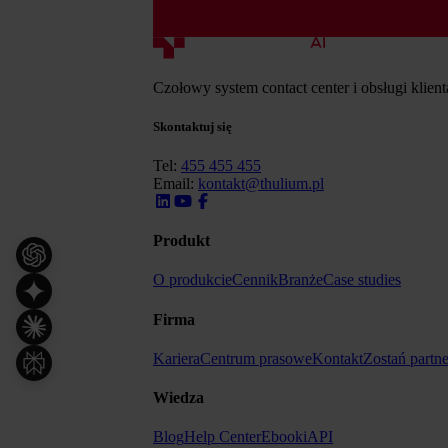
Czołowy system contact center i obsługi klien
Skontaktuj się
Tel:
455 455 455
Email:
kontakt@thulium.pl
Produkt
O produkcie
Cennik
Branże
Case studies
Firma
Kariera
Centrum prasowe
Kontakt
Zostań partn
Wiedza
Blog
Help Center
Ebooki
API