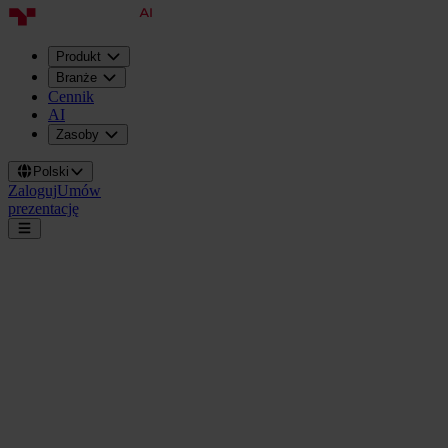
Produkt
Branże
Cennik
AI
Zasoby
Polski
Zaloguj
Umów
prezentację