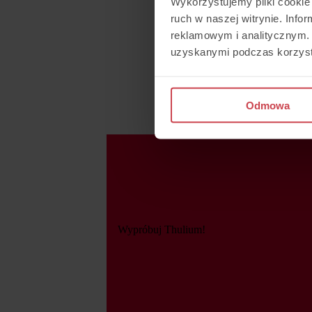
Wykorzystujemy pliki cookie 
ruch w naszej witrynie. Inf
reklamowym i analitycznym. 
uzyskanymi podczas korzysta
Odmowa
Wypróbuj Thulium!