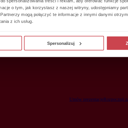
do spersonalizowania treści i reklam, aby oferować funkcje sp
ormacje o tym, jak korzystasz z naszej witryny, udostępniamy p
Partnerzy mogą połączyć te informacje z innymi danymi otrzym
nia z ich usług.
Spersonalizuj
Z
Umów prezentację
Rozpocznij z