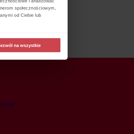
ołecznościowe i analizować
artnerom społecznościowym,
anymi od Ciebie lub
ezwól na wszystkie
a darmo