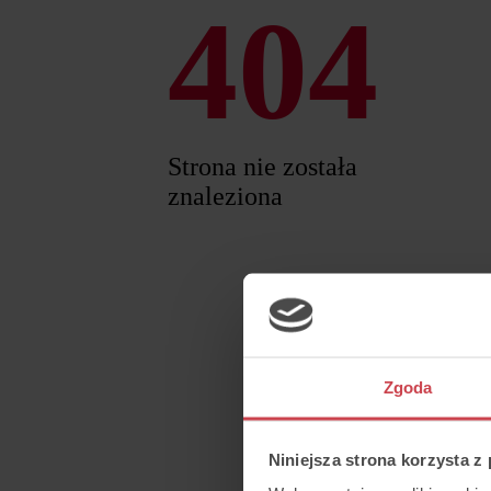
404
Strona nie została
znaleziona
Zgoda
Niniejsza strona korzysta z