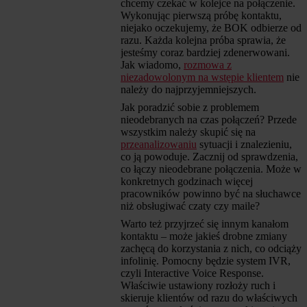
chcemy czekać w kolejce na połączenie.
Wykonując pierwszą próbę kontaktu,
niejako oczekujemy, że BOK odbierze od
razu. Każda kolejna próba sprawia, że
jesteśmy coraz bardziej zdenerwowani.
Jak wiadomo,
rozmowa z
niezadowolonym na wstępie klientem
nie
należy do najprzyjemniejszych.
Jak poradzić sobie z problemem
nieodebranych na czas połączeń? Przede
wszystkim należy skupić się na
przeanalizowaniu
sytuacji i znalezieniu,
co ją powoduje. Zacznij od sprawdzenia,
co łączy nieodebrane połączenia. Może w
konkretnych godzinach więcej
pracowników powinno być na słuchawce
niż obsługiwać czaty czy maile?
Warto też przyjrzeć się innym kanałom
kontaktu – może jakieś drobne zmiany
zachęcą do korzystania z nich, co odciąży
infolinię. Pomocny będzie system IVR,
czyli Interactive Voice Response.
Właściwie ustawiony rozłoży ruch i
skieruje klientów od razu do właściwych