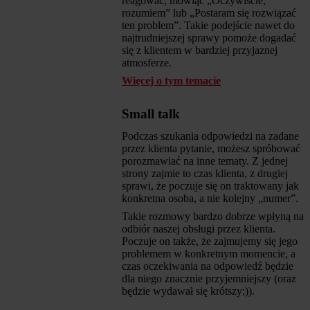
reagować, mówiąc „Oczywiście,
rozumiem” lub „Postaram się rozwiązać
ten problem”. Takie podejście nawet do
najtrudniejszej sprawy pomoże dogadać
się z klientem w bardziej przyjaznej
atmosferze.
Więcej o tym temacie
Small talk
Podczas szukania odpowiedzi na zadane
przez klienta pytanie, możesz spróbować
porozmawiać na inne tematy. Z jednej
strony zajmie to czas klienta, z drugiej
sprawi, że poczuje się on traktowany jak
konkretna osoba, a nie kolejny „numer”.
Takie rozmowy bardzo dobrze wpłyną na
odbiór naszej obsługi przez klienta.
Poczuje on także, że zajmujemy się jego
problemem w konkretnym momencie, a
czas oczekiwania na odpowiedź będzie
dla niego znacznie przyjemniejszy (oraz
będzie wydawał się krótszy;)).