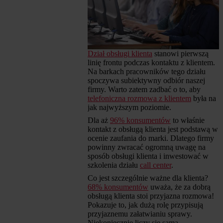
Dział obsługi klienta
stanowi pierwszą
linię frontu podczas kontaktu z klientem.
Na barkach pracowników tego działu
spoczywa subiektywny odbiór naszej
firmy. Warto zatem zadbać o to, aby
telefoniczna rozmowa z klientem
była na
jak najwyższym poziomie.
Dla aż
96% konsumentów
to właśnie
kontakt z obsługą klienta jest podstawą w
ocenie zaufania do marki. Dlatego firmy
powinny zwracać ogromną uwagę na
sposób obsługi klienta i inwestować w
szkolenia działu
call center
.
Co jest szczególnie ważne dla klienta?
68% konsumentów
uważa, że za dobrą
obsługą klienta stoi przyjazna rozmowa!
Pokazuje to, jak dużą rolę przypisują
przyjaznemu załatwianiu sprawy.
Niekoniecznie liczy się sama