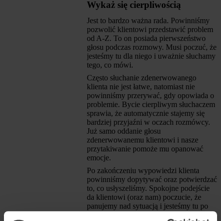
Wykaż się cierpliwością
Jest to bardzo ważna rada. Powinniśmy
pozwolić klientowi przedstawić problem
od A-Z. To on posiada pierwszeństwo
głosu podczas rozmowy. Musi poczuć, że
jesteśmy tu dla niego i uważnie słuchamy
tego, co mówi.
Często słuchanie zdenerwowanego
klienta nie jest łatwe, natomiast nie
powinniśmy przerywać, gdy opowiada o
problemie. Bycie cierpliwym słuchaczem
sprawia, że automatycznie stajemy się
bardziej przyjaźni w oczach rozmówcy.
Już samo oddanie głosu
zdenerwowanemu klientowi i nasze
przytakiwanie pomoże mu opanować
emocje.
Po zakończeniu wypowiedzi klienta
powinniśmy dopytywać oraz potwierdzać
to, co usłyszeliśmy. Spokojne podejście
da klientowi (oraz nam) poczucie, że
panujemy nad sytuacją i jesteśmy tu po
to, aby rozwiązać jego problem.