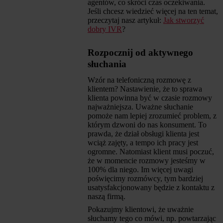
agentów, co skróci czas oczekiwania.
Jeśli chcesz wiedzieć więcej na ten temat,
przeczytaj nasz artykuł:
Jak stworzyć
dobry IVR
?
Rozpocznij od aktywnego
słuchania
Wzór na telefoniczną rozmowę z
klientem? Nastawienie, że to sprawa
klienta powinna być w czasie rozmowy
najważniejsza. Uważne słuchanie
pomoże nam lepiej zrozumieć problem, z
którym dzwoni do nas konsument. To
prawda, że dział obsługi klienta jest
wciąż zajęty, a tempo ich pracy jest
ogromne. Natomiast klient musi poczuć,
że w momencie rozmowy jesteśmy w
100% dla niego. Im więcej uwagi
poświęcimy rozmówcy, tym bardziej
usatysfakcjonowany będzie z kontaktu z
naszą firmą.
Pokazujmy klientowi, że uważnie
słuchamy tego co mówi, np. powtarzając