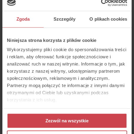
Zachowaj przyjazny ton głosu
Zgoda
Szczegóły
O plikach cookies
Od samego początku rozmowy, ton
naszego głosu powinien być przyjazny.
Pewnie każdy z nas spotkał się z
sytuacją, gdy już pierwsze zdanie
Niniejsza strona korzysta z plików cookie
konsultanta świadczyło o dużej niechęci
do rozmowy z nami. Zniecierpliwiony,
Wykorzystujemy pliki cookie do spersonalizowania treści
nieprzyjazny ton głosu bardzo
i reklam, aby oferować funkcje społecznościowe i
negatywnie wpływa na klienta, nawet
wtedy, gdy dzwoni z pozytywnym
analizować ruch w naszej witrynie. Informacje o tym, jak
nastawieniem.
korzystasz z naszej witryny, udostępniamy partnerom
Unikaj zdenerwowania czy okazywania
społecznościowym, reklamowym i analitycznym.
niecierpliwości w głosie. Każdego klienta
Partnerzy mogą połączyć te informacje z innymi danymi
przywitaj zdecydowanym, lecz
przyjaznym tonem. Często nawet małe
otrzymanymi od Ciebie lub uzyskanymi podczas
zmiany, podczas rozmowy telefonicznej,
korzystania z ich usług.
są mocno wyczuwalne, dlatego tak
ważne jest kontrolowanie naszych
emocji. Zachowaj spokój i dbaj o
przyjazny ton swojego głosu, niezależnie
Zezwól na wszystkie
od nastawienia klienta.