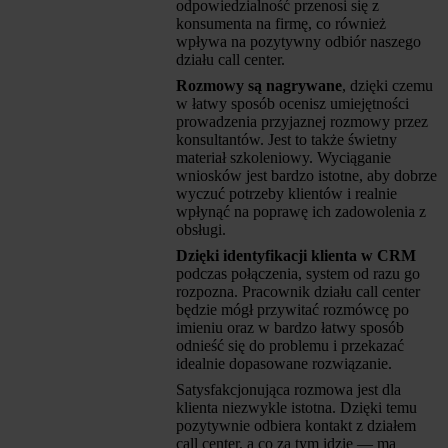
odpowiedzialność przenosi się z
konsumenta na firmę, co również
wpływa na pozytywny odbiór naszego
działu call center.
Rozmowy są nagrywane
, dzięki czemu
w łatwy sposób ocenisz umiejętności
prowadzenia przyjaznej rozmowy przez
konsultantów. Jest to także świetny
materiał szkoleniowy. Wyciąganie
wniosków jest bardzo istotne, aby dobrze
wyczuć potrzeby klientów i realnie
wpłynąć na poprawę ich zadowolenia z
obsługi.
Dzięki identyfikacji klienta w CRM
podczas połączenia, system od razu go
rozpozna. Pracownik działu call center
będzie mógł przywitać rozmówcę po
imieniu oraz w bardzo łatwy sposób
odnieść się do problemu i przekazać
idealnie dopasowane rozwiązanie.
Satysfakcjonująca rozmowa jest dla
klienta niezwykle istotna. Dzięki temu
pozytywnie odbiera kontakt z działem
call center, a co za tym idzie — ma