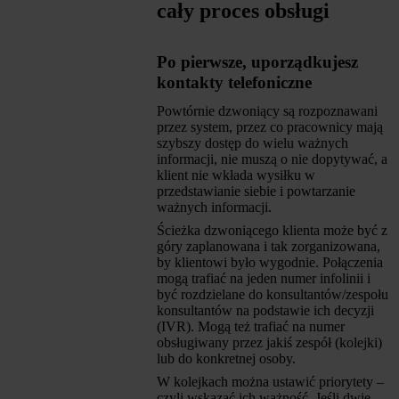
cały proces obsługi
Po pierwsze, uporządkujesz
kontakty telefoniczne
Powtórnie dzwoniący są rozpoznawani
przez system, przez co pracownicy mają
szybszy dostęp do wielu ważnych
informacji, nie muszą o nie dopytywać, a
klient nie wkłada wysiłku w
przedstawianie siebie i powtarzanie
ważnych informacji.
Ścieżka dzwoniącego klienta może być z
góry zaplanowana i tak zorganizowana,
by klientowi było wygodnie. Połączenia
mogą trafiać na jeden numer infolinii i
być rozdzielane do konsultantów/zespołu
konsultantów na podstawie ich decyzji
(IVR). Mogą też trafiać na numer
obsługiwany przez jakiś zespół (kolejki)
lub do konkretnej osoby.
W kolejkach można ustawić priorytety –
czyli wskazać ich ważność. Jeśli dwie