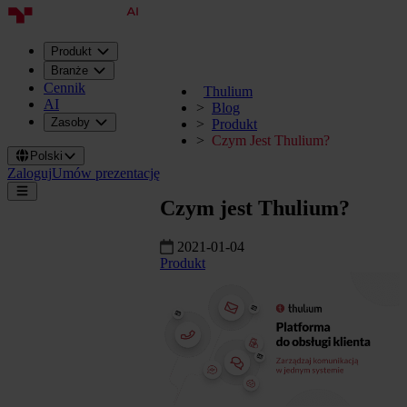
Produkt
Branże
Cennik
Thulium
AI
Blog
Zasoby
Produkt
Czym Jest Thulium?
Polski
Zaloguj
Umów prezentację
Czym jest Thulium?
2021-01-04
Produkt