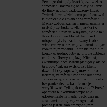
Pewnego dnia, gdy Maciek, człowiek od
zamówień, smażył się na plaży na Ibizie,
do firmy napisał rozzłoszczony klient.
Twierdził, że tydzień temu poinformował
telefonicznie o zmianach w zamówieniu i
Maciek zobowiązał się nanieść zmiany, a
tu dziś przychodzi wielka paczka i w
zamówieniu prawie wszystko jest nie tak.
Prawdopodobnie Maciek tuż przed
urlopem był zbyt zaaferowany i robił
wiele rzeczy naraz, więc zapomniał o tym
konkretnym zadaniu. Teraz nie ma z nim
kontaktu, trudno, żeby na urlopie zabierał
telefon służbowy na plażę. Klient się
awanturuje, chce zwrotu pieniędzy, ale co
tu zrobić? Jak sprawdzić, czy klient
dzwonił i czy naprawdę mówił to, co
twierdzi, że mówił? Podobno klient ma
zawsze rację, ale przecież trudno mu ufać
bezgranicznie, trzeba informacje
weryfikować. Tylko jak to zrobić? Prosić
operatora telekomunikacyjnego o
udostępnienie nagrania, tracić czas na
zastanawianie się, czy w ogóle taka
prośba jest działaniem zgodnym z