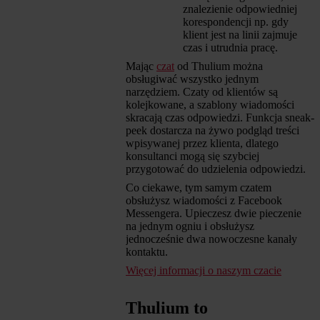
znalezienie odpowiedniej
korespondencji np. gdy
klient jest na linii zajmuje
czas i utrudnia pracę.
Mając
czat
od Thulium można
obsługiwać wszystko jednym
narzędziem. Czaty od klientów są
kolejkowane, a szablony wiadomości
skracają czas odpowiedzi. Funkcja sneak-
peek dostarcza na żywo podgląd treści
wpisywanej przez klienta, dlatego
konsultanci mogą się szybciej
przygotować do udzielenia odpowiedzi.
Co ciekawe, tym samym czatem
obsłużysz wiadomości z Facebook
Messengera. Upieczesz dwie pieczenie
na jednym ogniu i obsłużysz
jednocześnie dwa nowoczesne kanały
kontaktu.
Więcej informacji o naszym czacie
Thulium to