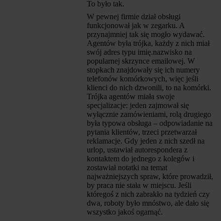
To było tak.
W pewnej firmie dział obsługi
funkcjonował jak w zegarku. A
przynajmniej tak się mogło wydawać.
Agentów była trójka, każdy z nich miał
swój adres typu imię.nazwisko na
popularnej skrzynce emailowej. W
stopkach znajdowały się ich numery
telefonów komórkowych, więc jeśli
klienci do nich dzwonili, to na komórki.
Trójka agentów miała swoje
specjalizacje: jeden zajmował się
wyłącznie zamówieniami, rolą drugiego
była typowa obsługa – odpowiadanie na
pytania klientów, trzeci przetwarzał
reklamacje. Gdy jeden z nich szedł na
urlop, ustawiał autorespondera z
kontaktem do jednego z kolegów i
zostawiał notatki na temat
najważniejszych spraw, które prowadził,
by praca nie stała w miejscu. Jeśli
któregoś z nich zabrakło na tydzień czy
dwa, roboty było mnóstwo, ale dało się
wszystko jakoś ogarnąć.