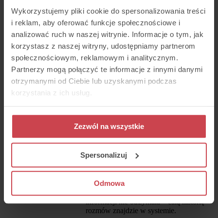
Wykorzystujemy pliki cookie do spersonalizowania treści
Oczywiście, wszystkie połączenia są
rejestrowane, a więc masz jakość obsługi
i reklam, aby oferować funkcje społecznościowe i
telefonicznej pod kontrolą.
analizować ruch w naszej witrynie. Informacje o tym, jak
korzystasz z naszej witryny, udostępniamy partnerom
Po drugie, uporządkujesz
społecznościowym, reklamowym i analitycznym.
kontakty mailowe
Partnerzy mogą połączyć te informacje z innymi danymi
Tu też możesz stworzyć kolejki dla
otrzymanymi od Ciebie lub uzyskanymi podczas
poszczególnych działów firmy (np.
korzystania z ich usług.
sprzedaż, BOK, marketing etc.), aby
każdy otrzymywał tylko te wiadomości
(zgłoszenia), których jest adresatem - tak
działa nasz
system ticketing
. Wszystkie
Zezwól na wszystkie
wpadają do jednego dużego worka, z
którego korzysta cały dział. Konsultanci
przypisują się do poszczególnych
Spersonalizuj
zgłoszeń, więc praca się nie dubluje.
Przekazanie obowiązków, gdy idzie się
na urlop, staje się bardzo proste,
Odmowa
wystarczy przypisać inną osobę. Nowa
osoba nie musi się martwić, że jakichś
informacji nie otrzymała – całą historię
rozmów znajdzie w systemie.