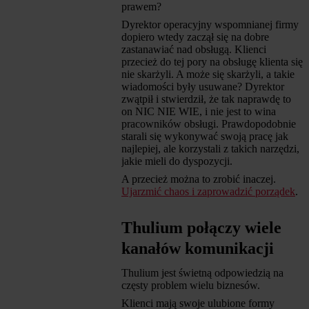
prawem?
Dyrektor operacyjny wspomnianej firmy
dopiero wtedy zaczął się na dobre
zastanawiać nad obsługą. Klienci
przecież do tej pory na obsługę klienta się
nie skarżyli. A może się skarżyli, a takie
wiadomości były usuwane? Dyrektor
zwątpił i stwierdził, że tak naprawdę to
on NIC NIE WIE, i nie jest to wina
pracowników obsługi. Prawdopodobnie
starali się wykonywać swoją pracę jak
najlepiej, ale korzystali z takich narzędzi,
jakie mieli do dyspozycji.
A przecież można to zrobić inaczej.
Ujarzmić chaos i zaprowadzić porządek
.
Thulium połączy wiele
kanałów komunikacji
Thulium jest świetną odpowiedzią na
częsty problem wielu biznesów.
Klienci mają swoje ulubione formy