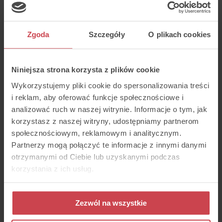
są dużo bardziej wiarygodne niż
anonimowe opinie, a odpowiadanie na
nie przez markę pozycjonuje ją jako
wiarygodną i przyjazną. Wykorzystaj ten
Zgoda
Szczegóły
O plikach cookies
potencjał w swojej strategii
marketingowej.
Troszcz się o wskaźniki KPI
Niniejsza strona korzysta z plików cookie
dotyczące obsługi klienta
Wykorzystujemy pliki cookie do spersonalizowania treści
KPI, czyli Key Performance Indicator to
i reklam, aby oferować funkcje społecznościowe i
wskaźnik, który pokazuje, jak firma
analizować ruch w naszej witrynie. Informacje o tym, jak
osiąga cele biznesowe. Możesz ustalać
korzystasz z naszej witryny, udostępniamy partnerom
dowolne KPI, aby były jak najlepiej
dopasowane do strategii Twojej firmy.
społecznościowym, reklamowym i analitycznym.
Wskaźniki te pozwalają na ocenę tego, co
Partnerzy mogą połączyć te informacje z innymi danymi
działania przyniosą Twojej firmie i
otrzymanymi od Ciebie lub uzyskanymi podczas
wskazują, w którą stronę należy się
rozwijać.
korzystania z ich usług.
Obsługa klienta ma zdecydowanie
kluczowe znaczenie w budowaniu relacji
i customer retention. Kiedy klient czuje
Zezwól na wszystkie
się zaopiekowany, wie gdzie i do kogo
może się zwrócić, otrzyma sprawną