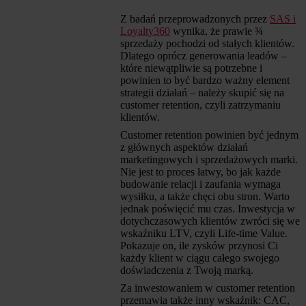
Z badań przeprowadzonych przez
SAS i
Loyalty360
wynika, że prawie ¾
sprzedaży pochodzi od stałych klientów.
Dlatego oprócz generowania leadów –
które niewątpliwie są potrzebne i
powinien to być bardzo ważny element
strategii działań – należy skupić się na
customer retention, czyli zatrzymaniu
klientów.
Customer retention powinien być jednym
z głównych aspektów działań
marketingowych i sprzedażowych marki.
Nie jest to proces łatwy, bo jak każde
budowanie relacji i zaufania wymaga
wysiłku, a także chęci obu stron. Warto
jednak poświęcić mu czas. Inwestycja w
dotychczasowych klientów zwróci się we
wskaźniku LTV, czyli Life-time Value.
Pokazuje on, ile zysków przynosi Ci
każdy klient w ciągu całego swojego
doświadczenia z Twoją marką.
Za inwestowaniem w customer retention
przemawia także inny wskaźnik: CAC,