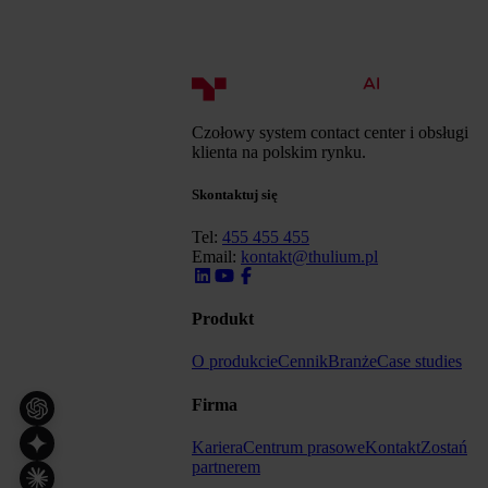
Czołowy system contact center i obsługi
klienta na polskim rynku.
Skontaktuj się
Tel:
455 455 455
Email:
kontakt@thulium.pl
Produkt
O produkcie
Cennik
Branże
Case studies
Firma
Kariera
Centrum prasowe
Kontakt
Zostań
partnerem