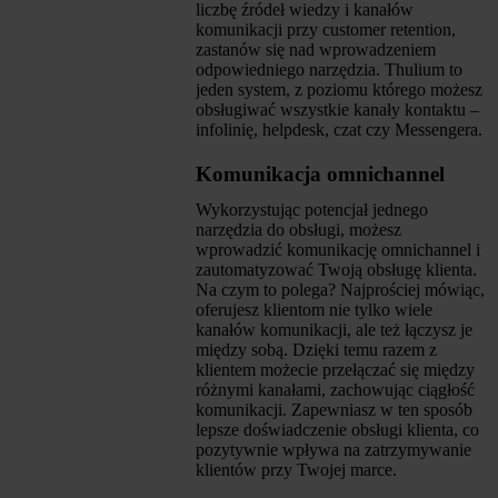
liczbę źródeł wiedzy i kanałów
komunikacji przy customer retention,
zastanów się nad wprowadzeniem
odpowiedniego narzędzia. Thulium to
jeden system, z poziomu którego możesz
obsługiwać wszystkie kanały kontaktu –
infolinię, helpdesk, czat czy Messengera.
Komunikacja omnichannel
Wykorzystując potencjał jednego
narzędzia do obsługi, możesz
wprowadzić komunikację omnichannel i
zautomatyzować Twoją obsługę klienta.
Na czym to polega? Najprościej mówiąc,
oferujesz klientom nie tylko wiele
kanałów komunikacji, ale też łączysz je
między sobą. Dzięki temu razem z
klientem możecie przełączać się między
różnymi kanałami, zachowując ciągłość
komunikacji. Zapewniasz w ten sposób
lepsze doświadczenie obsługi klienta, co
pozytywnie wpływa na zatrzymywanie
klientów przy Twojej marce.