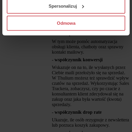
odpowiedź na pytanie albo jego
Spersonalizuj
komentarz zostanie doceniony, wtedy
jego zaufanie do marki znacząco wzrasta.
Na jakie wskaźniki obsługi klienta
Odmowa
zwrócić szczególną uwagę?
- czas odpowiedzi
W tym może pomóc automatyzacja
obsługi klienta, chatboty oraz sprawny
kontakt mailowy.
- współczynnik konwersji
Wskazuje on na to, ile wysłanych przez
Ciebie maili przełożyło się na sprzedaż.
W Thulium możesz też sprawdzić wpływ
czatów na sprzedaż. Wykorzystując Sales
Trackera, zobaczysz, czy po czacie z
konsultantem klient zdecydował się na
zakup oraz jaka była wartość (kwota)
sprzedaży.
- współczynnik drop rate
Ukazuje, ile osób rezygnuje z newslettera
lub porzuca koszyk zakupowy.