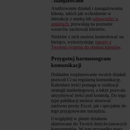
- zaangażowanie
Analizowanie działań i zaangażowania
klienta, takich jak wchodzenie w
interakcje z marką lub
odpowiedzi w
ankietach
, pozwalają na poznanie
wzorców zachowań klientów.
Niektóre z nich możesz kontrolować na
bieżąco, wykorzystując
raporty z
Twojego systemu do obsługi klientów
.
Przygotuj harmonogram
komunikacji
Dokładne rozplanowanie swoich działań
pozwoli Ci na regularną komunikację.
Kalendarz treści pomaga w realizacji
strategii marketingowej, a także pozwala
utrzymywać treści pod kontrolą. Do tego
typu publikacji możesz stosować
zarówno prosty Excel, jak i specjalnie do
tego przygotowane narzędzia.
Uwzględnij w planie działania
skierowane do Twoich dotychczasowych
konsumentów. W tym przypadku masz