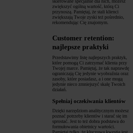
skierowane specjalnie dla nich, możesz
zwiększyć ogólną wartość, którą Ci
przynoszą. Pamiętaj, że stali klienci
zwiększają Twoje zyski też pośrednio,
rekomendując Cię znajomym.
Customer retention:
najlepsze praktyki
Przedstawimy listę najlepszych praktyk,
które pomogą Ci zatrzymać klienta przy
Twojej marce. Pamiętaj, że tak naprawdę
ograniczają Cię jedynie wyobraźnia oraz
zasoby, które posiadasz, a i one mogą
jedynie nieco zmniejszyć skalę Twoich
działań.
Spełniaj oczekiwania klientów
Dzięki narzędziom analitycznym możesz
poznać potrzeby klientów i starać się im
sprostać. Jest to też dobra podstawa do
formułowania obietnicy wartości.
Pamiętaj tylko, że kluczową kwestią jest