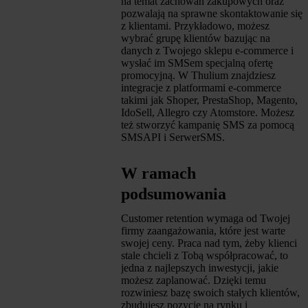
na temat zachowań zakupowych oraz
pozwalają na sprawne skontaktowanie się
z klientami. Przykładowo, możesz
wybrać grupę klientów bazując na
danych z Twojego sklepu e-commerce i
wysłać im SMSem specjalną ofertę
promocyjną. W Thulium znajdziesz
integracje z platformami e-commerce
takimi jak Shoper, PrestaShop, Magento,
IdoSell, Allegro czy Atomstore. Możesz
też stworzyć kampanię SMS za pomocą
SMSAPI i SerwerSMS.
W ramach
podsumowania
Customer retention wymaga od Twojej
firmy zaangażowania, które jest warte
swojej ceny. Praca nad tym, żeby klienci
stale chcieli z Tobą współpracować, to
jedna z najlepszych inwestycji, jakie
możesz zaplanować. Dzięki temu
rozwiniesz bazę swoich stałych klientów,
zbudujesz pozycję na rynku i