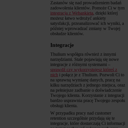
Zastanów się nad prowadzeniem badań
zadowolenia klientów. Pomoże Ci w tym
integracja z Webankietą
, dzięki której
możesz łatwo wdrożyć ankiety
satysfakcji, przeanalizować ich wyniki, a
później wprowadzać zmiany w Twojej
obsłudze klientów.
Integracje
Thulium współgra również z innymi
narzędziami. Stale pojawiają się nowe
integracje z różnymi systemami –
sprawdź czy wykorzystujesz któreś z
nich
i połącz je z Thulium. Pozwoli Ci to
na sprawną wymianę danych, pracę na
kilku narzędziach z jednego miejsca, oraz
na pełniejsze zadbanie o doświadczenie
Twojego klienta. Korzystanie z integracji
bardzo usprawnia pracę Twojego zespołu
obsługi klienta.
W przypadku pracy nad customer
retention szczególnie przydają się te
integracje, które dostarczają Ci informacji