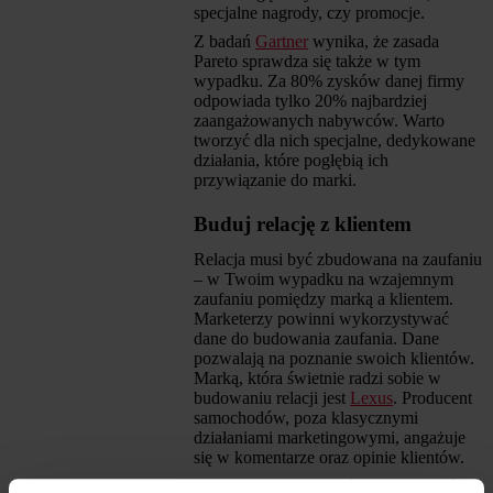
specjalne nagrody, czy promocje.
Z badań
Gartner
wynika, że zasada
Pareto sprawdza się także w tym
wypadku. Za 80% zysków danej firmy
odpowiada tylko 20% najbardziej
zaangażowanych nabywców. Warto
tworzyć dla nich specjalne, dedykowane
działania, które pogłębią ich
przywiązanie do marki.
Buduj relację z klientem
Relacja musi być zbudowana na zaufaniu
– w Twoim wypadku na wzajemnym
zaufaniu pomiędzy marką a klientem.
Marketerzy powinni wykorzystywać
dane do budowania zaufania. Dane
pozwalają na poznanie swoich klientów.
Marką, która świetnie radzi sobie w
budowaniu relacji jest
Lexus
. Producent
samochodów, poza klasycznymi
działaniami marketingowymi, angażuje
się w komentarze oraz opinie klientów.
Pamiętaj, że wiadomości od nabywców