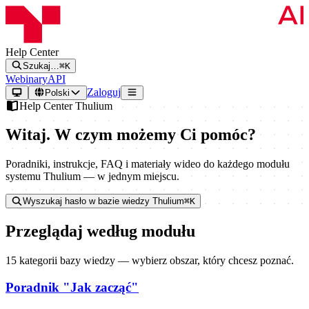
Help Center
Szukaj…
⌘K
Webinary
API
Zaloguj
Polski
Help Center Thulium
Witaj. W czym możemy Ci pomóc?
Poradniki, instrukcje, FAQ i materiały wideo do każdego modułu
systemu Thulium — w jednym miejscu.
Wyszukaj hasło w bazie wiedzy Thulium
⌘K
Przeglądaj według modułu
15 kategorii bazy wiedzy — wybierz obszar, który chcesz poznać.
Poradnik "Jak zacząć"