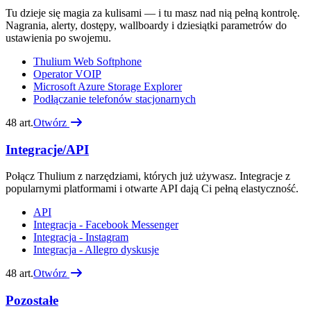
Tu dzieje się magia za kulisami — i tu masz nad nią pełną kontrolę.
Nagrania, alerty, dostępy, wallboardy i dziesiątki parametrów do
ustawienia po swojemu.
Thulium Web Softphone
Operator VOIP
Microsoft Azure Storage Explorer
Podłączanie telefonów stacjonarnych
48
art.
Otwórz
Integracje/API
Połącz Thulium z narzędziami, których już używasz. Integracje z
popularnymi platformami i otwarte API dają Ci pełną elastyczność.
API
Integracja - Facebook Messenger
Integracja - Instagram
Integracja - Allegro dyskusje
48
art.
Otwórz
Pozostałe