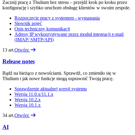
Zacznij pracę z Thulium bez stresu – przejdź krok po kroku przez
konfigurację i szybko uruchom obsługę klientów w swoim zespole.
Rozpoczęcie pracy z systemem - wymagania
Słownik pojęć
Opis techniczny komunikacji
Adresy IP wykorzystywane przez moduł integracji e-mail
(IMAP/ SMTP/API)
13
art.
Otwórz
Release notes
Bądź na bieżąco z nowościami. Sprawdź, co zmieniło się w
Thulium i jak nowe funkcje mogą usprawnić Twoją pracę.
Sprawdzenie aktualnej wersji systemu
Wersja 11.0.x/11.1.x
Wersja 10.2.x
Wersja 10.1.x
34
art.
Otwórz
AI