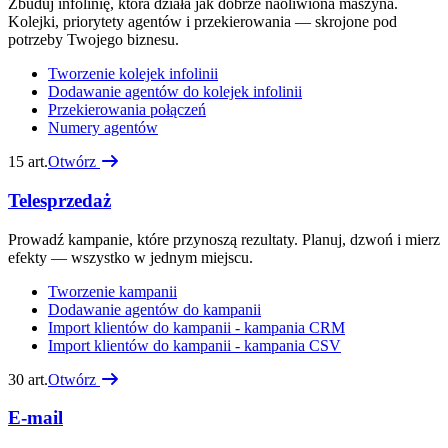
Zbuduj infolinię, która działa jak dobrze naoliwiona maszyna.
Kolejki, priorytety agentów i przekierowania — skrojone pod
potrzeby Twojego biznesu.
Tworzenie kolejek infolinii
Dodawanie agentów do kolejek infolinii
Przekierowania połączeń
Numery agentów
15
art.
Otwórz
Telesprzedaż
Prowadź kampanie, które przynoszą rezultaty. Planuj, dzwoń i mierz
efekty — wszystko w jednym miejscu.
Tworzenie kampanii
Dodawanie agentów do kampanii
Import klientów do kampanii - kampania CRM
Import klientów do kampanii - kampania CSV
30
art.
Otwórz
E-mail