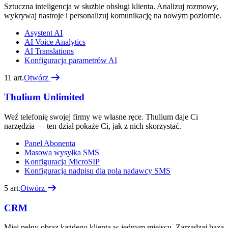
Sztuczna inteligencja w służbie obsługi klienta. Analizuj rozmowy,
wykrywaj nastroje i personalizuj komunikację na nowym poziomie.
Asystent AI
AI Voice Analytics
AI Translations
Konfiguracja parametrów AI
11
art.
Otwórz
Thulium Unlimited
Weź telefonię swojej firmy we własne ręce. Thulium daje Ci
narzędzia — ten dział pokaże Ci, jak z nich skorzystać.
Panel Abonenta
Masowa wysyłka SMS
Konfiguracja MicroSIP
Konfiguracja nadpisu dla pola nadawcy SMS
5
art.
Otwórz
CRM
Miej pełny obraz każdego klienta w jednym miejscu. Zarządzaj bazą