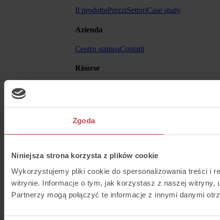
Il prodotto
Prezzi
Settori
Case study
Azienda
Centro stampa
Contatti
Risorse
Blog
Help Center
API
Altro
Zgoda
Termini e condizioni
Niniejsza strona korzysta z plików cookie
Wykorzystujemy pliki cookie do spersonalizowania treści i 
witrynie. Informacje o tym, jak korzystasz z naszej witry
Partnerzy mogą połączyć te informacje z innymi danymi otr