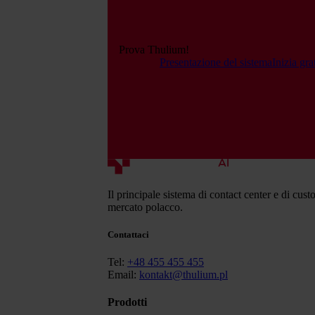
Prova Thulium!
Presentazione del sistema
Inizia gr
Il principale sistema di contact center e di cust
mercato polacco.
Contattaci
Tel:
+48 455 455 455
Email:
kontakt@thulium.pl
Prodotti