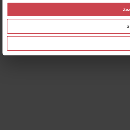
Zez
S