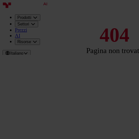
Prodotti
Settori
404
Prezzi
AI
Risorse
Pagina non trova
Italiano
Accedi
Prenota una
demo