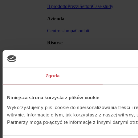
Il prodotto
Prezzi
Settori
Case study
Azienda
Centro stampa
Contatti
Risorse
Blog
Help Center
API
Altro
Zgoda
Termini e condizioni
Niniejsza strona korzysta z plików cookie
Wykorzystujemy pliki cookie do spersonalizowania treści i 
witrynie. Informacje o tym, jak korzystasz z naszej witry
Partnerzy mogą połączyć te informacje z innymi danymi otr