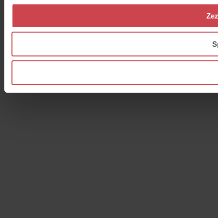
Zez
S