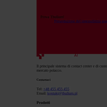
Prova Thulium!
Presentazione del sistema
Inizia gr
Il principale sistema di contact center e di cust
mercato polacco.
Contattaci
Tel:
+48 455 455 455
Email:
kontakt@thulium.pl
Prodotti