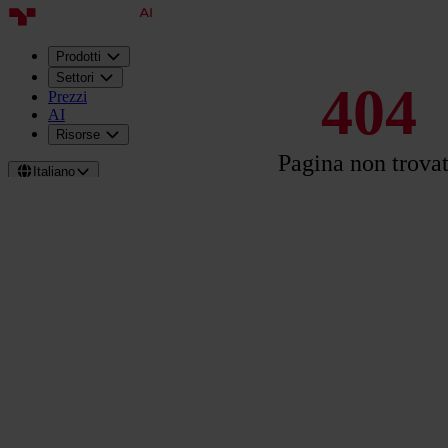
Prodotti
Settori
404
Prezzi
AI
Risorse
Pagina non trova
Italiano
Accedi
Prenota una
demo