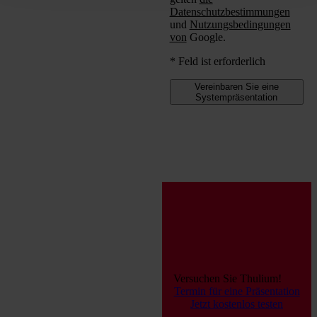
Datenschutzbestimmungen
und
Nutzungsbedingungen
von
Google.
* Feld ist erforderlich
Vereinbaren Sie eine
Systempräsentation
Versuchen Sie Thulium!
Termin für eine Präsentation
Jetzt kostenlos testen