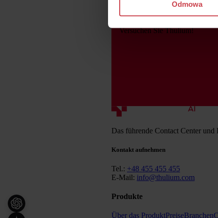
Odmowa
Versuchen Sie Thulium!
Das führende Contact Center und
Kontakt aufnehmen
Tel.:
+48 455 455 455
E-Mail:
info@thulium.com
Produkte
Über das Produkt
Preise
Branchen
C