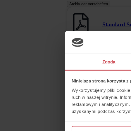
Archiv der Vorschriften
Standard Se
Zgoda
Privacy Pol
Niniejsza strona korzysta z
Wykorzystujemy pliki cookie 
ruch w naszej witrynie. Inf
reklamowym i analitycznym. 
uzyskanymi podczas korzysta