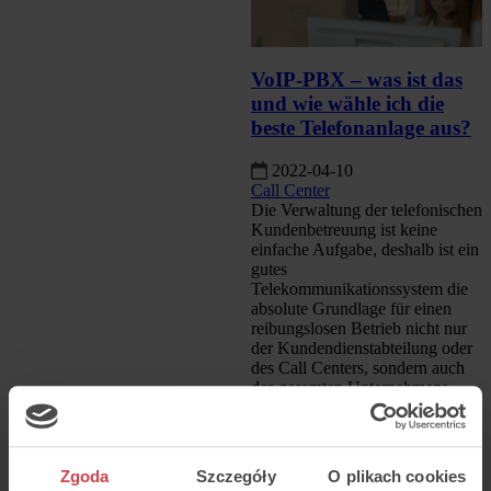
VoIP-PBX – was ist das
und wie wähle ich die
beste Telefonanlage aus?
2022-04-10
Call Center
Die Verwaltung der telefonischen
Kundenbetreuung ist keine
einfache Aufgabe, deshalb ist ein
gutes
Telekommunikationssystem die
absolute Grundlage für einen
reibungslosen Betrieb nicht nur
der Kundendienstabteilung oder
des Call Centers, sondern auch
des gesamten Unternehmens.
Mehr
Zgoda
Szczegóły
O plikach cookies