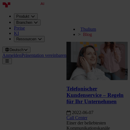
Produkt
Branchen
Preise
Thulium
KI
Blog
Ressourcen
Deutsch
Anmelden
Präsentation vereinbaren
Telefonischer
Kundenservice – Regeln
für Ihr Unternehmen
2022-06-07
Call Center
Einer der beliebtesten
Kommunikationskanäle