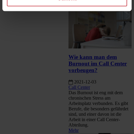
Fluktuation handelt?
Mehr
Wie kann man dem
Burnout im Call Center
vorbeugen?
2021-12-03
Call Center
Das Burnout ist eng mit dem
chronischen Stress am
Arbeitsplatz verbunden. Es gibt
Berufe, die besonders gefährdet
sind, und einer davon ist die
Arbeit in einer Call Center-
Abteilung.
Mehr