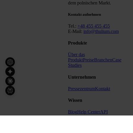
dem polnischen Markt.
Kontakt aufnehmen
Tel.:
+48 455 455 455
E-Mail:
info@thulium.com
Produkte
Über das
Produkt
Preise
Branchen
Case
Studies
Unternehmen
Pressezentrum
Kontakt
Wissen
Blog
Help Center
API
Weitere