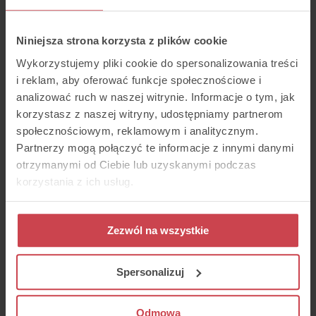
Niniejsza strona korzysta z plików cookie
Wykorzystujemy pliki cookie do spersonalizowania treści
6 Möglichkeiten, die
i reklam, aby oferować funkcje społecznościowe i
Kompetenzen der
Kundendienst-
analizować ruch w naszej witrynie. Informacje o tym, jak
Mitarbeiter zu steigern
korzystasz z naszej witryny, udostępniamy partnerom
społecznościowym, reklamowym i analitycznym.
2022-01-27
Partnerzy mogą połączyć te informacje z innymi danymi
Kundenbetreuung
otrzymanymi od Ciebie lub uzyskanymi podczas
Jedes Unternehmen möchte
einen hervorragenden
korzystania z ich usług.
Kundenservice vorweisen, der
ein reelles Ergebnis darstellt – ein
Wert, der von den Kunden
gemessen wird, kein leeres
Zezwól na wszystkie
Slogan auf der Website. Wie
können wir jedoch sicherstellen,
dass die Kompetenzen der
Spersonalizuj
Kundendienst-Mitarbeiter sich
verbessern, wenn es sich um eine
der Abteilungen mit der höchsten
Odmowa