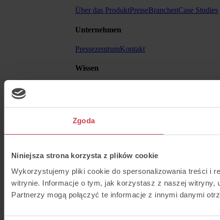
Über das Produkt
Preise
Branchen
Case Studies
Unternehmen
Pressezentrum
Kontakt
Wissen
Blog
Help Center
API
Weitere
Zgoda
AGB
Niniejsza strona korzysta z plików cookie
Wykorzystujemy pliki cookie do spersonalizowania treści i 
witrynie. Informacje o tym, jak korzystasz z naszej witry
Partnerzy mogą połączyć te informacje z innymi danymi otr