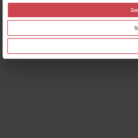
Zez
S