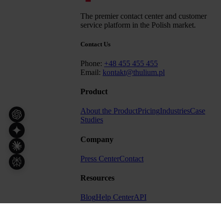
The premier contact center and customer
service platform in the Polish market.
Contact Us
Phone:
+48 455 455 455
Email:
kontakt@thulium.pl
Product
About the Product
Pricing
Industries
Case
Studies
Company
Press Center
Contact
Resources
Blog
Help Center
API
Other