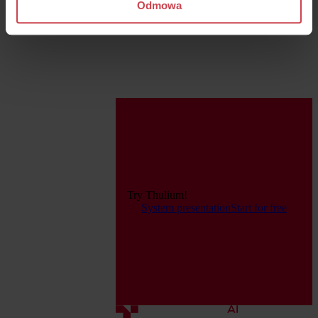
Odmowa
Try Thulium!
System presentation
Start for free