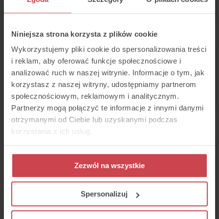
WhatsApp)
Niniejsza strona korzysta z plików cookie
Wykorzystujemy pliki cookie do spersonalizowania treści
Thulium
i reklam, aby oferować funkcje społecznościowe i
Partnership
analizować ruch w naszej witrynie. Informacje o tym, jak
Program Terms
korzystasz z naszej witryny, udostępniamy partnerom
and Conditions
społecznościowym, reklamowym i analitycznym.
Partnerzy mogą połączyć te informacje z innymi danymi
otrzymanymi od Ciebie lub uzyskanymi podczas
Archive of Terms
korzystania z ich usług.
Terms of Service for
Zezwól na wszystkie
the Provision of
Electronic
Communication
Spersonalizuj
Services (valid until
30.09.2025)