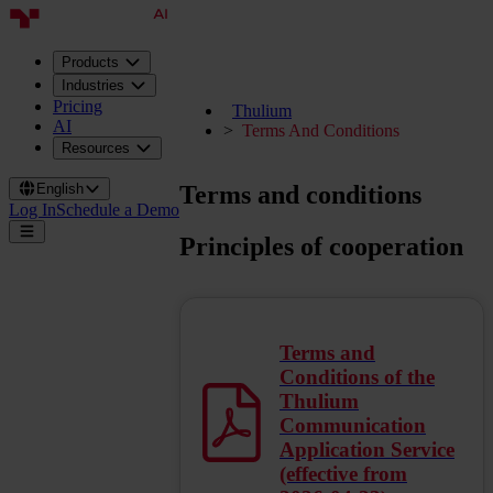
Products
Industries
Pricing
Thulium
AI
Terms And Conditions
Resources
Terms and conditions
English
Log In
Schedule a Demo
Principles of cooperation
Terms and
Conditions of the
Thulium
Communication
Application Service
(effective from