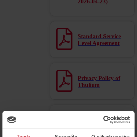
2026-04-23)
Standard Service
Level Agreement
Privacy Policy of
Thulium
Privacy Policy for
Meta (Facebook /
Instagram /
Zgoda
Szczegóły
O plikach cookies