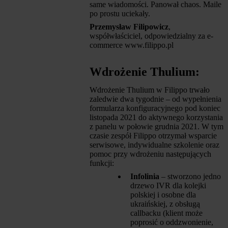
same wiadomości. Panował chaos. Maile
po prostu uciekały.
Przemysław Filipowicz
,
współwłaściciel, odpowiedzialny za e-
commerce www.filippo.pl
Wdrożenie Thulium:
Wdrożenie Thulium w Filippo trwało
zaledwie dwa tygodnie – od wypełnienia
formularza konfiguracyjnego pod koniec
listopada 2021 do aktywnego korzystania
z panelu w połowie grudnia 2021. W tym
czasie zespół Filippo otrzymał wsparcie
serwisowe, indywidualne szkolenie oraz
pomoc przy wdrożeniu następujących
funkcji:
Infolinia
– stworzono jedno
drzewo IVR dla kolejki
polskiej i osobne dla
ukraińskiej, z obsługą
callbacku (klient może
poprosić o oddzwonienie,