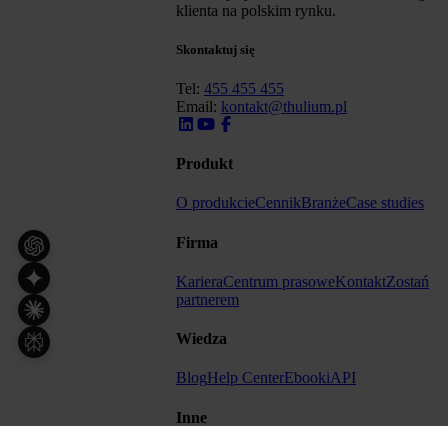
klienta na polskim rynku.
Skontaktuj się
Tel:
455 455 455
Email:
kontakt@thulium.pl
Produkt
O produkcie
Cennik
Branże
Case studies
Firma
Kariera
Centrum prasowe
Kontakt
Zostań
partnerem
Wiedza
Blog
Help Center
Ebooki
API
Inne