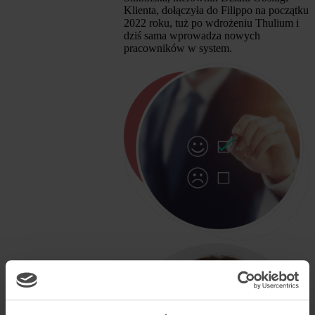
Klienta, dołączyła do Filippo na początku
2022 roku, tuż po wdrożeniu Thulium i
dziś sama wprowadza nowych
pracowników w system.