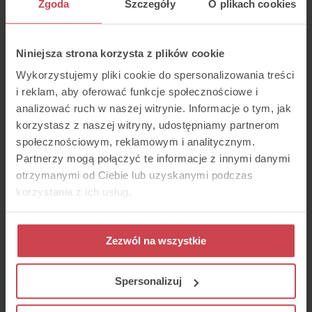
Zgoda
Szczegóły
O plikach cookies
Niniejsza strona korzysta z plików cookie
Wykorzystujemy pliki cookie do spersonalizowania treści
i reklam, aby oferować funkcje społecznościowe i
analizować ruch w naszej witrynie. Informacje o tym, jak
Interfejs Thulium jest tak prosty, łatwy i
korzystasz z naszej witryny, udostępniamy partnerom
przyjemny, że szkolenie nowych osób
przebiega bardzo szybko. A Wasze
społecznościowym, reklamowym i analitycznym.
centrum pomocy jest tak rozbudowane,
Partnerzy mogą połączyć te informacje z innymi danymi
że jeśli czegoś nie wiem – wystarczy
otrzymanymi od Ciebie lub uzyskanymi podczas
sprawdzić. Nie trzeba nawet od razu
zgłaszać się do supportu, bo wszystko
korzystania z ich usług.
macie tam rozpisane: co, gdzie i jak
zrobić.
Anna Skibińska
, Kierownik Działu
Zezwól na wszystkie
Obsługi Klienta w Filippo
Korzyści z wdrożenia
Spersonalizuj
Thulium: