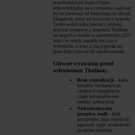
współwłaściciel marki Filippo
odpowiedzialny za e-commerce, usłyszał
po raz pierwszy od znajomego ze sklepu
Megadron, który już korzystał z systemu.
Temat wrócił kilka miesięcy później,
podczas rozmowy z zespołem Thulium
na targach e-handlu w październiku 2021
roku i to wtedy zapadła decyzja o
wdrożeniu, a wraz z nią pojawiła się
jasna lista wyzwań do zaadresowania.
Główne wyzwania przed
wdrożeniem Thulium:
Brak centralizacji
– kilka
kanałów rozsianych po
osobnych narzędziach,
ciągłe przeskakiwanie
między aplikacjami
Niekontrolowany
przepływ maili
– brak
priorytetów, brak rejestracji
zgłoszeń, część wiadomości
po prostu umykała