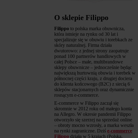
O sklepie Filippo
Filippo
to polska marka obuwnicza,
która istnieje na rynku od 30 lat i
specjalizuje się w obuwiu i torebkach ze
skóry naturalnej. Firma działa
dwutorowo: z jednej strony zaopatruje
ponad 100 partnerów handlowych w
całej Polsce – małe, multibrandowe
sklepy obuwnicze – jednocześnie będąc
największą hurtownią obuwia i torebek w
północnej części kraju, z drugiej dociera
do klienta końcowego (B2C) z siecią 6
sklepów stacjonarnych oraz dynamicznie
rosnącym e-commerce.
E-commerce w Filippo zaczął się
skromnie w 2012 roku od małego konta
na Allegro. W okresie pandemii Filippo
otworzyło się szerzej na sprzedaż online
– obroty mocno wzrosły, a marka weszła
na rynki zagraniczne. Dziś
e-commerce
Filippo
działa w 5 krajach (Polska,