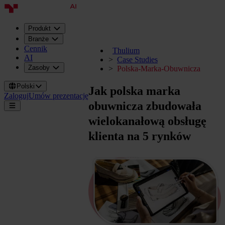
Produkt
Branże
Cennik
Thulium
AI
Case Studies
Zasoby
Polska-Marka-Obuwnicza
Polski
Jak polska marka
Zaloguj
Umów prezentację
obuwnicza zbudowała
wielokanałową obsługę
klienta na 5 rynków