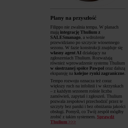
Plany na przyszłość
Filippo nie zwalnia tempa. W planach
mają
integrację Thulium z
SALESmanago
, a wdrożenie
przewidziano po szczycie wiosennego
sezonu. W fazie konstrukcji znajduje się
własny agent AI
działający na
zgłoszeniach Thulium. Rozważają
również wprowadzenie systemu Thulium
w siostrzanej spółce Pawpol
oraz dalszą
ekspansję na
kolejne rynki zagraniczne
.
Tempo rozwoju oznacza też coraz
większy ruch na infolinii i w skrzynkach
– z każdym sezonem rośnie liczba
zamówień, zapytań i zgłoszeń. Thulium
pozwala zespołowi przechodzić przez te
szczyty bez paniki i bez obniżania jakości
obsługi. Pomyśl, co Twój zespół mógłby
zrobić z takim systemem.
Sprawdź
Thulium >>>