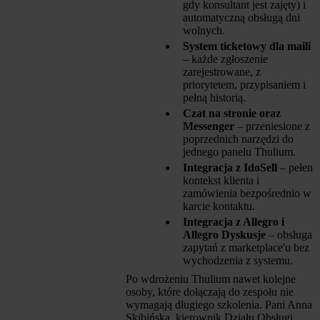
gdy konsultant jest zajęty) i
automatyczną obsługą dni
wolnych.
System ticketowy dla maili
– każde zgłoszenie
zarejestrowane, z
priorytetem, przypisaniem i
pełną historią.
Czat na stronie oraz
Messenger
– przeniesione z
poprzednich narzędzi do
jednego panelu Thulium.
Integracja z IdoSell
– pełen
kontekst klienta i
zamówienia bezpośrednio w
karcie kontaktu.
Integracja z Allegro i
Allegro Dyskusje
– obsługa
zapytań z marketplace'u bez
wychodzenia z systemu.
Po wdrożeniu Thulium nawet kolejne
osoby, które dołączają do zespołu nie
wymagają długiego szkolenia. Pani Anna
Skibińska, kierownik Działu Obsługi