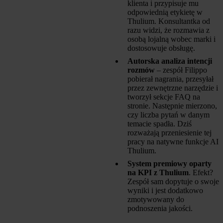
klienta i przypisuje mu
odpowiednią etykietę w
Thulium. Konsultantka od
razu widzi, że rozmawia z
osobą lojalną wobec marki i
dostosowuje obsługę.
Autorska analiza intencji
rozmów
– zespół Filippo
pobierał nagrania, przesyłał
przez zewnętrzne narzędzie i
tworzył sekcje FAQ na
stronie. Następnie mierzono,
czy liczba pytań w danym
temacie spadła. Dziś
rozważają przeniesienie tej
pracy na natywne funkcje AI
Thulium.
System premiowy oparty
na KPI z Thulium
. Efekt?
Zespół sam dopytuje o swoje
wyniki i jest dodatkowo
zmotywowany do
podnoszenia jakości.