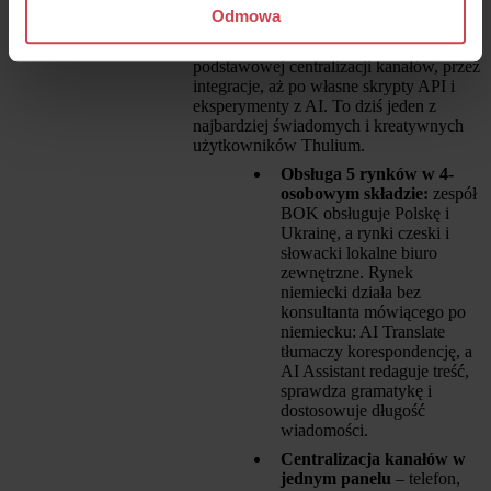
Odmowa
Przez 5 lat współpracy Filippo z roku na
rok wykorzystuje Thulium głębiej – od
podstawowej centralizacji kanałów, przez
integracje, aż po własne skrypty API i
eksperymenty z AI. To dziś jeden z
najbardziej świadomych i kreatywnych
użytkowników Thulium.
Obsługa 5 rynków w 4-
osobowym składzie:
zespół
BOK obsługuje Polskę i
Ukrainę, a rynki czeski i
słowacki lokalne biuro
zewnętrzne. Rynek
niemiecki działa bez
konsultanta mówiącego po
niemiecku: AI Translate
tłumaczy korespondencję, a
AI Assistant redaguje treść,
sprawdza gramatykę i
dostosowuje długość
wiadomości.
Centralizacja kanałów w
jednym panelu
– telefon,