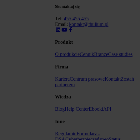
Skontaktuj się
Tel:
455 455 455
Email:
kontakt@thulium.pl
Produkt
O produkcie
Cennik
Branże
Case studies
Firma
Kariera
Centrum prasowe
Kontakt
Zostań
partnerem
Wiedza
Blog
Help Center
Ebooki
API
Inne
Regulamin
Formularz -
DSA
Cyberbezpieczeństwo
Status