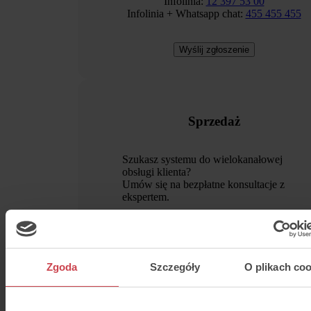
Infolinia
:
12 397 53 00
Infolinia + Whatsapp chat
:
455 455 455
Wyślij zgłoszenie
Sprzedaż
Szukasz systemu do wielokanałowej
obsługi klienta?
Umów się na bezpłatne konsultacje z
ekspertem.
Infolinia
:
699 570 077
Wyślij zgłoszenie
Zgoda
Szczegóły
O plikach coo