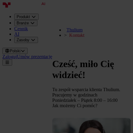
Produkt
Branże
Cennik
Thulium
AI
Kontakt
Zasoby
Polski
Zaloguj
Umów prezentację
Cześć, miło Cię
widzieć!
Tu zespół wsparcia klienta Thulium.
Pracujemy w godzinach
Poniedziałek – Piątek 8:00 – 16:00
Jak możemy Ci pomóc?