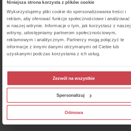
Niniejsza strona korzysta z plików cookie
Wykorzystujemy pliki cookie do spersonalizowania treści i
Adres
Dane spółki
reklam, aby oferować funkcje społecznościowe i analizować
Thulium sp. z o.o.
NIP
:
w naszej witrynie. Informacje o tym, jak korzystasz z naszej
Ocean Office Park,
6783144527
witryny, udostępniamy partnerom społecznościowym,
Stanisława Klimeckiego 4
REGON
:
reklamowym i analitycznym. Partnerzy mogą połączyć te
30-705
Kraków
122496015
KRS
:
informacje z innymi danymi otrzymanymi od Ciebie lub
0000409650
uzyskanymi podczas korzystania z ich usług.
Zezwól na wszystkie
Spersonalizuj
Odmowa