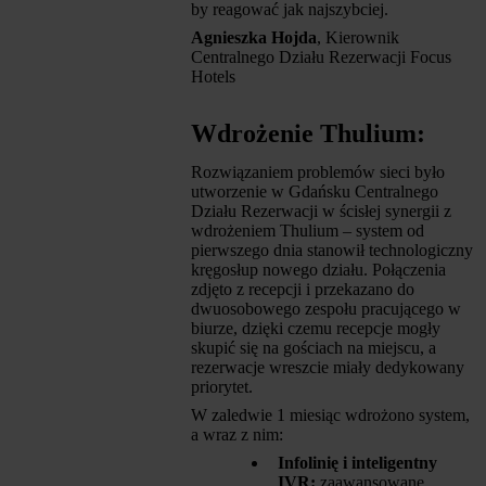
by reagować jak najszybciej.
Agnieszka Hojda
, Kierownik
Centralnego Działu Rezerwacji Focus
Hotels
Wdrożenie Thulium:
Rozwiązaniem problemów sieci było
utworzenie w Gdańsku Centralnego
Działu Rezerwacji w ścisłej synergii z
wdrożeniem Thulium – system od
pierwszego dnia stanowił technologiczny
kręgosłup nowego działu. Połączenia
zdjęto z recepcji i przekazano do
dwuosobowego zespołu pracującego w
biurze, dzięki czemu recepcje mogły
skupić się na gościach na miejscu, a
rezerwacje wreszcie miały dedykowany
priorytet.
W zaledwie 1 miesiąc wdrożono system,
a wraz z nim:
Infolinię i inteligentny
IVR:
zaawansowane