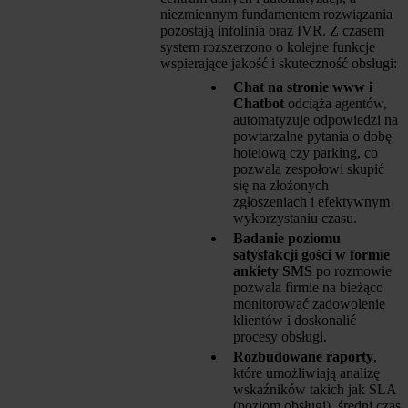
niezmiennym fundamentem rozwiązania
pozostają infolinia oraz IVR. Z czasem
system rozszerzono o kolejne funkcje
wspierające jakość i skuteczność obsługi:
Chat na stronie www i
Chatbot
odciąża agentów,
automatyzuje odpowiedzi na
powtarzalne pytania o dobę
hotelową czy parking, co
pozwala zespołowi skupić
się na złożonych
zgłoszeniach i efektywnym
wykorzystaniu czasu.
Badanie poziomu
satysfakcji gości w formie
ankiety SMS
po rozmowie
pozwala firmie na bieżąco
monitorować zadowolenie
klientów i doskonalić
procesy obsługi.
Rozbudowane raporty
,
które umożliwiają analizę
wskaźników takich jak SLA
(poziom obsługi), średni czas