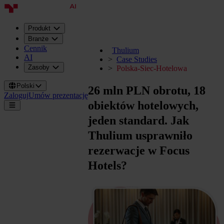
Produkt
Branże
Cennik
Thulium
AI
Case Studies
Zasoby
Polska-Siec-Hotelowa
Polski
26 mln PLN obrotu, 18
Zaloguj
Umów prezentację
obiektów hotelowych,
jeden standard. Jak
Thulium usprawniło
rezerwacje w Focus
Hotels?