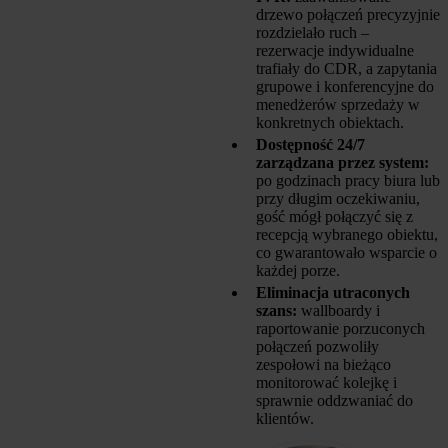
drzewo połączeń precyzyjnie
rozdzielało ruch –
rezerwacje indywidualne
trafiały do CDR, a zapytania
grupowe i konferencyjne do
menedżerów sprzedaży w
konkretnych obiektach.
Dostępność 24/7
zarządzana przez system:
po godzinach pracy biura lub
przy długim oczekiwaniu,
gość mógł połączyć się z
recepcją wybranego obiektu,
co gwarantowało wsparcie o
każdej porze.
Eliminacja utraconych
szans:
wallboardy i
raportowanie porzuconych
połączeń pozwoliły
zespołowi na bieżąco
monitorować kolejkę i
sprawnie oddzwaniać do
klientów.