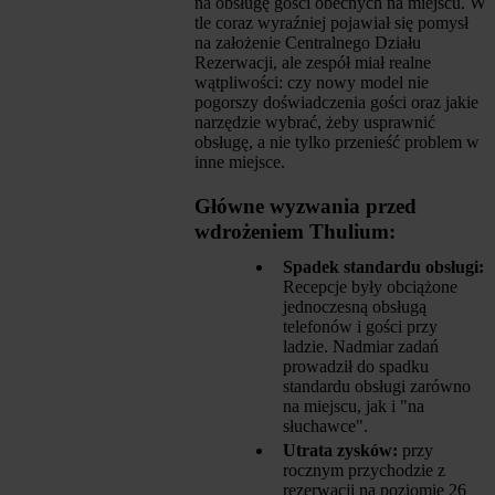
na obsługę gości obecnych na miejscu. W
tle coraz wyraźniej pojawiał się pomysł
na założenie Centralnego Działu
Rezerwacji, ale zespół miał realne
wątpliwości: czy nowy model nie
pogorszy doświadczenia gości oraz jakie
narzędzie wybrać, żeby usprawnić
obsługę, a nie tylko przenieść problem w
inne miejsce.
Główne wyzwania przed
wdrożeniem Thulium:
Spadek standardu obsługi:
Recepcje były obciążone
jednoczesną obsługą
telefonów i gości przy
ladzie. Nadmiar zadań
prowadził do spadku
standardu obsługi zarówno
na miejscu, jak i "na
słuchawce".
Utrata zysków:
przy
rocznym przychodzie z
rezerwacji na poziomie 26