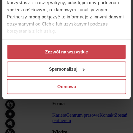
korzystasz z naszej witryny, udostępniamy partnerom
społecznościowym, reklamowym i analitycznym.
Partnerzy mogą połączyć te informacje z innymi danymi
otrzymanymi od Ciebie lub uzyskanymi podczas
Czołowy system contact center i obsługi
korzystania z ich usług.
klienta na polskim rynku.
Skontaktuj się
Zezwól na wszystkie
Tel:
455 455 455
Email:
kontakt@thulium.pl
Spersonalizuj
Produkt
Odmowa
O produkcie
Cennik
Branże
Case studies
Firma
Kariera
Centrum prasowe
Kontakt
Zostań
partnerem
Wiedza