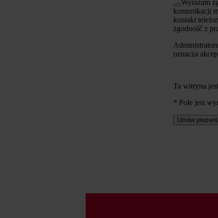
Wyrażam zgo
komunikacji m
kontakt telef
zgodność z pr
Administrator
oznacza akcep
Ta witryna j
* Pole jest w
Umów prezent