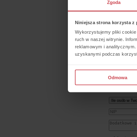
Zgoda
Niniejsza strona korzysta z
Umów się
Wykorzystujemy pliki cookie 
ruch w naszej witrynie. Inf
Zobacz, ja
reklamowym i analitycznym. 
uzyskanymi podczas korzysta
Odmowa
Ile osób w Two