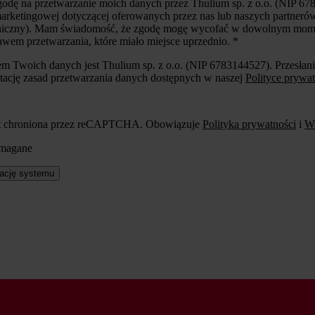
dę na przetwarzanie moich danych przez Thulium sp. z o.o. (NIP 67
arketingowej dotyczącej oferowanych przez nas lub naszych partneró
oniczny). Mam świadomość, że zgodę mogę wycofać w dowolnym mome
awem przetwarzania, które miało miejsce uprzednio.
*
em Twoich danych jest Thulium sp. z o.o. (NIP 6783144527). Przesłan
tację zasad przetwarzania danych dostępnych w naszej
Polityce prywat
est chroniona przez reCAPTCHA. Obowiązuje
Polityka prywatności
i
Wa
ymagane
ację systemu