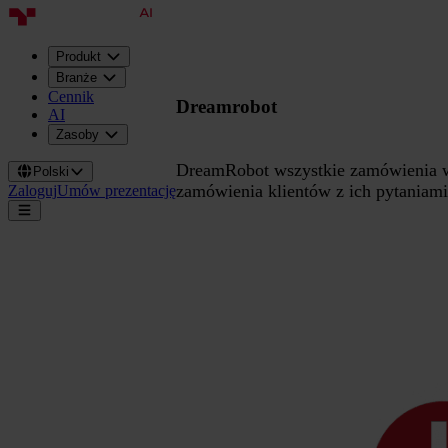
Produkt
Branże
Cennik
Dreamrobot
AI
Zasoby
DreamRobot wszystkie zamówienia w 
Polski
zamówienia klientów z ich pytaniami, 
Zaloguj
Umów prezentację