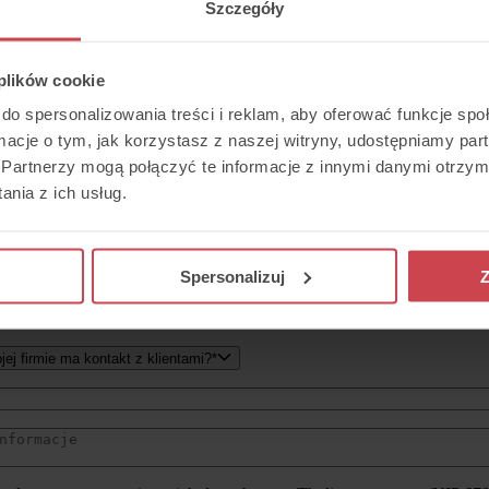
Szczegóły
 plików cookie
 na prezentację systemu
do spersonalizowania treści i reklam, aby oferować funkcje sp
ormacje o tym, jak korzystasz z naszej witryny, udostępniamy p
k Thulium wygląda od środka i co może zrobić dla Twoj
Partnerzy mogą połączyć te informacje z innymi danymi otrzym
nia z ich usług.
Spersonalizuj
Z
jej firmie ma kontakt z klientami?*