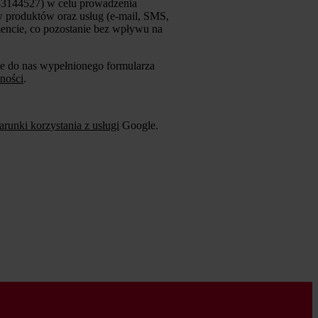
83144527) w celu prowadzenia
w produktów oraz usług (e-mail, SMS,
ncie, co pozostanie bez wpływu na
ie do nas wypełnionego formularza
ności
.
runki korzystania z usługi
Google.