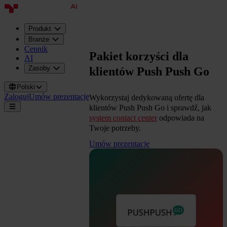
Produkt
Branże
Cennik
Pakiet korzyści dla
AI
Zasoby
klientów Push Push Go
Polski
Zaloguj
Umów prezentację
Wykorzystaj dedykowaną ofertę dla
klientów Push Push Go i sprawdź, jak
system contact center
odpowiada na
Twoje potrzeby.
Umów prezentację