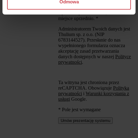
wycofać w dowolnym momencie, co
Odmowa
pozostanie bez wpływu na zgodność
z prawem przetwarzania, które miało
miejsce uprzednio.
*
Administratorem Twoich danych jest
Thulium sp. z o.o. (NIP
6783144527). Przesłanie do nas
wypełnionego formularza oznacza
akceptację zasad przetwarzania
danych dostępnych w naszej
Polityce
prywatności
.
Ta witryna jest chroniona przez
reCAPTCHA. Obowiązuje
Polityka
prywatności
i
Warunki korzystania z
usługi
Google.
* Pole jest wymagane
Umów prezentację systemu