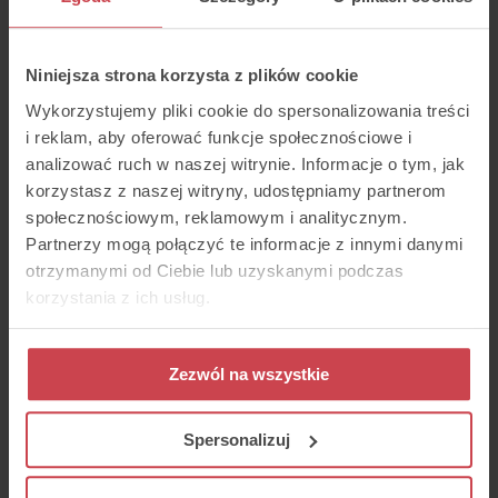
Niniejsza strona korzysta z plików cookie
Wykorzystujemy pliki cookie do spersonalizowania treści
i reklam, aby oferować funkcje społecznościowe i
analizować ruch w naszej witrynie. Informacje o tym, jak
Ile osób w Twojej firmie ma kontakt z
klientami?*
korzystasz z naszej witryny, udostępniamy partnerom
społecznościowym, reklamowym i analitycznym.
Partnerzy mogą połączyć te informacje z innymi danymi
otrzymanymi od Ciebie lub uzyskanymi podczas
korzystania z ich usług.
Wyrażam zgodę na przetwarzanie
moich danych przez Thulium sp. z
o.o. (NIP 6783144527) w celu
Zezwól na wszystkie
prowadzenia komunikacji
marketingowej dotyczącej
oferowanych przez nas lub naszych
Spersonalizuj
partnerów produktów oraz usług (e-
mail, SMS, kontakt telefoniczny).
Mam świadomość, że zgodę mogę