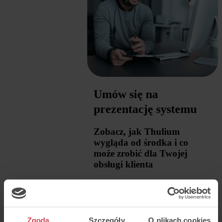
Umów się na
prezentację systemu
Zobacz, jak Thulium
wygląda od środka i co
może zrobić dla Twojej
obsługi klienta
Zgoda
Szczegóły
O plikach cookies