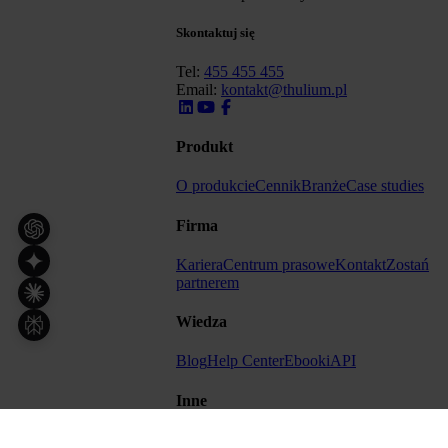
Skontaktuj się
Tel:
455 455 455
Email:
kontakt@thulium.pl
Produkt
O produkcie
Cennik
Branże
Case studies
Firma
Kariera
Centrum prasowe
Kontakt
Zostań
partnerem
Wiedza
Blog
Help Center
Ebooki
API
Inne
Regulamin
Formularz -