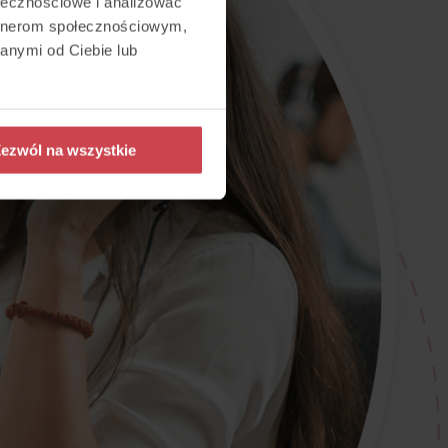
ołecznościowe i analizować
artnerom społecznościowym,
anymi od Ciebie lub
ezwól na wszystkie