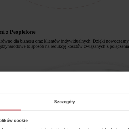
mi z Peoplefone
zarówno dla biznesu oraz klientów indywidualnych. Dzięki nowoczesny
ynarodowe to sposób na redukcję kosztów związanych z połączeniam
Szczegóły
 plików cookie