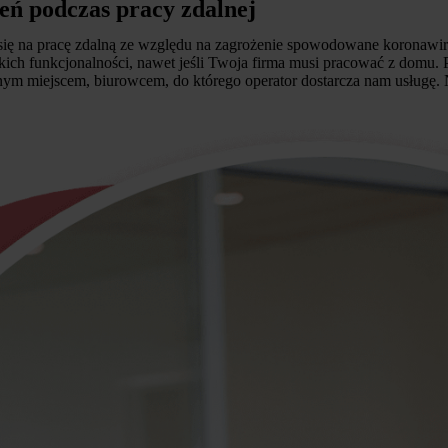
eń podczas pracy zdalnej
 się na pracę zdalną ze względu na zagrożenie spowodowane koronawir
ich funkcjonalności, nawet jeśli Twoja firma musi pracować z domu.
dnym miejscem, biurowcem, do którego operator dostarcza nam usługę. N