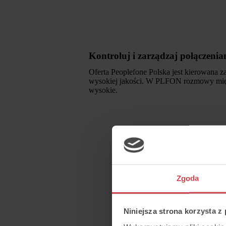
Kontroluj i zarządzaj połączenia
Oferta Peoplefone Polska jest kierowana 
wysokiej jakości. W PLFON rozmowy międz
wysokie.
Zgoda
Niniejsza strona korzysta z