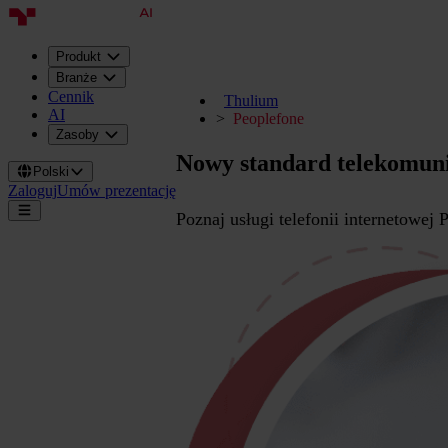
Produkt
Branże
Cennik
Thulium
AI
Peoplefone
Zasoby
Nowy standard telekomuni
Polski
Zaloguj
Umów prezentację
Poznaj usługi telefonii internetowej 