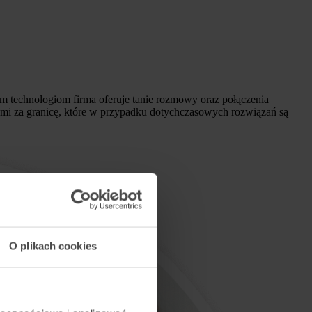
m technologiom firma oferuje tanie rozmowy oraz połączenia
i za granicę, które w przypadku dotychczasowych rozwiązań są
O plikach cookies