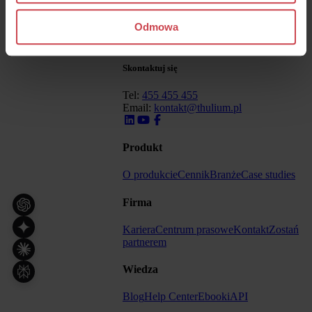
Odmowa
Czołowy system contact center i obsługi
klienta na polskim rynku.
Skontaktuj się
Tel:
455 455 455
Email:
kontakt@thulium.pl
Produkt
O produkcie
Cennik
Branże
Case studies
Firma
Kariera
Centrum prasowe
Kontakt
Zostań
partnerem
Wiedza
Blog
Help Center
Ebooki
API