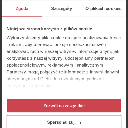
Thulium X Push Push Go
Zgoda
Szczegóły
O plikach cookies
Niniejsza strona korzysta z plików cookie
Wykorzystujemy pliki cookie do spersonalizowania treści
i reklam, aby oferować funkcje społecznościowe i
analizować ruch w naszej witrynie. Informacje o tym, jak
korzystasz z naszej witryny, udostępniamy partnerom
społecznościowym, reklamowym i analitycznym.
Partnerzy mogą połączyć te informacje z innymi danymi
Wypróbuj Thulium!
otrzymanymi od Ciebie lub uzyskanymi podczas
Umów prezentację
korzystania z ich usług.
Rozpocznij za darmo
Zezwól na wszystkie
Spersonalizuj