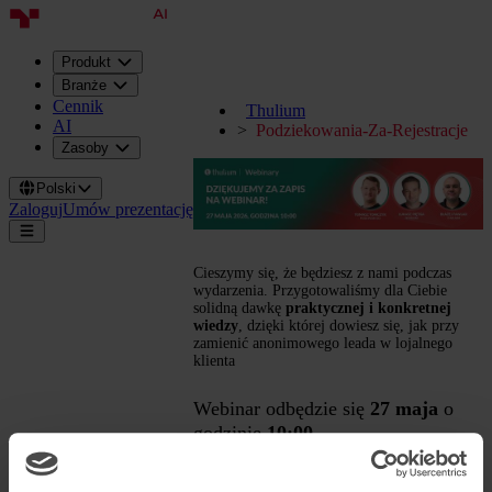
Produkt
Branże
Cennik
Thulium
AI
Podziekowania-Za-Rejestracje
Zasoby
Polski
Zaloguj
Umów prezentację
Cieszymy się, że będziesz z nami podczas
wydarzenia. Przygotowaliśmy dla Ciebie
solidną dawkę
praktycznej i konkretnej
wiedzy
, dzięki której dowiesz się, jak przy
zamienić anonimowego leada w lojalnego
klienta
Webinar odbędzie się
27 maja
o
godzinie
10:00
Do zobaczenia!