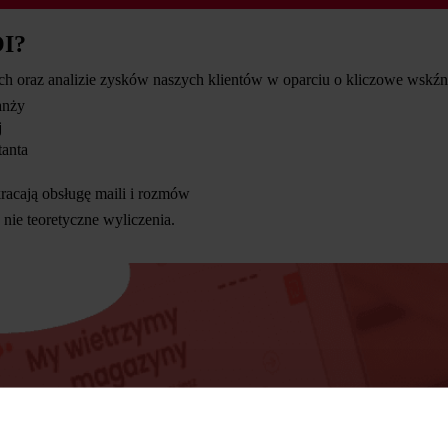
OI?
ch oraz analizie zysków naszych klientów w oparciu o kliczowe wskźnik
anży
j
tanta
skracają obsługę maili i rozmów
 nie teoretyczne wyliczenia.