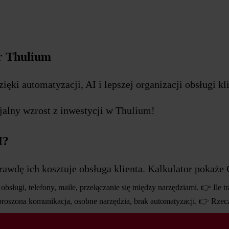
r Thulium
ęki automatyzacji, AI i lepszej organizacji obsługi kli
jalny wzrost z inwestycji w Thulium!
I?
prawdę ich kosztuje obsługa klienta. Kalkulator pokaże 
obsługi, telefony, maile, przełączanie się między narzędziami. 👉 Ile t
proszona komunikacja, osobne narzędzia, brak automatyzacji. 👉 Rzecz