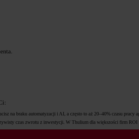
enta.
Ci:
racisz na braku automatyzacji i AI, a często to aż 20–40% czasu pracy 
ywisty czas zwrotu z inwestycji. W Thulium dla większości firm ROI 