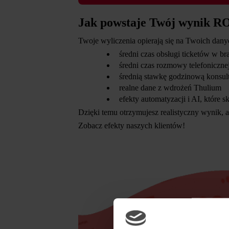
Jak powstaje Twój wynik R
Twoje wyliczenia opierają się na Twoich dany
średni czas obsługi ticketów w br
średni czas rozmowy telefoniczne
średnią stawkę godzinową konsul
realne dane z wdrożeń Thulium
efekty automatyzacji i AI, które 
Dzięki temu otrzymujesz realistyczny wynik, a
Zobacz efekty naszych klientów!