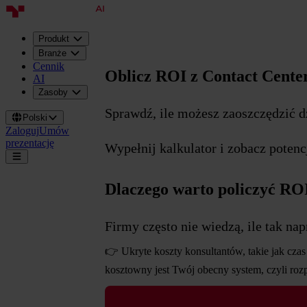
Produkt
Branże
Cennik
Oblicz ROI z Contact Cente
AI
Zasoby
Sprawdź, ile możesz zaoszczędzić dzi
Polski
Zaloguj
Umów
prezentację
Wypełnij kalkulator i zobacz potenc
Dlaczego warto policzyć RO
Firmy często nie wiedzą, ile tak na
👉 Ukryte koszty konsultantów, takie jak czas 
kosztowny jest Twój obecny system, czyli roz