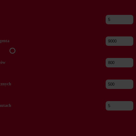
genta
tów
icznych
nutach