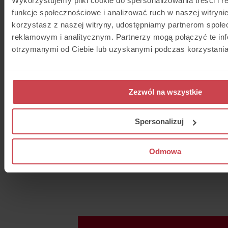
Wykorzystujemy pliki cookie do spersonalizowania treści i 
funkcje społecznościowe i analizować ruch w naszej witrynie
korzystasz z naszej witryny, udostępniamy partnerom społ
reklamowym i analitycznym. Partnerzy mogą połączyć te in
otrzymanymi od Ciebie lub uzyskanymi podczas korzystania 
Thulium AI
Zezwól na wszystkie
18 czerwca 2025
Zastanawiasz się, jak w praktyce wykorzystać 
Spersonalizuj
w obsłudze klienta? Ten webinar to konkretna
jak AI może wspierać Twój zespół każdego dni
analizować rozmowy z klientami bez odsłuchi
automatycznie oceniać ich jakość, jak gener
Odmowa
tagi i propozycje odpowiedzi – a nawet jak p
językowe!