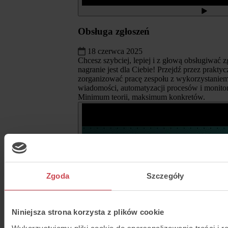
Obsługa zgłoszeń
18 czerwca 2025
Chcesz szybciej, lepiej i z głową obsługiwać 
nagranie jest dla Ciebie! Przejdź przez praktyc
zorganizować pracę zespołu z wykorzystaniem
wiadomości, automatyzacji procesów i monito
Minimum teorii, maksimum konkretów.
Zgoda
Szczegóły
Niniejsza strona korzysta z plików cookie