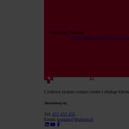
Wypróbuj Thulium!
Umów prezentację
Rozpocznij z
Czołowy system contact center i obsługi klien
Skontaktuj się
Tel:
455 455 455
Email:
kontakt@thulium.pl