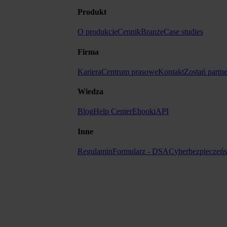
Produkt
O produkcie
Cennik
Branże
Case studies
Firma
Kariera
Centrum prasowe
Kontakt
Zostań partn
Wiedza
Blog
Help Center
Ebooki
API
Inne
Regulamin
Formularz - DSA
Cyberbezpieczeń