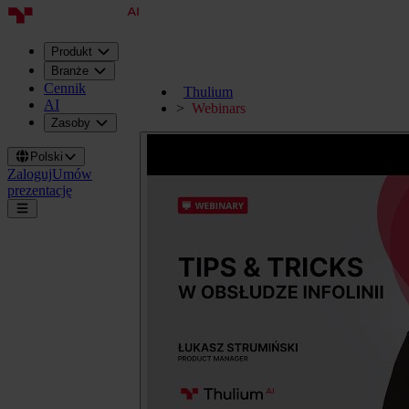
Produkt
Branże
Cennik
Thulium
AI
Webinars
Zasoby
Polski
Zaloguj
Umów
prezentację