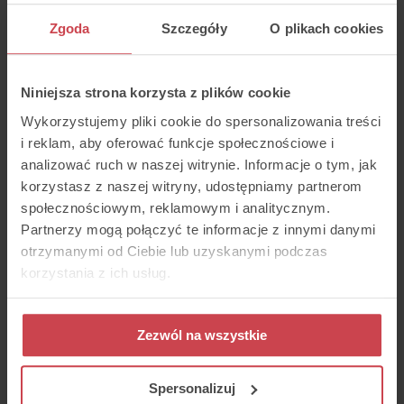
Zgoda
Szczegóły
O plikach cookies
Niniejsza strona korzysta z plików cookie
Wykorzystujemy pliki cookie do spersonalizowania treści
i reklam, aby oferować funkcje społecznościowe i
analizować ruch w naszej witrynie. Informacje o tym, jak
korzystasz z naszej witryny, udostępniamy partnerom
Ile osób w Twojej firmie ma kontakt
społecznościowym, reklamowym i analitycznym.
z klientami?*
Partnerzy mogą połączyć te informacje z innymi danymi
otrzymanymi od Ciebie lub uzyskanymi podczas
korzystania z ich usług.
Wyrażam zgodę na
Zezwól na wszystkie
przetwarzanie moich danych przez
Thulium sp. z o.o. (NIP
6783144527) w celu prowadzenia
Spersonalizuj
komunikacji marketingowej