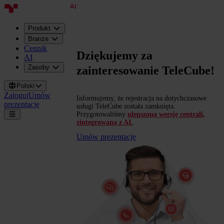
Produkt
Branże
Cennik
Dziękujemy za
AI
Zasoby
zainteresowanie TeleCube!
Polski
Zaloguj
Umów
Informujemy, że rejestracja na dotychczasowe
prezentację
usługi TeleCube została zamknięta.
Przygotowaliśmy
ulepszoną wersję centrali,
zintegrowaną z AI.
Umów prezentację