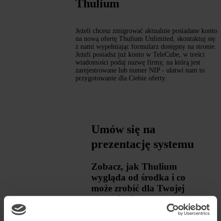
Thulium
Jeżeli chcesz zmigrować aktualnie posiadane konto
na nową ofertę Thulium Unlimited, skontaktuj się
z nami wypełniając formularz dostępny na stronie.
Jeżeli posiadsz już konto w TeleCube, w treści
wiadomości podaj nazwę firmy, na którą jest
zarejestrowane lub numer NIP - ułatwi nam to
przygotowanie dla Ciebie oferty.
Umów się na
prezentację systemu
Zobacz, jak Thulium
wygląda od środka i co
może zrobić dla Twojej
obsługi klienta