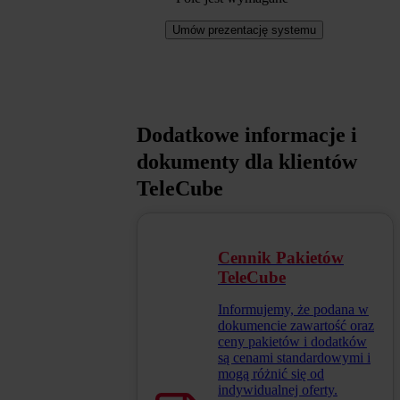
Umów prezentację systemu
Dodatkowe informacje i
dokumenty dla klientów
TeleCube
Cennik Pakietów
TeleCube
Informujemy, że podana w
dokumencie zawartość oraz
ceny pakietów i dodatków
są cenami standardowymi i
mogą różnić się od
indywidualnej oferty.