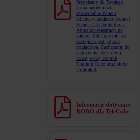
Przypisany do Twojego
konta pakiet można
sprawdzić w Panelu
Klienta w zakładce Konto i
Finanse > Usługi/Oferta.
Aktualnie rejestracja na
pakiety TeleCube nie jest
dostępna i jest jedynie
poglądowa. Zachęcamy do
zapoznania się z ofertą
nowej wersji centrali
Thulium Telco oraz oferty
Unlimited.
Informacje dotyczące
RODO dla TeleCube