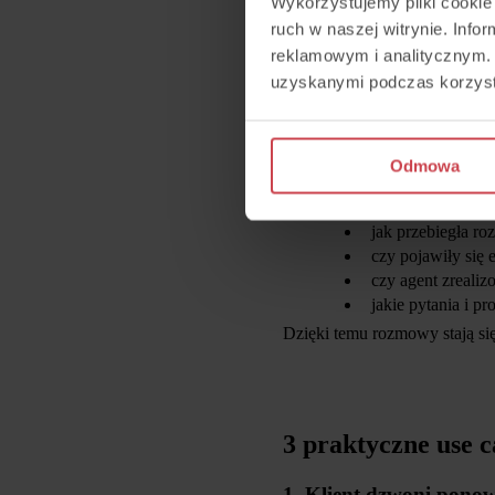
Wykorzystujemy pliki cookie 
automatycznie - j
ruch w naszej witrynie. Inf
manualnie - dla 
reklamowym i analitycznym. 
To ważne, bo firmy mogą dopa
uzyskanymi podczas korzysta
od wybranych kontaktów, np. 
Co daje AI Voice A
Odmowa
Największa wartość nie polega
co klient chciał z
jak przebiegła r
czy pojawiły się 
czy agent zreali
jakie pytania i pr
Dzięki temu rozmowy stają się
3 praktyczne use c
1. Klient dzwoni ponow