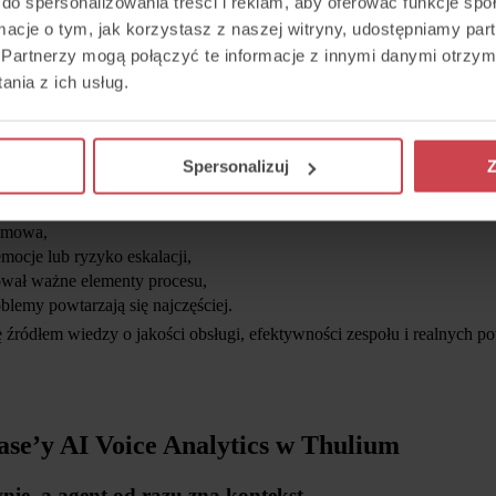
do spersonalizowania treści i reklam, aby oferować funkcje sp
ako proces uruchamiany przez administratora,
ormacje o tym, jak korzystasz z naszej witryny, udostępniamy p
wybranej rozmowy, uruchamiany przez agenta.
Partnerzy mogą połączyć te informacje z innymi danymi otrzym
sować sposób działania do własnego procesu. Jedne będą chciały ana
nia z ich usług.
eskalacji, reklamacji albo rozmów sprzedażowych.
nalytics w codziennej pracy?
Spersonalizuj
Z
 tylko na analizie dla analizy. Chodzi o to, żeby z rozmów telefoniczn
ałatwić,
ozmowa,
emocje lub ryzyko eskalacji,
zował ważne elementy procesu,
oblemy powtarzają się najczęściej.
 źródłem wiedzy o jakości obsługi, efektywności zespołu i realnych po
ase’y AI Voice Analytics w Thulium
nie, a agent od razu zna kontekst