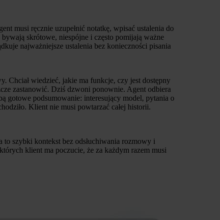
gent musi ręcznie uzupełnić notatkę, wpisać ustalenia do
 bywają skrótowe, niespójne i często pomijają ważne
ądkuje najważniejsze ustalenia bez konieczności pisania
. Chciał wiedzieć, jakie ma funkcje, czy jest dostępny
eszcze zastanowić. Dziś dzwoni ponownie. Agent odbiera
obą gotowe podsumowanie: interesujący model, pytania o
odziło. Klient nie musi powtarzać całej historii.
ra to szybki kontekst bez odsłuchiwania rozmowy i
w których klient ma poczucie, że za każdym razem musi