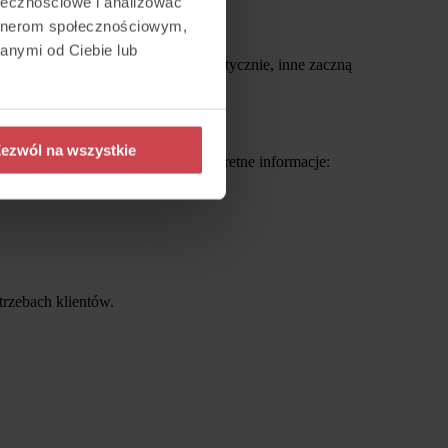
ołecznościowe i analizować
artnerom społecznościowym,
anymi od Ciebie lub
lizować wszystkie rozmowy automatycznie, inne zaczną
ezwól na wszystkie
ych dało się szybciej wyciągać konkretne informacje:
trzebach klientów.