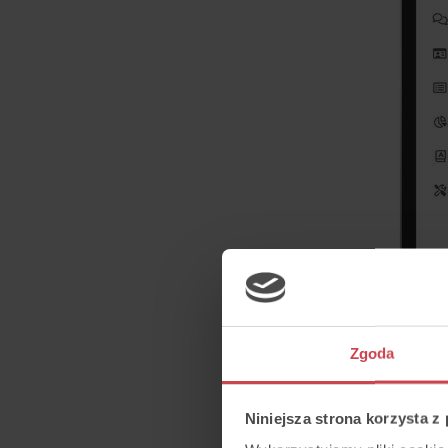
Zgoda
Jak działa analiz
Niniejsza strona korzysta z
Z funkcji można skorzystać n