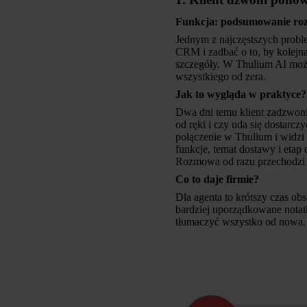
Funkcja: podsumowanie roz
Jednym z najczęstszych problem
CRM i zadbać o to, by kolejn
szczegóły. W Thulium AI m
wszystkiego od zera.
Jak to wygląda w praktyce?
Dwa dni temu klient zadzwonił
od ręki i czy uda się dostarc
połączenie w Thulium i widzi
funkcje, temat dostawy i etap 
Rozmowa od razu przechodzi do
Co to daje firmie?
Dla agenta to krótszy czas ob
bardziej uporządkowane notatk
tłumaczyć wszystko od nowa.