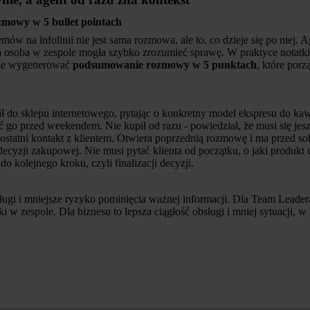
mowy w 5 bullet pointach
ów na infolinii nie jest sama rozmowa, ale to, co dzieje się po niej. A
a osoba w zespole mogła szybko zrozumieć sprawę. W praktyce notatki
oże wygenerować
podsumowanie rozmowy w 5 punktach
, które porz
 do sklepu internetowego, pytając o konkretny model ekspresu do kawy
zyć go przed weekendem. Nie kupił od razu - powiedział, że musi się j
 ostatni kontakt z klientem. Otwiera poprzednią rozmowę i ma przed s
decyzji zakupowej. Nie musi pytać klienta od początku, o jaki produkt ch
 kolejnego kroku, czyli finalizacji decyzji.
sługi i mniejsze ryzyko pominięcia ważnej informacji. Dla Team Leade
i w zespole. Dla biznesu to lepsza ciągłość obsługi i mniej sytuacji, 