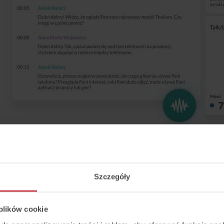
Szczegóły
a rozmów AI w Thulium?
 plików cookie
a dwa sposoby: