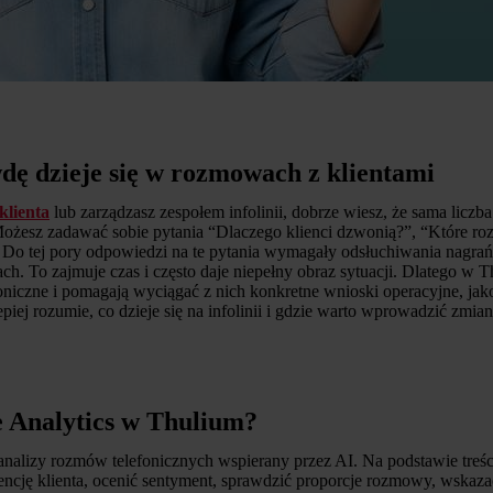
dę dzieje się w rozmowach z klientami
klienta
lub zarządzasz zespołem infolinii, dobrze wiesz, że sama liczb
ożesz zadawać sobie pytania “Dlaczego klienci dzwonią?”, “Które ro
” Do tej pory odpowiedzi na te pytania wymagały odsłuchiwania nagrań, 
ach. To zajmuje czas i często daje niepełny obraz sytuacji. Dlatego w 
oniczne i pomagają wyciągać z nich konkretne wnioski operacyjne, jak
lepiej rozumie, co dzieje się na infolinii i gdzie warto wprowadzić zmian
e Analytics w Thulium?
analizy rozmów telefonicznych wspierany przez AI. Na podstawie treś
ncję klienta, ocenić sentyment, sprawdzić proporcje rozmowy, wskazać