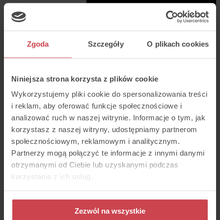
Zgoda
Szczegóły
O plikach cookies
Jak włączyć integracje?
Niniejsza strona korzysta z plików cookie
Dzięki integracji Twój zespół zyska
Wykorzystujemy pliki cookie do spersonalizowania treści
natychmiastowy dostęp do danych o
i reklam, aby oferować funkcje społecznościowe i
aktywnościach i scoringu klientów, co pozwoli
prowadzić bardziej spersonalizowane
analizować ruch w naszej witrynie. Informacje o tym, jak
rozmowy i szybciej reagować na potrzeby.
korzystasz z naszej witryny, udostępniamy partnerom
społecznościowym, reklamowym i analitycznym.
- W panelu Thulium przejdź do Administracja
Partnerzy mogą połączyć te informacje z innymi danymi
→ Zaawansowane → Integracje.
otrzymanymi od Ciebie lub uzyskanymi podczas
korzystania z ich usług.
- Wybierz z listy integracji Manago (CRM).
- Wygeneruj w Manago Secret Token (ważny
1 godzinę) i wklej go w Thulium.
Zezwól na wszystkie