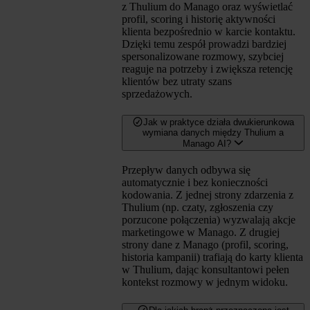
z Thulium do Manago oraz wyświetlać
profil, scoring i historię aktywności
klienta bezpośrednio w karcie kontaktu.
Dzięki temu zespół prowadzi bardziej
spersonalizowane rozmowy, szybciej
reaguje na potrzeby i zwiększa retencję
klientów bez utraty szans
sprzedażowych.
Jak w praktyce działa dwukierunkowa
wymiana danych między Thulium a
Manago AI?
Przepływ danych odbywa się
automatycznie i bez konieczności
kodowania. Z jednej strony zdarzenia z
Thulium (np. czaty, zgłoszenia czy
porzucone połączenia) wyzwalają akcje
marketingowe w Manago. Z drugiej
strony dane z Manago (profil, scoring,
historia kampanii) trafiają do karty klienta
w Thulium, dając konsultantowi pełen
kontekst rozmowy w jednym widoku.