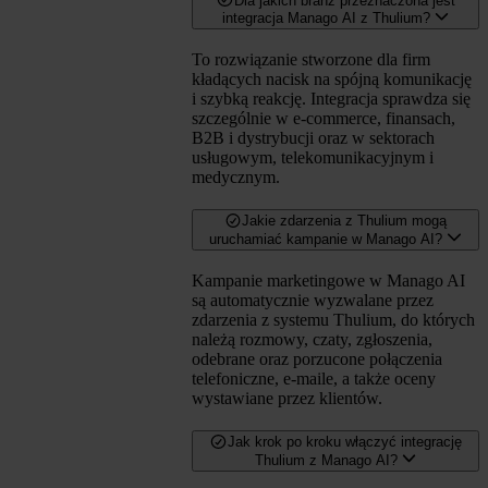
Dla jakich branż przeznaczona jest
integracja Manago AI z Thulium?
To rozwiązanie stworzone dla firm
kładących nacisk na spójną komunikację
i szybką reakcję. Integracja sprawdza się
szczególnie w e-commerce, finansach,
B2B i dystrybucji oraz w sektorach
usługowym, telekomunikacyjnym i
medycznym.
Jakie zdarzenia z Thulium mogą
uruchamiać kampanie w Manago AI?
Kampanie marketingowe w Manago AI
są automatycznie wyzwalane przez
zdarzenia z systemu Thulium, do których
należą rozmowy, czaty, zgłoszenia,
odebrane oraz porzucone połączenia
telefoniczne, e-maile, a także oceny
wystawiane przez klientów.
Jak krok po kroku włączyć integrację
Thulium z Manago AI?