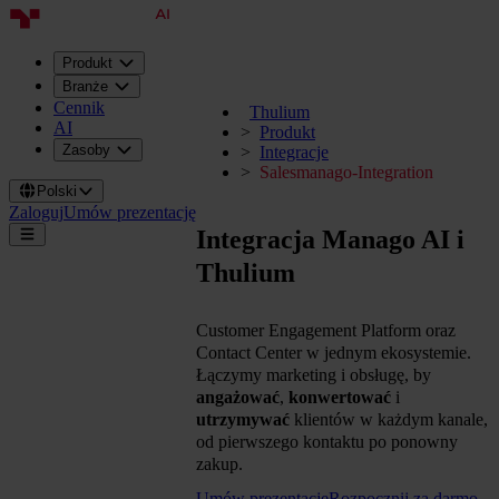
Produkt
Branże
Cennik
Thulium
AI
Produkt
Zasoby
Integracje
Salesmanago-Integration
Polski
Zaloguj
Umów prezentację
Integracja Manago AI i
Thulium
Customer Engagement Platform oraz
Contact Center w jednym ekosystemie.
Łączymy marketing i obsługę, by
angażować
,
konwertować
i
utrzymywać
klientów w każdym kanale,
od pierwszego kontaktu po ponowny
zakup.
Umów prezentację
Rozpocznij za darmo