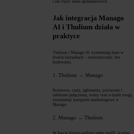
i nie tracić szans sprzedazowych .
Jak integracja Manago
AI i Thulium działa w
praktyce
Thulium i Manago AI wymieniają dane w
dwóch kierunkach – automatycznie, bez
kodowania.
1. Thulium → Manago
Rozmowy, czaty, zgłoszenia, porzucone i
odebrane połączenia, oceny oraz e-maile mogą
uruchamiać kampanie marketingowe w
Manago.
2. Manago → Thulium
W karcie klienta widzisz pełen profil, scoring