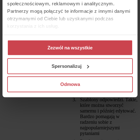
społecznościowym, reklamowym i analitycznym.
szybkiej obsługi
Partnerzy mogą połączyć te informacje z innymi danymi
otrzymanymi od Ciebie lub uzyskanymi podczas
Takie oto możliwości powinien mieć czat
na stronie, by agent mógł sprawnie
korzystania z ich usług.
obsługiwać klientów:
Sneak-peek
Lepiej jest, gdy czat jest
Zezwól na wszystkie
częścią większego systemu
do e-support, który zbiera
dane z różnych kanałów
Spersonalizuj
komunikacji. Jeśli klient
wcześniej wysłał maila lub
zadzwonił, agent powinien
Odmowa
mieć natychmiastowy dostęp
do tego kontaktu
Szablony odpowiedzi. Takie,
które można stworzyć
samemu i później edytować.
Bardzo pomagają w
radzeniu sobie z
najpopularniejszymi
pytaniami