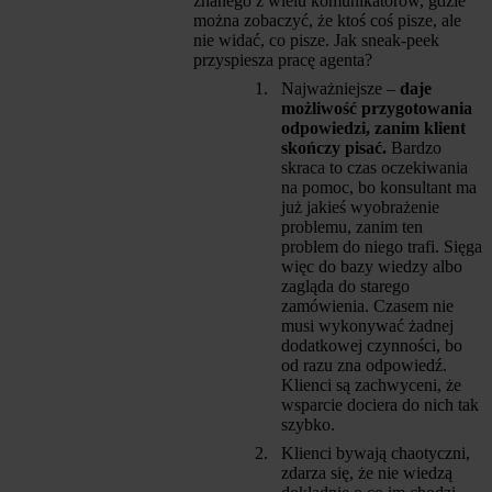
znanego z wielu komunikatorów, gdzie
można zobaczyć, że ktoś coś pisze, ale
nie widać, co pisze. Jak sneak-peek
przyspiesza pracę agenta?
Najważniejsze –
daje
możliwość przygotowania
odpowiedzi, zanim klient
skończy pisać.
Bardzo
skraca to czas oczekiwania
na pomoc, bo konsultant ma
już jakieś wyobrażenie
problemu, zanim ten
problem do niego trafi. Sięga
więc do bazy wiedzy albo
zagląda do starego
zamówienia. Czasem nie
musi wykonywać żadnej
dodatkowej czynności, bo
od razu zna odpowiedź.
Klienci są zachwyceni, że
wsparcie dociera do nich tak
szybko.
Klienci bywają chaotyczni,
zdarza się, że nie wiedzą