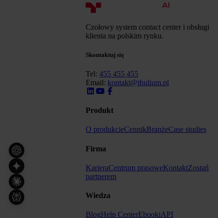
Czołowy system contact center i obsługi
klienta na polskim rynku.
Skontaktuj się
Tel:
455 455 455
Email:
kontakt@thulium.pl
Produkt
O produkcie
Cennik
Branże
Case studies
Firma
Kariera
Centrum prasowe
Kontakt
Zostań
partnerem
Wiedza
Blog
Help Center
Ebooki
API