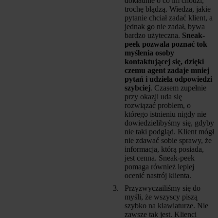
dokładnie o co im chodzi,
trochę błądzą. Wiedza, jakie
pytanie chciał zadać klient, a
jednak go nie zadał, bywa
bardzo użyteczna.
Sneak-
peek pozwala poznać tok
myślenia osoby
kontaktującej się, dzięki
czemu agent zadaje mniej
pytań i udziela odpowiedzi
szybciej
. Czasem zupełnie
przy okazji uda się
rozwiązać problem, o
którego istnieniu nigdy nie
dowiedzielibyśmy się, gdyby
nie taki podgląd. Klient mógł
nie zdawać sobie sprawy, że
informacja, którą posiada,
jest cenna. Sneak-peek
pomaga również lepiej
ocenić nastrój klienta.
Przyzwyczailiśmy się do
myśli, że wszyscy piszą
szybko na klawiaturze. Nie
zawsze tak jest. Klienci