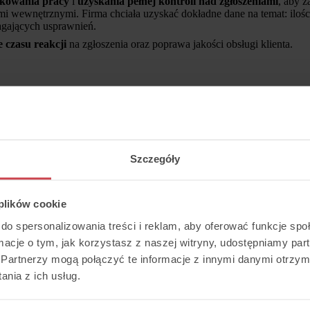
kowania pracy
i
uzyskania pełnej kontroli nad zgłoszeniami
, aby z
mi wewnętrznymi. Firma chciała uzyskać dokładne dane na temat: ilośc
gających usprawnień.
e czasu reakcji
na zgłoszenia oraz poprawa jakości obsługi klienta.
ożenie Thulium
 wdrożenie Thulium, zaawansowanego narzędzia Contact Center, które
 zgłoszeń. Decyzja o wdrożeniu Thulium była podyktowana potrzeb
Szczegóły
ortowania.
mował:
 plików cookie
ału mailowego oraz CRM:
Umożliwiło to zbieranie wszystkich zgłosze
do spersonalizowania treści i reklam, aby oferować funkcje sp
nie ułatwiło zarządzanie zgłoszeniami.
ormacje o tym, jak korzystasz z naszej witryny, udostępniamy p
adań i procesów:
Dzięki temu firma mogła szybciej reagować na zapyt
Partnerzy mogą połączyć te informacje z innymi danymi otrzym
wansowanego systemu raportowania:
Pozwoliło to na bieżąco monito
nia z ich usług.
awnień.
hulium zajęła kilka dni
, jednak pełne wdrożenie i dostosowanie nar