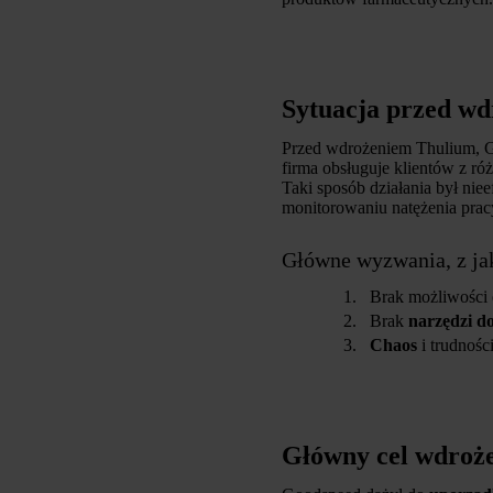
Sytuacja przed w
Przed wdrożeniem Thulium, Goo
firma obsługuje klientów z ró
Taki sposób działania był nie
monitorowaniu natężenia pracy.
Główne wyzwania, z jak
Brak możliwości
Brak
narzędzi d
Chaos
i trudnośc
Główny cel wdroż