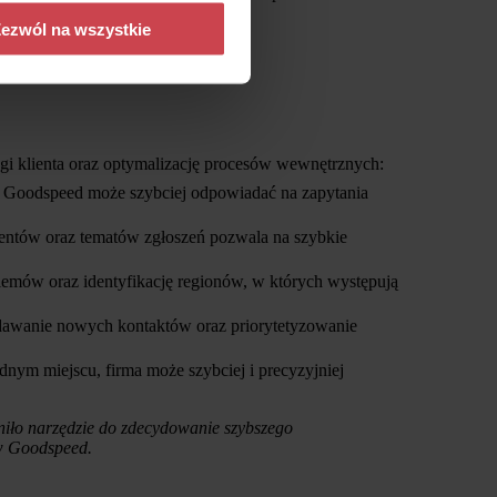
ezwól na wszystkie
gi klienta oraz optymalizację procesów wewnętrznych:
ół Goodspeed może szybciej odpowiadać na zapytania
entów oraz tematów zgłoszeń pozwala na szybkie
lemów oraz identyfikację regionów, w których występują
dawanie nowych kontaktów oraz priorytetyzowanie
dnym miejscu, firma może szybciej i precyzyjniej
niło narzędzie do zdecydowanie szybszego
 w Goodspeed.