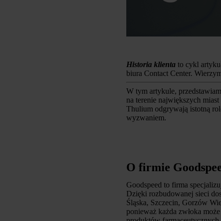
Historia klienta
to cykl artyk
biura Contact Center. Wierzymy
W tym artykule, przedstawiam
na terenie największych miast 
Thulium odgrywają istotną rol
wyzwaniem.
O firmie Goodspe
Goodspeed to firma specjalizu
Dzięki rozbudowanej sieci do
Śląska, Szczecin, Gorzów Wiel
ponieważ każda zwłoka może 
produktów farmaceutycznych.