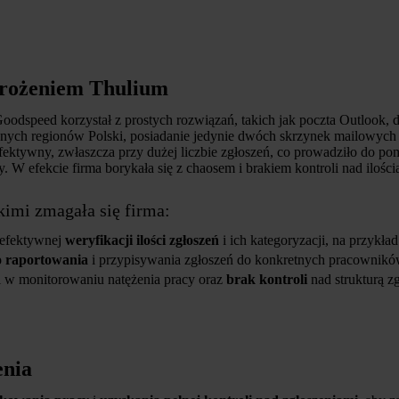
drożeniem Thulium
dspeed korzystał z prostych rozwiązań, takich jak poczta Outlook, do
żnych regionów Polski, posiadanie jedynie dwóch skrzynek mailowych dl
efektywny, zwłaszcza przy dużej liczbie zgłoszeń, co prowadziło do po
 W efekcie firma borykała się z chaosem i brakiem kontroli nad ilością 
imi zmagała się firma:
 efektywnej
weryfikacji ilości zgłoszeń
i ich kategoryzacji, na przykład
o raportowania
i przypisywania zgłoszeń do konkretnych pracownikó
i w monitorowaniu natężenia pracy oraz
brak kontroli
nad strukturą z
enia