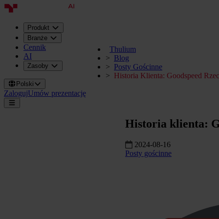
Produkt
Branże
Cennik
Thulium
AI
Blog
Zasoby
Posty Gościnne
Historia Klienta: Goodspeed Rze
Polski
Zaloguj
Umów prezentację
Historia klienta: 
2024-08-16
Posty gościnne