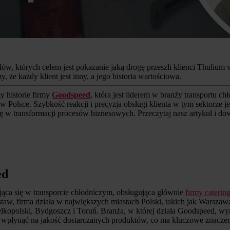
ułów, których celem jest pokazanie jaką drogę przeszli klienci Thuli
, że każdy klient jest inny, a jego historia wartościowa.
y historie firmy
Goodspeed
, która jest liderem w branży transportu ch
w Polsce. Szybkość reakcji i precyzja obsługi klienta w tym sektorze j
ę w transformacji procesów biznesowych. Przeczytaj nasz artykuł i do
ed
jąca się w transporcie chłodniczym, obsługująca głównie
firmy cateri
staw, firma działa w największych miastach Polski, takich jak Warsza
kopolski, Bydgoszcz i Toruń. Branża, w której działa Goodspeed, wyma
wpłynąć na jakość dostarczanych produktów, co ma kluczowe znaczeni