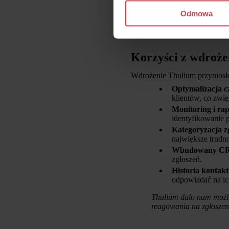
pół roku.
Odmowa
Korzyści z wdroż
Wdrożenie Thulium przyniosło
Optymalizacja cz
klientów, co zwięk
Monitoring i ra
identyfikowanie 
Kategoryzacja z
największe trudno
Wbudowany C
zgłoszeń.
Historia kontakt
odpowiadać na ic
Thulium dało nam możli
reagowania na zgłoszen