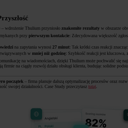
Przyszłość
e
– wdrożenie Thulium przyniosło
znakomite rezultaty
w obszarze obsł
mykanych przy
pierwszym kontakcie
: Zdecydowana większość zgłosz
owiedzi
na zapytania wynosi
27 minut
: Tak krótki czas reakcji znaczą
związywanych w
mniej niż godzinę
: Szybkość reakcji jest kluczowa,
komunikację na wiadomościach, dzięki Thulium może pochwalić się n
ą firmie na ciągły rozwój działu obsługi klienta, budując solidne pods
ero początek
– firma planuje dalszą optymalizację procesów oraz rozw
ość swojej działalności. Case Study przeczytasz
tutaj
.