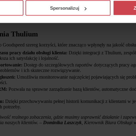
Spersonalizuj
Z
enia Thulium
 Goodspeed szereg korzyści, które znacząco wpłynęły na jakość obsłu
asu pracy działu obsługi klienta:
Dzięki integracji z Thulium, zesp
sza ich satysfakcję i lojalność.
portowanie:
Dostęp do szczegółowych raportów dotyczących pracy ag
problemów i ich skuteczne rozwiązywanie.
głoszeń:
Umożliwia monitorowanie najczęściej pojawiających się prob
ści.
RM:
Pozwala na sprawne zarządzanie bazą klientów, automatyczne do
u:
Dzięki przechowywaniu pełnej historii komunikacji z klientami w je
h potrzeby.
wość realnego zobaczenia, gdzie musimy usprawnić działanie i zapew
ia naszych klientów. –
Dominika Laszczyk
, Kierownik Biura Obsługi