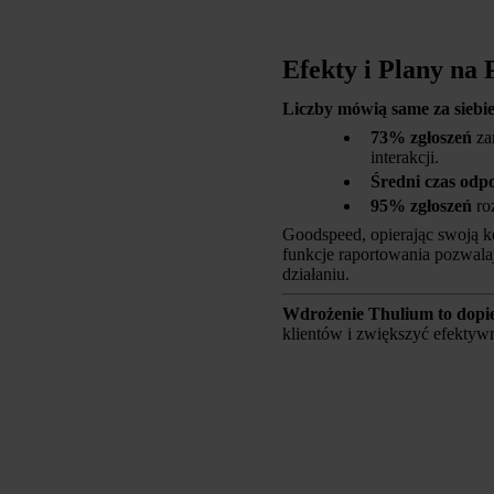
Efekty i Plany na 
Liczby mówią same za siebi
73% zgłoszeń
za
interakcji.
Średni czas odp
95% zgłoszeń
ro
Goodspeed, opierając swoją 
funkcje raportowania pozwalaj
działaniu.
Wdrożenie Thulium to dopi
klientów i zwiększyć efektywn