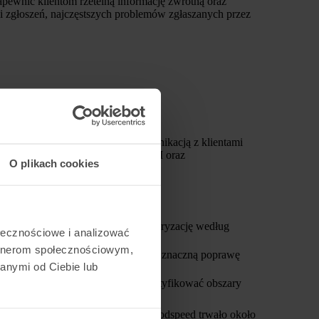
apewnić klientom rzetelną informację zwrotną oraz
i zgłoszeń, najczęstszych problemów zgłaszanych przez
 miało pomóc w zarządzaniu komunikacją z klientami
ą wprowadzenia rozbudowanego CRM oraz
O plikach cookies
ń w jednym miejscu oraz ich kategoryzację według
ołecznościowe i analizować
artnerom społecznościowym,
ania klientów, co przełożyło się na znaczną poprawę
anymi od Ciebie lub
rować efektywność pracy oraz identyfikować obszary
zędzia do specyficznych potrzeb Goodspeed trwało około