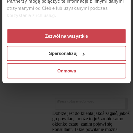
Partnerzy mogą połączyć te informacje z innymi danymi
prosi nawet o takie podstawowe dane:
otrzymanymi od Ciebie lub uzyskanymi podczas
korzystania z ich usług.
Zezwól na wszystkie
Spersonalizuj
Odmowa
Dobrze jest do klienta jakoś zagaić, jakoś
go powitać, i może to już zrobić samo
okienko czatu, zanim pojawi się
konsultant. Takie powitanie można