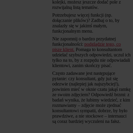
kolejki, możesz jeszcze dodać pole z
rozwijalną listą tematów.
Potrzebujesz więcej funkcji (np.
dołączanie plików)? Zadbaj o to, by
znalazły się w jakimś małym,
funkcjonalnym menu.
Nie zapomnij o bardzo przydatnej
funkcjonalności:
podglądzie tego, co
pisze klient.
Pomaga to konsultantom
udzielać szybszych odpowiedzi, uczul ich
tylko na to, by z rozpędu nie odpowiadali
klientowi, zanim skończy pisać.
Często zadawane jest następujące
pytanie: czy konsultant, gdy już się
odezwie (najlepiej jak najszybciej!),
powinien mieć w oknie czatu jakąś ramkę
ze swoim zdjęciem? Odpowiedź brzmi: z
badań wynika, że lubimy wiedzieć, z kim
rozmawiamy – zdjęcie może zjednać
konsultantowi sympatii, dobrze, by było
prawdziwe, a nie stockowe – internauci
są coraz bardziej wyczuleni na fałsz.