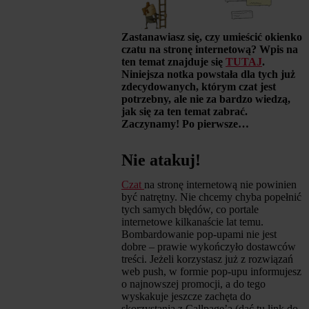
Zastanawiasz się, czy umieścić okienko
czatu na stronę internetową? Wpis na
ten temat znajduje się
TUTAJ
.
Niniejsza notka powstała dla tych już
zdecydowanych, którym czat jest
potrzebny, ale nie za bardzo wiedzą,
jak się za ten temat zabrać.
Zaczynamy! Po pierwsze…
Nie atakuj!
Czat
na stronę internetową nie powinien
być natrętny. Nie chcemy chyba popełnić
tych samych błędów, co portale
internetowe kilkanaście lat temu.
Bombardowanie pop-upami nie jest
dobre – prawie wykończyło dostawców
treści. Jeżeli korzystasz już z rozwiązań
web push, w formie pop-upu informujesz
o najnowszej promocji, a do tego
wyskakuje jeszcze zachęta do
skorzystania z Callpage’a (dać tu link do