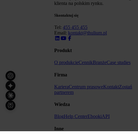
klienta na polskim rynku.
Skontaktuj się
Tel:
455 455 455
Email:
kontakt@thulium.pl
Produkt
O produkcie
Cennik
Branże
Case studies
Firma
Kariera
Centrum prasowe
Kontakt
Zostań
partnerem
Wiedza
Blog
Help Center
Ebooki
API
Inne