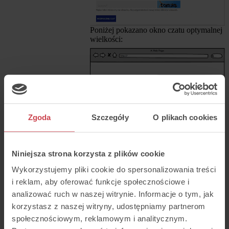
Poniżej pokazano okno czatu optymalnej
wielkości:
Zgoda
Szczegóły
O plikach cookies
Co umieścić w oknie?
Niniejsza strona korzysta z plików cookie
Konsensus wypracowany przez speców
Wykorzystujemy pliki cookie do spersonalizowania treści
od UX jest następujący: im mniej, tym
i reklam, aby oferować funkcje społecznościowe i
lepiej. Na dobrą sprawę klient powinien
analizować ruch w naszej witrynie. Informacje o tym, jak
po uzupełnieniu dwóch pól (imię i adres
mailowy) móc rozpocząć kontakt z firmą.
korzystasz z naszej witryny, udostępniamy partnerom
Część firm chce jeszcze bardziej skrócić
społecznościowym, reklamowym i analitycznym.
dystans dzielący klienta od kontaktu i nie