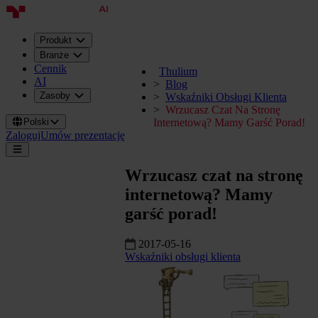
Produkt
Branże
Cennik
Thulium
AI
Blog
Zasoby
Wskaźniki Obsługi Klienta
Wrzucasz Czat Na Stronę
Polski
Internetową? Mamy Garść Porad!
Zaloguj
Umów prezentację
Wrzucasz czat na stronę
internetową? Mamy
garść porad!
2017-05-16
Wskaźniki obsługi klienta