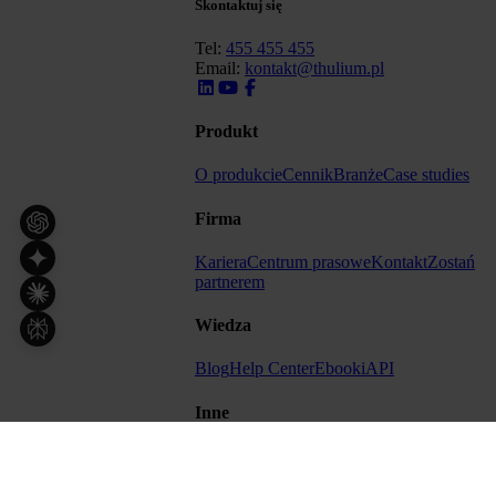
Skontaktuj się
Tel:
455 455 455
Email:
kontakt@thulium.pl
Produkt
O produkcie
Cennik
Branże
Case studies
Firma
Kariera
Centrum prasowe
Kontakt
Zostań
partnerem
Wiedza
Blog
Help Center
Ebooki
API
Inne
Regulamin
Formularz -
DSA
Cyberbezpieczeństwo
Status
systemu