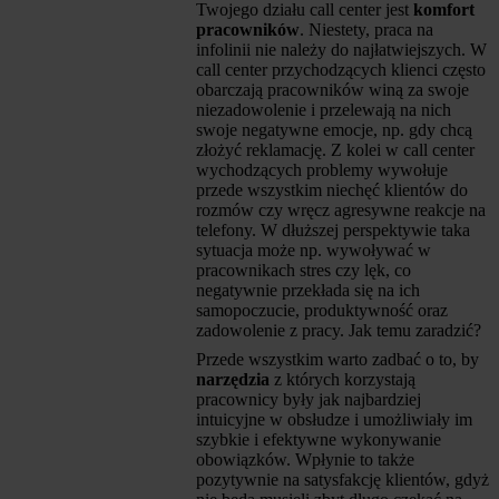
Twojego działu call center jest
komfort
pracowników
. Niestety, praca na
infolinii nie należy do najłatwiejszych. W
call center przychodzących klienci często
obarczają pracowników winą za swoje
niezadowolenie i przelewają na nich
swoje negatywne emocje, np. gdy chcą
złożyć reklamację. Z kolei w call center
wychodzących problemy wywołuje
przede wszystkim niechęć klientów do
rozmów czy wręcz agresywne reakcje na
telefony. W dłuższej perspektywie taka
sytuacja może np. wywoływać w
pracownikach stres czy lęk, co
negatywnie przekłada się na ich
samopoczucie, produktywność oraz
zadowolenie z pracy. Jak temu zaradzić?
Przede wszystkim warto zadbać o to, by
narzędzia
z których korzystają
pracownicy były jak najbardziej
intuicyjne w obsłudze i umożliwiały im
szybkie i efektywne wykonywanie
obowiązków. Wpłynie to także
pozytywnie na satysfakcję klientów, gdyż