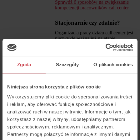
Sprawdź 6 sposobów na zwiększanie
kompetencji pracowników call center.
Stacjonarnie czy zdalnie?
Organizacja pracy działu call center jest
niezwykle ważna już na etapie
planowania. Pracownicy mogą
obsługiwać połączenia zarówno
stacjonarnie, z biura, jak i zdalnie –
możliwa jest również praca łącząca obie
Zgoda
Szczegóły
O plikach cookies
te metody, tzw. hybrydowa. Każde
rozwiązanie ma swoje plusy i minusy,
zarówno dla Ciebie, jak i dla Twoich
pracowników.
Niniejsza strona korzysta z plików cookie
Niewątpliwą korzyścią wynikającą z
Wykorzystujemy pliki cookie do spersonalizowania treści
pracy stacjonarnej
jest dostęp do
wszystkich zasobów firmy i możliwość
i reklam, aby oferować funkcje społecznościowe i
szybkiego kontaktu z innymi
analizować ruch w naszej witrynie. Informacje o tym, jak
pracownikami. Dzięki temu praca jest
korzystasz z naszej witryny, udostępniamy partnerom
również „skoncentrowana” w jednym
miejscu, co znacznie ułatwia jej
społecznościowym, reklamowym i analitycznym.
organizację i ewentualną reorganizację w
Partnerzy mogą połączyć te informacje z innymi danymi
zależności od okoliczności. Wybór tego