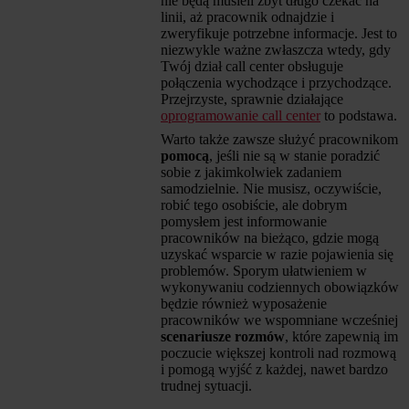
nie będą musieli zbyt długo czekać na
linii, aż pracownik odnajdzie i
zweryfikuje potrzebne informacje. Jest to
niezwykle ważne zwłaszcza wtedy, gdy
Twój dział call center obsługuje
połączenia wychodzące i przychodzące.
Przejrzyste, sprawnie działające
oprogramowanie call center
to podstawa.
Warto także zawsze służyć pracownikom
pomocą
, jeśli nie są w stanie poradzić
sobie z jakimkolwiek zadaniem
samodzielnie. Nie musisz, oczywiście,
robić tego osobiście, ale dobrym
pomysłem jest informowanie
pracowników na bieżąco, gdzie mogą
uzyskać wsparcie w razie pojawienia się
problemów. Sporym ułatwieniem w
wykonywaniu codziennych obowiązków
będzie również wyposażenie
pracowników we wspomniane wcześniej
scenariusze rozmów
, które zapewnią im
poczucie większej kontroli nad rozmową
i pomogą wyjść z każdej, nawet bardzo
trudnej sytuacji.