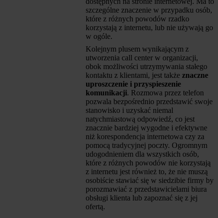
dostępnych na stronie internetowej. Ma to
szczególne znaczenie w przypadku osób,
które z różnych powodów rzadko
korzystają z internetu, lub nie używają go
w ogóle.
Kolejnym plusem wynikającym z
utworzenia call center w organizacji,
obok możliwości utrzymywania stałego
kontaktu z klientami, jest także
znaczne
uproszczenie i przyspieszenie
komunikacji
. Rozmowa przez telefon
pozwala bezpośrednio przedstawić swoje
stanowisko i uzyskać niemal
natychmiastową odpowiedź, co jest
znacznie bardziej wygodne i efektywne
niż korespondencja internetowa czy za
pomocą tradycyjnej poczty. Ogromnym
udogodnieniem dla wszystkich osób,
które z różnych powodów nie korzystają
z internetu jest również to, że nie muszą
osobiście stawiać się w siedzibie firmy by
porozmawiać z przedstawicielami biura
obsługi klienta lub zapoznać się z jej
ofertą.