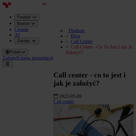
Produkt
Branże
Cennik
Thulium
AI
Blog
Zasoby
Call Center
Call Center - Co To Jest I Jak Je
Polski
Założyć?
Zaloguj
Umów prezentację
Call center - co to jest i
jak je założyć?
2022-05-09
Call center