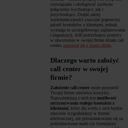
rozwiązania i obsługiwać zarówno
połączenia wychodzące, jak i
przychodzące. Dzięki takiej
wielofunkcyjności znacznie poprawisz
jakość kontaktów z klientami, jednak
wymaga to szczegółowego zaplanowania
i organizacji. Jeśli potrzebujesz pomocy
w utworzeniu w swojej firmie działu call
center,
zapoznaj się z naszą ofertą
.
Dlaczego warto założyć
call center w swojej
firmie?
Założenie call center
może przynieść
Twojej firmie mnóstwo korzyści.
Najważniejszą z nich jest
możliwość
utrzymywania stałego kontaktu z
klientami
, który dla wielu z nich będzie
znacznie wygodniejszy w formie
telefonicznej, niż porozumiewanie się za
pośrednictwem maili czy formularzy