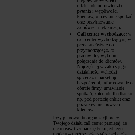
nieprawidłowościach,
udzielanie odpowiedzi na
pytania i wątpliwości
klientów, umawianie spotkań
oraz przyjmowanie
zamówień i reklamacji.
Call center wychodzące:
w
call center wychodzącym, w
przeciwieństwie do
przychodzącego, to
pracownicy wykonują
połączenia do klientów.
Najczęściej w zakres jego
działalności wchodzi
sprzedaż i marketing
bezpośredni, informowanie o
ofercie firmy, umawianie
spotkań, zbieranie feedbacku
np. pod postacią ankiet oraz
pozyskiwanie nowych
klientów.
Przy planowaniu organizacji pracy
Twojego działu call center pamiętaj, że
nie musisz trzymać się tylko jednego
modelu – możesz połączyć ze sobą oba