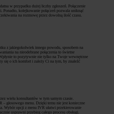
ydatna w przypadku dużej liczby zgłoszeń. Połączenie
ii. Ponadto, kolejkowanie połączeń pozwala uniknąć
 oczekiwania na rozmowę przez dowolną ilość czasu.
skutku z jakiegokolwiek innego powodu, sposobem na
waniania na nieodebrane połączenia to świetne
 Wpłynie to pozytywnie nie tylko na Twoje wewnętrzne
 się o ich komfort i zależy Ci na tym, by znaleźć
rzez wielu konsultantów w tym samym czasie.
R – głosowego menu. Dzięki temu nie jest konieczne
ta. Wybór opcji z menu IVR ułatwi przekierowanie
cznie usprawni przebieg całego procesu obsługi.