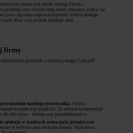
zwykle istotna jest jakość obsługi klienta i
ej przebieg oraz rezultat będą miały znaczący wpływ na
nta spoczywa ogromna odpowiedzialność. Dobra obsługa
 warto dbać o jej poziom każdego dnia.
j firmy
 jak najwyższym poziomie, z pomocą mogą Ci przyjść
przeszkolenie każdego pracownika
. Oprócz
ijanie kompetencji miękkich. To właśnie kompetencje
la obu stron – klienta oraz przedsiębiorstwa.
e spokoju w trudnych sytuacjach, proaktywne
enione w telefonicznej obsłudze klienta. Wpłynie to
 Twojej firmie.