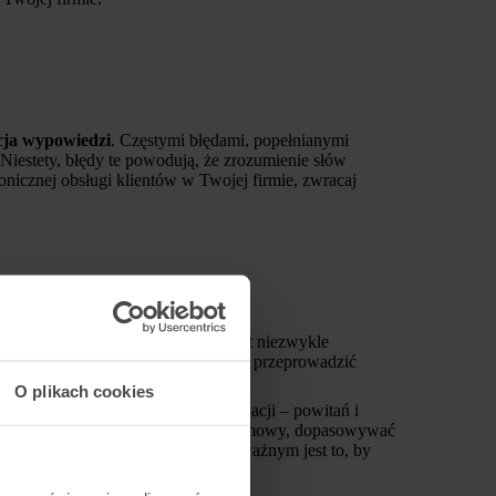
cja wypowiedzi
. Częstymi błędami, popełnianymi
iestety, błędy te powodują, że zrozumienie słów
efonicznej obsługi klientów w Twojej firmie, zwracaj
za pośrednictwem tego kanału jest niezwykle
warza jednak ryzyko, że nie uda się przeprowadzić
O plikach cookies
ariusze mogą dotyczyć różnych sytuacji – powitań i
cownikom działu lepiej prowadzić rozmowy, dopasowywać
yka się spod kontroli. Niezwykle ważnym jest to, by
ikom optymalnych rozwiązań.