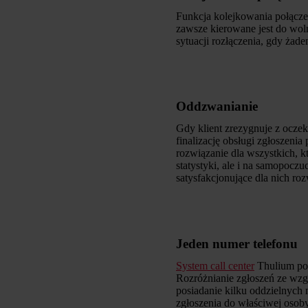
Funkcja kolejkowania połączeń
zawsze kierowane jest do woln
sytuacji rozłączenia, gdy żad
Oddzwanianie
Gdy klient zrezygnuje z ocze
finalizację obsługi zgłoszeni
rozwiązanie dla wszystkich, 
statystyki, ale i na samopocz
satysfakcjonujące dla nich roz
Jeden numer telefonu
System call center
Thulium poz
Rozróżnianie zgłoszeń ze wzg
posiadanie kilku oddzielnych
zgłoszenia do właściwej osob