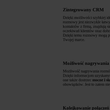
Zintegrowany CRM
Dzięki możliwości szybkiej id
rozmowy jest niezwykle łatwy
kontaktów z firmą, znajdują s
oczekiwań klientów oraz dobr
Dzięki temu rozmowy mogą prz
Twojej marce.
Możliwość nagrywani
Możliwość nagrywania rozmów j
Dzięki informacjom uzyskanym
one także dostrzec
mocne i s
obowiązków. Jest to zatem nie
Kolejkowanie połączeń