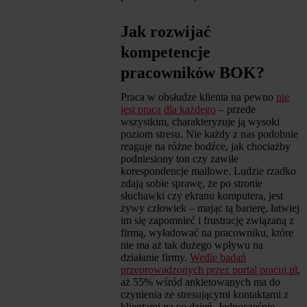
Jak rozwijać
kompetencje
pracowników BOK?
Praca w obsłudze klienta na pewno
nie
jest pracą dla każdego
– przede
wszystkim, charakteryzuje ją wysoki
poziom stresu. Nie każdy z nas podobnie
reaguje na różne bodźce, jak chociażby
podniesiony ton czy zawiłe
korespondencje mailowe. Ludzie rzadko
zdają sobie sprawę, że po stronie
słuchawki czy ekranu komputera, jest
żywy człowiek – mając tą barierę, łatwiej
im się zapomnieć i frustrację związaną z
firmą, wyładować na pracowniku, które
nie ma aż tak dużego wpływu na
działanie firmy.
Wedle badań
przeprowadzonych przez portal pracuj.pl
,
aż 55% wśród ankietowanych ma do
czynienia ze stresującymi kontaktami z
klientami na co dzień. Jednocześnie,