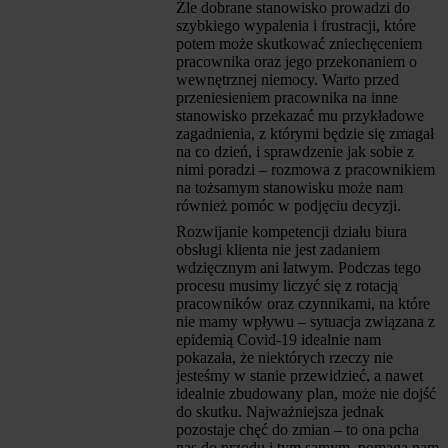
Źle dobrane stanowisko prowadzi do
szybkiego wypalenia i frustracji, które
potem może skutkować zniechęceniem
pracownika oraz jego przekonaniem o
wewnętrznej niemocy. Warto przed
przeniesieniem pracownika na inne
stanowisko przekazać mu przykładowe
zagadnienia, z którymi będzie się zmagał
na co dzień, i sprawdzenie jak sobie z
nimi poradzi – rozmowa z pracownikiem
na tożsamym stanowisku może nam
również pomóc w podjęciu decyzji.
Rozwijanie kompetencji działu biura
obsługi klienta nie jest zadaniem
wdzięcznym ani łatwym. Podczas tego
procesu musimy liczyć się z rotacją
pracowników oraz czynnikami, na które
nie mamy wpływu – sytuacja związana z
epidemią Covid-19 idealnie nam
pokazała, że niektórych rzeczy nie
jesteśmy w stanie przewidzieć, a nawet
idealnie zbudowany plan, może nie dojść
do skutku. Najważniejsza jednak
pozostaje chęć do zmian – to ona pcha
nas do przodu i tym samym, pomaga nam