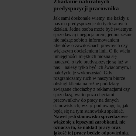
Zbadanie naturalnych
predyspozycji pracownika
Jak sami doskonale wiemy, nie każdy z
nas ma predyspozycje do tych samych
działań. Jedna osoba może być świetnym
sprzedawcą i negocjatorem, jednocześnie
nie radząc sobie z informowaniem
klientów o zawiłościach prawnych czy
większym obciążeniem linii. O ile wielu
umiejętności miękkich można się
nauczyć, o tyle predyspozycje są już w
nas – należy tylko być ich świadomym, i
należycie je wykorzystać. Gdy
rozgraniczamy ruch w naszym biurze
obsługi klienta na różne poddziały
związane chociażby z reklamacjami czy
sprzedażą, warto poza chęciami
pracowników do pracy na danych
stanowiskach, wziąć pod uwagę to, jak
będą się na tym stanowisku spełniać.
Nawet jeśli stanowisko sprzedażowe
wiąże się z lepszymi zarobkami, nie
oznacza to, że nakład pracy oraz
jakość tej pracy będzie odpowiednia
.