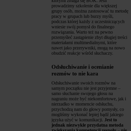
którymi zmaga się BOK. Jeśli
prowadzimy szkolenie dla większej
grupy osób, można zastosować tu metodę
pracy w grupach lub burzy myśli,
podczas której każdy z uczestniczących
wniesie swój pomysł do finalnego
rozwiązania. Warto też na pewno
przemyśleć zastąpienie zbyt długiej treści
materiałami multimedialnymi, które
nawet jako przerywniki, mogą na nowo
obudzić reakcje wśród słuchaczy.
Odsłuchiwanie i ocenianie
rozmów to nie kara
Odsłuchiwanie swoich rozmów na
samym początku nie jest przyjemne –
samo słuchanie swojego głosu na
nagraniu może być niekomfortowe, jak i
nierzadko w momencie odsłuchu,
przychodzą nam do głowy pomysły, co
mogliśmy wykonać lepiej bądź jakiego
języka użyć w komunikacji.
Jest to
jednak niezwykle przydatna metoda
zwiększania kompetencji zespołu – nie