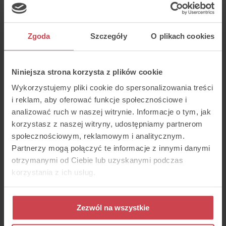
Reagowanie na problemy
sygnalizowane przez klientów
Klienci często po niesatysfakcjonującej
Zgoda
Szczegóły
O plikach cookies
obsłudze klienta, nie szczędzą w słowach
i wystawiają negatywne opinie na
różnych portalach, bądź też kontaktują się
ponownie, zgłaszając skargę na danego
Niniejsza strona korzysta z plików cookie
pracownika i narzekają na jego brak
Wykorzystujemy pliki cookie do spersonalizowania treści
kompetencji. Możemy jednak wdrożyć
pewne rozwiązania, które pozwolą nam
i reklam, aby oferować funkcje społecznościowe i
pozyskiwać takie informacje od klientów
analizować ruch w naszej witrynie. Informacje o tym, jak
na bieżąco, przez co koordynator zespołu
korzystasz z naszej witryny, udostępniamy partnerom
będzie mógł wychwycić złe praktyki już
na samym początku. Mogą to być małe
społecznościowym, reklamowym i analitycznym.
nieprawidłowości, jak chociażby
Partnerzy mogą połączyć te informacje z innymi danymi
niepoprawny język czy opryskliwy ton,
otrzymanymi od Ciebie lub uzyskanymi podczas
jak i większe – sposób tłumaczenia
problemu klientowi, nieprawidłowe
korzystania z ich usług.
zastosowanie procedur itp. Nie zawsze
mamy możliwość odsłuchania wszystkich
rozmów konsultanta, mamy jednak
możliwość obserwacji tego, jak oceniają
Zezwól na wszystkie
go klienci i na tej podstawie zaplanować
dodatkowe doszkalanie.. Możliwość