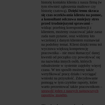
historię kontaktu klienta z nasza firmą (w
tym również zgłoszenia mailowe czy
historię czatową).
Dzięki temu skraca
się czas oczekiwania klienta na pomoc,
a konsultant odczuwa mniejszy stres
przed trudniejszymi sprawami
–
widząc przebieg korespondencji z
klientem, możemy oszacować jakie zaraz
zada nam pytanie, oraz widzimy kto
wcześniej z danym klientem rozmawiał
na podobny temat. Klient dzięki temu też
wyczuwa większą kompetencję
pracownika – nie musi tłumaczyć danej
kwestii od początku czy powoływać się
na nazwiska innych osób, których
odnalezienie w systemie zajęłoby więcej
czasu. W ten sposób możemy także
weryfikować pracę działu i wyciągać
wnioski na przyszłość. Zdecydowanie
pomogą w tym czytelne raporty, które
warto prezentować także pracownikom –
sprawdź jeden z naszych najnowszych
raportów insights
.