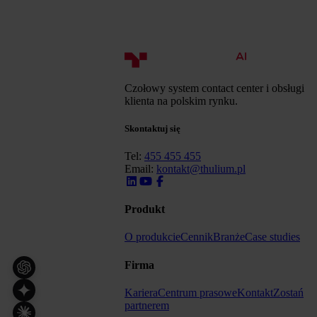
Czołowy system contact center i obsługi
klienta na polskim rynku.
Skontaktuj się
Tel:
455 455 455
Email:
kontakt@thulium.pl
Produkt
O produkcie
Cennik
Branże
Case studies
Firma
Kariera
Centrum prasowe
Kontakt
Zostań
partnerem