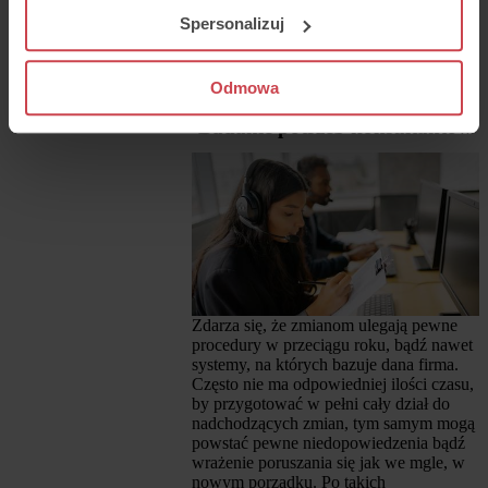
zostawiania ocen umożliwia system
Spersonalizuj
Webankiety, który możesz zintegrować z
Thulium – więcej o naszej integracji
znajdziesz
TUTAJ
.
Odmowa
Badanie potrzeb konsultantów
Zdarza się, że zmianom ulegają pewne
procedury w przeciągu roku, bądź nawet
systemy, na których bazuje dana firma.
Często nie ma odpowiedniej ilości czasu,
by przygotować w pełni cały dział do
nadchodzących zmian, tym samym mogą
powstać pewne niedopowiedzenia bądź
wrażenie poruszania się jak we mgle, w
nowym porządku. Po takich