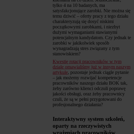
tylko 4 na 10 badanych, ma
satysfakcjonujące zarobki. Nie można się
temu dziwić – oferty pracy z tego działu
charakteryzują się dosyć niskimi
początkowymi zarobkami, i niezbyt
dużymi wymaganiami stawianymi
potencjalnym kandydatom. Czy jednak te
zarobki w jakikolwiek sposób
wynagradzają stres związany z tym
stanowiskiem?
Kwestię rotacji pracowników w tym
dziale omawialiśmy już w innym naszym
artykule
, pozostaje jednak ciągle pytanie
– jak możemy rozwijać kompetencje
pracowników naszego działu BOK tak,
żeby zarówno klienci odczuli poprawę
jakości obsługi, oraz żeby pracownicy
czuli, że są w pełni przygotowani do
profesjonalnego działania?
Interaktywny system szkoleń,
oparty na rzeczywistych
wrażeniach pracowników