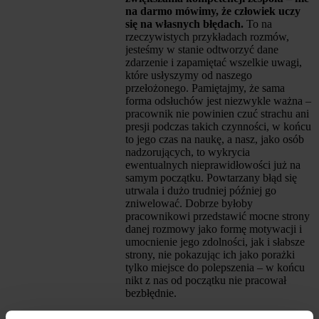
na darmo mówimy, że człowiek uczy
się na własnych błędach.
To na
rzeczywistych przykładach rozmów,
jesteśmy w stanie odtworzyć dane
zdarzenie i zapamiętać wszelkie uwagi,
które usłyszymy od naszego
przełożonego. Pamiętajmy, że sama
forma odsłuchów jest niezwykle ważna –
pracownik nie powinien czuć strachu ani
presji podczas takich czynności, w końcu
to jego czas na naukę, a nasz, jako osób
nadzorujących, to wykrycia
ewentualnych nieprawidłowości już na
samym początku. Powtarzany błąd się
utrwala i dużo trudniej później go
zniwelować. Dobrze byłoby
pracownikowi przedstawić mocne strony
danej rozmowy jako formę motywacji i
umocnienie jego zdolności, jak i słabsze
strony, nie pokazując ich jako porażki
tylko miejsce do polepszenia – w końcu
nikt z nas od początku nie pracował
bezbłędnie.