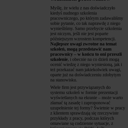
Myślę, że wielu z nas doświadczyło
kiedyś nudnego szkolenia
pracowniczego, po którym zadawaliśmy
sobie pytanie, co tak naprawdę z niego
wynieśliśmy. Samo przebycie szkolenia
jest niczym, jeśli nie jest poparte
późniejszym wzrostem kompetencji.
Najlepsze uwagi zwrotne na temat
szkoleń, mogą przedstawić nam
pracownicy – w końcu to oni przeszli
szkolenie
, i obecnie na co dzień mogą
ocenić wiedzę z niego wyniesioną, jak i
też przekazać nam jakiekolwiek uwagi,
oparte już na doświadczeniu zdobytym
na stanowisku.
Wiele firm jest przywiązanych do
systemu szkoleń w formie prezentacji
wyświetlanych na ekranie – może warto
złamać tą zasadę i zaproponować
uzupełnienie tej formy? Świetnie w pracy
z klientem sprawdzają się rzeczywiste
przykłady z pracy, podczas których
omawiane są codzienne sytuacje, z