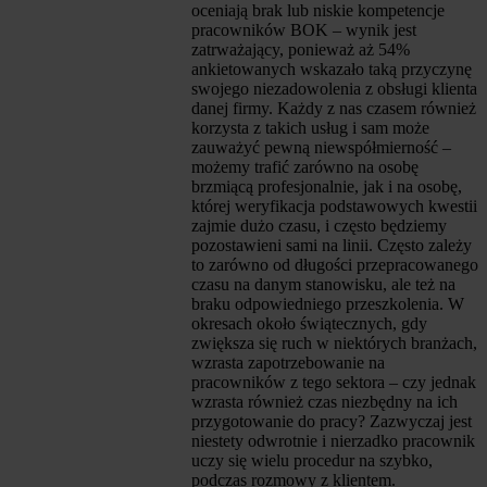
oceniają brak lub niskie kompetencje
pracowników BOK – wynik jest
zatrważający, ponieważ aż 54%
ankietowanych wskazało taką przyczynę
swojego niezadowolenia z obsługi klienta
danej firmy. Każdy z nas czasem również
korzysta z takich usług i sam może
zauważyć pewną niewspółmierność –
możemy trafić zarówno na osobę
brzmiącą profesjonalnie, jak i na osobę,
której weryfikacja podstawowych kwestii
zajmie dużo czasu, i często będziemy
pozostawieni sami na linii. Często zależy
to zarówno od długości przepracowanego
czasu na danym stanowisku, ale też na
braku odpowiedniego przeszkolenia. W
okresach około świątecznych, gdy
zwiększa się ruch w niektórych branżach,
wzrasta zapotrzebowanie na
pracowników z tego sektora – czy jednak
wzrasta również czas niezbędny na ich
przygotowanie do pracy? Zazwyczaj jest
niestety odwrotnie i nierzadko pracownik
uczy się wielu procedur na szybko,
podczas rozmowy z klientem.