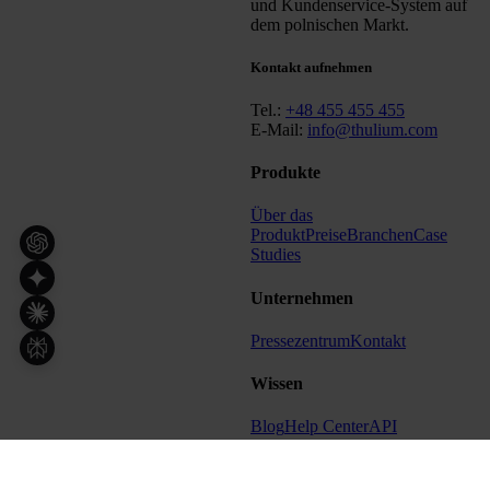
und Kundenservice-System auf
dem polnischen Markt.
Kontakt aufnehmen
Tel.:
+48 455 455 455
E-Mail:
info@thulium.com
Produkte
Über das
Produkt
Preise
Branchen
Case
Studies
Unternehmen
Pressezentrum
Kontakt
Wissen
Blog
Help Center
API
Weitere