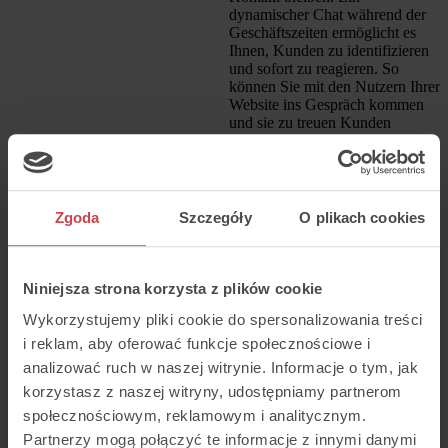
dynamischer Chat während der
Geschäftszeiten ermöglicht es
Ihnen, Kunden zu identifizieren
und sofort zu reagieren. So
können Sie mit den Nutzern Ihrer
Website ins Gespräch kommen
und sie zu treuen Kunden
machen.
Zgoda
Szczegóły
O plikach cookies
Niniejsza strona korzysta z plików cookie
Wykorzystujemy pliki cookie do spersonalizowania treści
Recherchieren Sie,
i reklam, aby oferować funkcje społecznościowe i
analizować ruch w naszej witrynie. Informacje o tym, jak
was sich auf Ihrer
korzystasz z naszej witryny, udostępniamy partnerom
Website verkauft
społecznościowym, reklamowym i analitycznym.
und wie es sich
Partnerzy mogą połączyć te informacje z innymi danymi