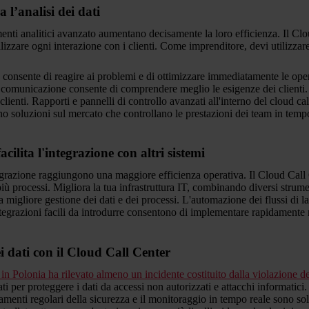
a l’analisi dei dati
enti analitici avanzato aumentano decisamente la loro efficienza. Il Clou
zzare ogni interazione con i clienti. Come imprenditore, devi utilizzare i
e consente di reagire ai problemi e di ottimizzare immediatamente le oper
 comunicazione consente di comprendere meglio le esigenze dei clienti. Ut
clienti. Rapporti e pannelli di controllo avanzati all'interno del cloud c
no soluzioni sul mercato che controllano le prestazioni dei team in tempo
facilita l'integrazione con altri sistemi
egrazione raggiungono una maggiore efficienza operativa. Il Cloud Call Ce
iù processi. Migliora la tua infrastruttura IT, combinando diversi stru
 migliore gestione dei dati e dei processi. L'automazione dei flussi di la
ntegrazioni facili da introdurre consentono di implementare rapidamente
i dati con il Cloud Call Center
n Polonia ha rilevato almeno un incidente costituito dalla violazione de
 per proteggere i dati da accessi non autorizzati e attacchi informatici.
rnamenti regolari della sicurezza e il monitoraggio in tempo reale sono so