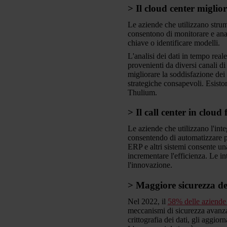
> Il cloud center miglior
Le aziende che utilizzano strum
consentono di monitorare e anali
chiave o identificare modelli.
L'analisi dei dati in tempo real
provenienti da diversi canali di
migliorare la soddisfazione dei 
strategiche consapevoli. Esisto
Thulium.
> Il call center in cloud 
Le aziende che utilizzano l'int
consentendo di automatizzare p
ERP e altri sistemi consente una
incrementare l'efficienza. Le i
l'innovazione.
> Maggiore sicurezza de
Nel 2022, il
58% delle aziende i
meccanismi di sicurezza avanzati
crittografia dei dati, gli aggio