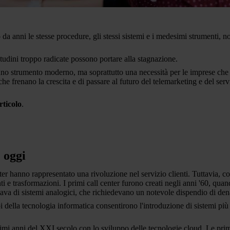
da anni le stesse procedure, gli stessi sistemi e i medesimi strumenti, n
itudini troppo radicate possono portare alla stagnazione.
 uno strumento moderno, ma soprattutto una necessità per le imprese che 
he frenano la crescita e di passare al futuro del telemarketing e del ser
rticolo
.
e oggi
enter hanno rappresentato una rivoluzione nel servizio clienti. Tuttavia,
 trasformazioni. I primi call center furono creati negli anni '60, quando
attava di sistemi analogici, che richiedevano un notevole dispendio di dena
ppi della tecnologia informatica consentirono l'introduzione di sistemi p
primi anni del XXI secolo con lo sviluppo delle tecnologie cloud. Le pr