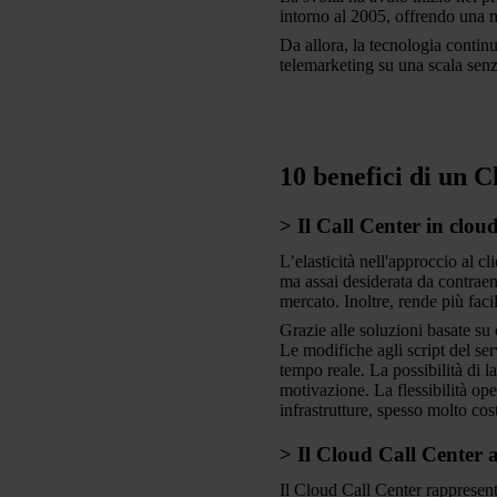
intorno al 2005, offrendo una ma
Da allora, la tecnologia continu
telemarketing su una scala senz
10 benefici di un 
> Il Call Center in cloud
L’elasticità nell'approccio al c
ma assai desiderata da contraen
mercato. Inoltre, rende più faci
Grazie alle soluzioni basate su 
Le modifiche agli script del se
tempo reale. La possibilità di l
motivazione. La flessibilità op
infrastrutture, spesso molto cos
> Il Cloud Call Center a
Il Cloud Call Center rappresent