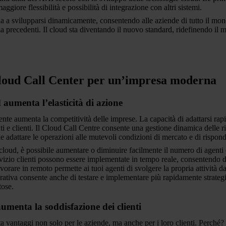
ggiore flessibilità e possibilità di integrazione con altri sistemi.
a a svilupparsi dinamicamente, consentendo alle aziende di tutto il mondo 
a precedenti. Il cloud sta diventando il nuovo standard, ridefinendo il m
Cloud Call Center per un’impresa moderna
 aumenta l’elasticità di azione
liente aumenta la competitività delle imprese. La capacità di adattarsi r
ti e clienti. Il Cloud Call Centre consente una gestione dinamica delle 
le adattare le operazioni alle mutevoli condizioni di mercato e di rispon
cloud, è possibile aumentare o diminuire facilmente il numero di agenti di
rvizio clienti possono essere implementate in tempo reale, consentendo di
avorare in remoto permette ai tuoi agenti di svolgere la propria attività d
erativa consente anche di testare e implementare più rapidamente strategi
tose.
umenta la soddisfazione dei clienti
a vantaggi non solo per le aziende, ma anche per i loro clienti. Perché?