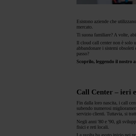
Esistono aziende che utilizzano 
mercato.
Ti suona familiare? A volte, ab
Il cloud call center non è solo
abbandonare i sistemi obsoleti c
passo?
Scoprilo, leggendo il nostro a
Call Center – ieri 
Fin dalla loro nascita, i call c
subendo numerosi miglioramenti e
servizio clienti. Tuttavia, si tr
Negli anni '80 e '90, gli svilu
fisici e reti locali.
La svolta ha avuto inizio nei 