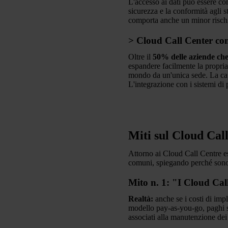
L'accesso ai dati può essere cont
sicurezza e la conformità agli 
comporta anche un minor rischio
> Cloud Call Center com
Oltre il
50% delle aziende che 
espandere facilmente la propria at
mondo da un'unica sede. La capac
L'integrazione con i sistemi di 
Miti sul Cloud Cal
Attorno ai Cloud Call Centre esi
comuni, spiegando perché sono 
Mito n. 1: "I Cloud Call
Realtà:
anche se i costi di impl
modello pay-as-you-go, paghi solo
associati alla manutenzione dei 