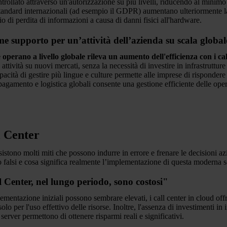
rollato attraverso un'autorizzazione su più livelli, riducendo al minimo il 
standard internazionali (ad esempio il GDPR) aumentano ulteriormente la
 di perdita di informazioni a causa di danni fisici all'hardware.
e supporto per un’attività dell’azienda su scala global
operano a livello globale rileva un aumento dell'efficienza con i cal
tività su nuovi mercati, senza la necessità di investire in infrastrutture loc
ità di gestire più lingue e culture permette alle imprese di rispondere m
pagamento e logistica globali consente una gestione efficiente delle oper
l Center
stono molti miti che possono indurre in errore e frenare le decisioni azi
falsi e cosa significa realmente l’implementazione di questa moderna s
 Center, nel lungo periodo, sono costosi"
ementazione iniziali possono sembrare elevati, i call center in cloud off
 per l'uso effettivo delle risorse. Inoltre, l'assenza di investimenti in i
server permettono di ottenere risparmi reali e significativi.