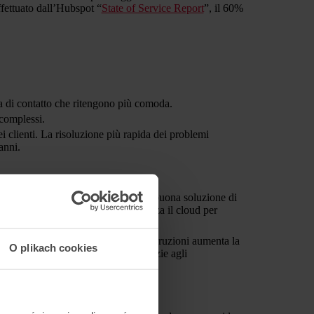
ffettuato dall’Hubspot “
State of Service Report
”, il 60%
ma di contatto che ritengono più comoda.
 complessi.
 clienti. La risoluzione più rapida dei problemi
anni.
ausa di guasti all'infrastruttura. Una buona soluzione di
. Proteggi le tue operazioni e utilizza il cloud per
asti. La riduzione del rischio di interruzioni aumenta la
O plikach cookies
attori quali incendi o inondazioni. Grazie agli
l'azienda che per i clienti.