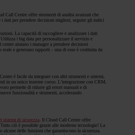
d Call Centre offre strumenti di analisi avanzati che
 dati per prendere decisioni migliori, seguire gli indici
azioni. La capacità di raccogliere e analizzare i dati
ilizza i big data per personalizzare il servizio e
all center aiutano i manager a prendere decisioni
 reale e generano rapporti – una di esse è costituita da
ntre è facile da integrare con altri strumenti e sistemi,
menti in un unico insieme coeso. L'integrazione con CRM,
voro permette di ridurre gli errori manuali e di
 nuove funzionalità e strumenti, accelerando
i sistemi di sicurezza
. Il Cloud Call Centre offre
 Tutto ciò è possibile grazie alle moderne tecnologie! La
lo alcune delle funzioni che garantiscono la sicurezza.