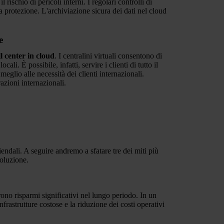
rischio di pericoli interni. I regolari controlli di
 protezione. L'archiviazione sicura dei dati nel cloud
e
l center in cloud
. I centralini virtuali consentono di
ali. È possibile, infatti, servire i clienti di tutto il
eglio alle necessità dei clienti internazionali.
azioni internazionali.
endali. A seguire andremo a sfatare tre dei miti più
oluzione.
rono risparmi significativi nel lungo periodo. In un
nfrastrutture costose e la riduzione dei costi operativi