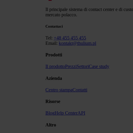
Il principale sistema di contact center e di cust
mercato polacco.
Contattaci
Tel:
+48 455 455 455
Email:
kontakt@thulium.pl
Prodotti
Il prodotto
Prezzi
Settori
Case study
Azienda
Centro stampa
Contatti
Risorse
Blog
Help Center
API
Altro