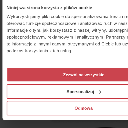
Indagini sulla soddisfazione 
Niniejsza strona korzysta z plików cookie
clienti
Wykorzystujemy pliki cookie do spersonalizowania treści i r
oferować funkcje społecznościowe i analizować ruch w nasze
Raccogli le valutazioni dei clienti tramite emoticon 
Informacje o tym, jak korzystasz z naszej witryny, udostęp
messaggio. Le valutazioni negative consentono di r
mentre i rapporti mostrano in dettaglio l'efficacia de
społecznościowym, reklamowym i analitycznym. Partnerzy
te informacje z innymi danymi otrzymanymi od Ciebie lub u
podczas korzystania z ich usług.
Zezwól na wszystkie
Spersonalizuj
Odmowa