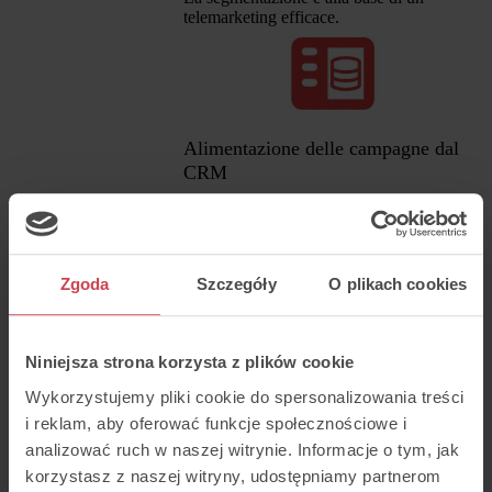
telemarketing efficace.
Alimentazione delle campagne dal
CRM
Utilizza i dati raccolti nel CRM Thulium
per creare rapidamente campagne
outbound. È una garanzia di un processo di
vendita fluido.
Zgoda
Szczegóły
O plikach cookies
Integrazione del CRM con
altri sistemi
Niniejsza strona korzysta z plików cookie
Wykorzystujemy pliki cookie do spersonalizowania treści
Il CRM Thulium è progettato per una
i reklam, aby oferować funkcje społecznościowe i
collaborazione fluida con altri sistemi. Grazie a
analizować ruch w naszej witrynie. Informacje o tym, jak
un'API aperta e integrazioni pronte, garantiamo
un flusso bidirezionale di dati in tutta
korzystasz z naszej witryny, udostępniamy partnerom
l'organizzazione. Ottieni accesso immediato alle