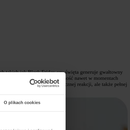
ach takich jak Black Friday czy święta generuje gwałtowny
zespołów
, aby utrzymać wydajność nawet w momentach
rzy oczekują nie tylko błyskawicznej reakcji, ale także pełnej
O plikach cookies