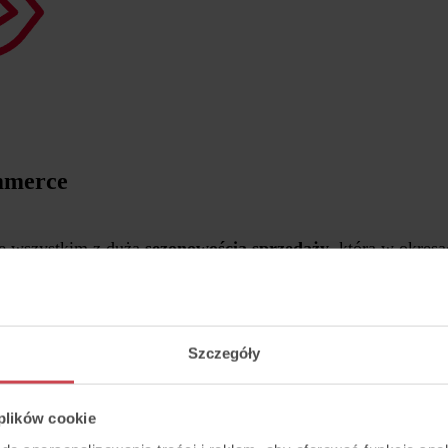
mmerce
de wszystkim z dużą
sezonowością sprzedaży
, która w okres
 wymusza na firmach precyzyjne
zarządzanie czasem pracy 
to dzieje się pod presją
rosnących wymagań klientów
, któ
eśnie, od telefonu i maila po czat i media społecznościowe.
Szczegóły
 plików cookie