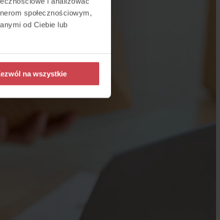
ołecznościowe i analizować
artnerom społecznościowym,
anymi od Ciebie lub
ezwól na wszystkie