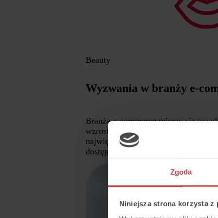
Beauty
Wyzwania w branży e-co
Branża e-commerce mierzy się prze
wzrost liczby zapytań. Ta dynamika
największego przeciążenia. Wszystko 
dostępności w wielu kanałach jednocz
Zgoda
Niniejsza strona korzysta z