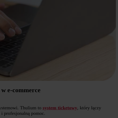
ę w e-commerce
systemowi. Thulium to
system ticketowy
, który łączy
 i profesjonalną pomoc.