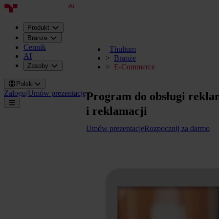
Produkt
Branże
Cennik
Thulium
AI
Branże
Zasoby
E-Commerce
Polski
Zaloguj
Umów prezentację
Program do obsługi rekla
i reklamacji
Umów prezentację
Rozpocznij za darmo