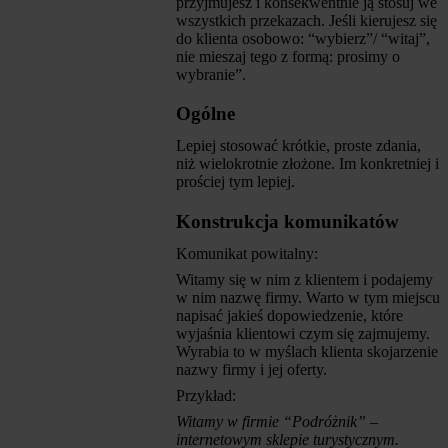
przyjmujesz i konsekwentnie ją stosuj we
wszystkich przekazach. Jeśli kierujesz się
do klienta osobowo: “wybierz”/ “witaj”,
nie mieszaj tego z formą: prosimy o
wybranie”.
Ogólne
Lepiej stosować krótkie, proste zdania,
niż wielokrotnie złożone. Im konkretniej i
prościej tym lepiej.
Konstrukcja komunikatów
Komunikat powitalny:
Witamy się w nim z klientem i podajemy
w nim nazwę firmy. Warto w tym miejscu
napisać jakieś dopowiedzenie, które
wyjaśnia klientowi czym się zajmujemy.
Wyrabia to w myślach klienta skojarzenie
nazwy firmy i jej oferty.
Przykład:
Witamy w firmie “Podróżnik” –
internetowym sklepie turystycznym.