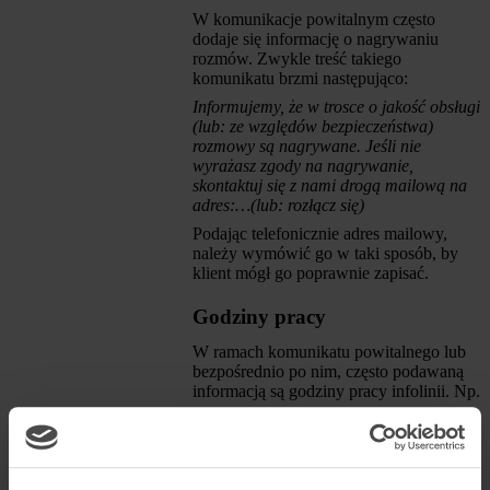
W komunikacje powitalnym często
dodaje się informację o nagrywaniu
rozmów. Zwykle treść takiego
komunikatu brzmi następująco:
Informujemy, że w trosce o jakość obsługi
(lub: ze względów bezpieczeństwa)
rozmowy są nagrywane. Jeśli nie
wyrażasz zgody na nagrywanie,
skontaktuj się z nami drogą mailową na
adres:…(lub: rozłącz się)
Podając telefonicznie adres mailowy,
należy wymówić go w taki sposób, by
klient mógł go poprawnie zapisać.
Godziny pracy
W ramach komunikatu powitalnego lub
bezpośrednio po nim, często podawaną
informacją są godziny pracy infolinii. Np.
Nasza infolinia jest czynna w dni robocze
od godziny 8 do 20 oraz w soboty od 10
do 16.