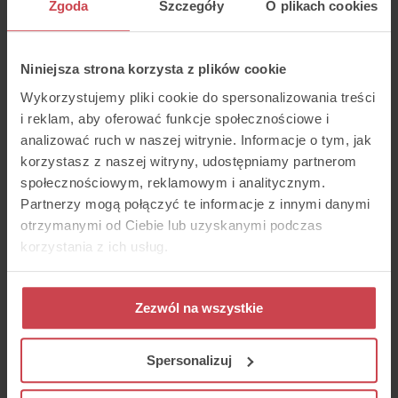
Zgoda
Szczegóły
O plikach cookies
Komunikaty do poruszania się
po menu głosowym
Jeśli klienci dzwonią w różnych
Niniejsza strona korzysta z plików cookie
sprawach, a w Twojej firmie są osoby
dedykowane do obsługi tych spraw,
Wykorzystujemy pliki cookie do spersonalizowania treści
możesz dać klientowi możliwość
i reklam, aby oferować funkcje społecznościowe i
tonowego wyboru. Np:
analizować ruch w naszej witrynie. Informacje o tym, jak
Aby połączyć się z działem handlowym,
korzystasz z naszej witryny, udostępniamy partnerom
wybierz 1. Aby połączyć się dziełem
księgowym, wybierz 2.
społecznościowym, reklamowym i analitycznym.
Albo:
Partnerzy mogą połączyć te informacje z innymi danymi
Jeśli chcesz złożyć zamówienie, wybierz 1
otrzymanymi od Ciebie lub uzyskanymi podczas
Jeśli dzwonisz w sprawie faktury, wybierz
korzystania z ich usług.
2.
Możesz też zastosować bardziej
zaawansowane funkcje menu głosowego
Zezwól na wszystkie
takie jak autoryzacja klienta po
określonym w systemie numerze ID.
Należy wtedy poprosić klienta o tonowe
prowadzenie liczb. Np:
Spersonalizuj
Jeśli jesteś już naszym klientem,
wprowadź swój 6 cyfrowy kod klienta i