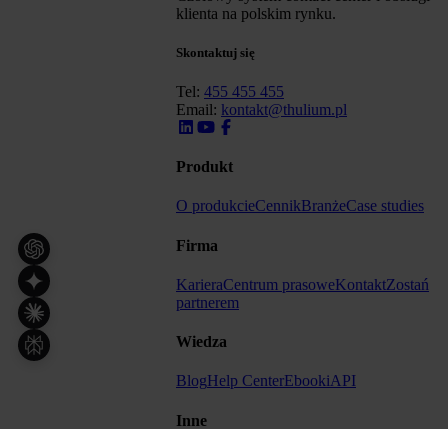
klienta na polskim rynku.
Skontaktuj się
Tel:
455 455 455
Email:
kontakt@thulium.pl
Produkt
O produkcie
Cennik
Branże
Case studies
Firma
Kariera
Centrum prasowe
Kontakt
Zostań
partnerem
Wiedza
Blog
Help Center
Ebooki
API
Inne