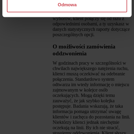
Odmowa
wciśnij #
Dzięki zastosowaniu tonowych
wyborów, klient połączy się od razu z
odpowiednimi osobami, a ty uzyskasz w
danych statystycznych raporty dotyczące
poszczególnych opcji.
O możliwości zamówienia
oddzwonienia
W godzinach pracy w szczególności w
chwilach największego natężenia ruchu,
klienci muszą oczekiwać na odebranie
połączenia. Standardowo system
odtwarza im wtedy informację o miejscu
zajmowanym w kolejce osób
oczekujących. Mogą dzięki temu
zauważyć, że jak szybko kolejka
postępuje. Badania wskazują, że taka
informacja pomaga utrzymać uwagę
klientów i zachęca do pozostania na linii.
Niektórzy klienci jednak niechętnie
oczekują na linii. By ich nie stracić,
stosujemy oddzwonienia. Klient słyszy