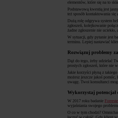
elementów, które się na to skł
Podstawową kwestią jest jasny
też sposób kontaktowania się 
Dużą rolę odgrywa system hel
zgłoszeń, kolejkowanie połąc
żadne zgłoszenie nie uciekło, 
W sytuacji, gdy pytanie jest b
terminu. Lepiej nastawiać kli
Rozwiązuj problemy za
Dąż do tego, żeby udzielać T
prostych zgłoszeń, które nie w
Jakie korzyści płyną z takieg
możesz jeszcze jakoś pomóc, 
uwagę. Twoi konsultanci mogą
Wykorzystaj potencjał 
W 2017 roku badanie
Forreste
wyjaśniania swojego problemu
O co w tym chodzi? Omnichanne
łączyć w całość. Gdy klient w