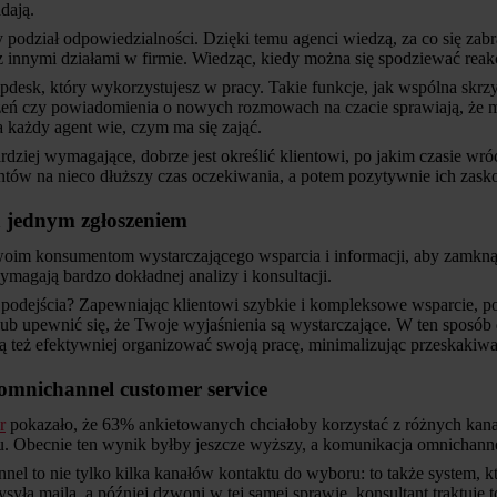
adają.
 podział odpowiedzialności. Dzięki temu agenci wiedzą, za co się zabr
z innymi działami w firmie. Wiedząc, kiedy można się spodziewać reak
pdesk, który wykorzystujesz w pracy. Takie funkcje, jak wspólna sk
zeń czy powiadomienia o nowych rozmowach na czacie sprawiają, że m
a każdy agent wie, czym ma się zająć.
ardziej wymagające, dobrze jest określić klientowi, po jakim czasie wró
entów na nieco dłuższy czas oczekiwania, a potem pozytywnie ich zask
 jednym zgłoszeniem
woim konsumentom wystarczającego wsparcia i informacji, aby zamknąć
ymagają bardzo dokładnej analizy i konsultacji.
o podejścia? Zapewniając klientowi szybkie i kompleksowe wsparcie, po
lub upewnić się, że Twoje wyjaśnienia są wystarczające. W ten sposó
 też efektywniej organizować swoją pracę, minimalizując przeskakiw
omnichannel customer service
r
pokazało, że 63% ankietowanych chciałoby korzystać z różnych kana
. Obecnie ten wynik byłby jeszcze wyższy, a komunikacja omnichannel 
l to nie tylko kilka kanałów kontaktu do wyboru: to także system, kt
ysyła maila, a później dzwoni w tej samej sprawie, konsultant traktuje