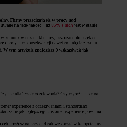
ualny. Firmy prześcigają się w pracy nad
 uwagę na jego jakość – aż
86% z nich
jest w stanie
j wizerunek w oczach klientów, bezpośrednio przekłada
ze obroty, a w konsekwencji nawet zniknięcie z rynku.
i.
W tym artykule znajdziesz 9 wskazówek jak
Czy spełniła Twoje oczekiwania? Czy wyróżniła się na
ustomer experience z oczekiwaniami i standardami
starczanie jak najlepszego customer experience powinna
tym celu możesz na przykład zainwestować w kompetentny