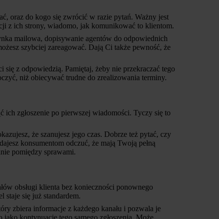
ać, oraz do kogo się zwrócić w razie pytań. Ważny jest
cji z ich strony, wiadomo, jak komunikować to klientom.
rzynka mailowa, dopisywanie agentów do odpowiednich
ożesz szybciej zareagować. Dają Ci także pewność, że
ci się z odpowiedzią. Pamiętaj, żeby nie przekraczać tego
oczyć, niż obiecywać trudne do zrealizowania terminy.
 ich zgłoszenie po pierwszej wiadomości. Tyczy się to
kazujesz, że szanujesz jego czas. Dobrze też pytać, czy
b dajesz konsumentom odczuć, że mają Twoją pełną
anie pomiędzy sprawami.
łów obsługi klienta bez konieczności ponownego
staje się już standardem.
óry zbiera informacje z każdego kanału i pozwala je
 to jako kontynuację tego samego zgłoszenia. Może