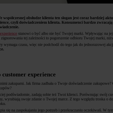
 współczesnej obsłudze klienta ten slogan jest coraz bardziej akt
ience
, czyli doświadczeniem klienta. Konsumenci bardzo zwracają
świadczenie.
 experience
stanowi o być albo nie być Twojej marki. Wpływając na je
zignorowania tej zależności to pogorszenie odbioru Twojej marki, niżs
który wymaga czasu, więc nie podchodź do tego jak do jednorazowej akcj
ce.
 customer experience
tnimi zakupami. Jak firma zadbała o Twoje doświadczenie zakupowe? 
akupów?
ściej podświadomie, zadają sobie też Twoi klienci. Porównując swój c
y, wyrabiają swoje zdanie o Twojej marce. Z tego względu troska o do
oku.
upia się na zaspokajaniu jego potrzeb i przekraczaniu oczekiwań. W 