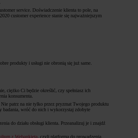
.
ustomer service. Doświadczenie klienta to pole, na
020 customer experience stanie się najważniejszym
bre produkty i usługi nie obronią się już same.
, ciężko Ci będzie określić, czy spełniasz ich
zenia konsumenta.
. Nie patrz na nie tylko przez pryzmat Twojego produktu
y badania, wróć do nich i wykorzystaj zdobyte
a do działu obsługi klienta. Przeanalizuj je i znajdź
hulium z Webankietą
, czyli platformą do prowadzenia