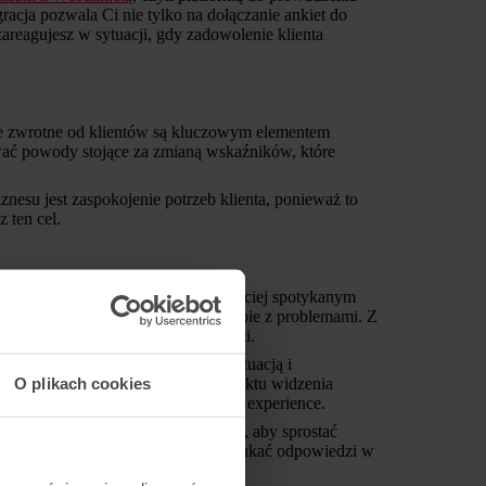
acja pozwala Ci nie tylko na dołączanie ankiet do
areagujesz w sytuacji, gdy zadowolenie klienta
je zwrotne od klientów są kluczowym elementem
ać powody stojące za zmianą wskaźników, które
znesu jest zaspokojenie potrzeb klienta, ponieważ to
 ten cel.
 najwyższy czas to zmienić! Najczęściej spotykanym
zy, FAQs, które pomagają poradzić sobie z problemami. Z
e prośby o przekierowanie przesyłki.
poczucie większej kontroli nad sytuacją i
O plikach cookies
o pytania. To samo jest zaletą z punktu widzenia
 na dostarczaniu lepszego customer experience.
ilne lub dostosowują panele klienta, aby sprostać
zy. Dzięki temu klienci, zamiast szukać odpowiedzi w