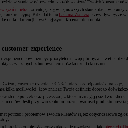
ry będzie w stanie w odpowiedni sposób wspierać Twoich konsumentów
związań i metod
, orientując się w najnowszych standardach w branży c
ę konkurencyjną. Kilka lat temu
badania Walkera
przewidywały, że w 2
kę od konkurencji – ważniejszym niż cena lub produkt.
 customer experience
er experience powinien być priorytetem Twojej firmy, a nawet bardzo do
raktyk związanych z budowaniem doświadczenia konsumenta.
świetny customer experience? Jeżeli nie znasz odpowiedzi na to pytanie
asz kilka możliwości, żeby znaleźć Twoją definicję dobrego doświadc
kreślenie potrzeb oraz przeszkód, z którymi zmagają się Twoi klienci
onsumentów. Jeśli przy tworzeniu propozycji wartości produktu powstał
t potrzeb i problemów Twoich klientów są też dotychczasowe zgłoszeni
sług.
ań i prosić o opinię. Wykorzystując takie rozwiązania jak
integracja T