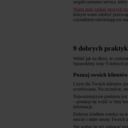
zespół customer service, któ
Warto stale szukać nowych ro
którym warto zdobyć przewag
czynnikiem odróżniającym mar
9 dobrych praktyk
Widać jak na dłoni, że custom
Sprawdźmy więc 9 dobrych p
Poznaj swoich klientów
Czym dla Twoich klientów jest 
oczekiwania. Na szczęście, m
Najważniejszym punktem jest o
– postaraj się wejść w buty k
informacje.
Dobrym źródłem wiedzy na tema
mocne i słabe strony Twoich u
Nie wahaj się też zadawać pyt