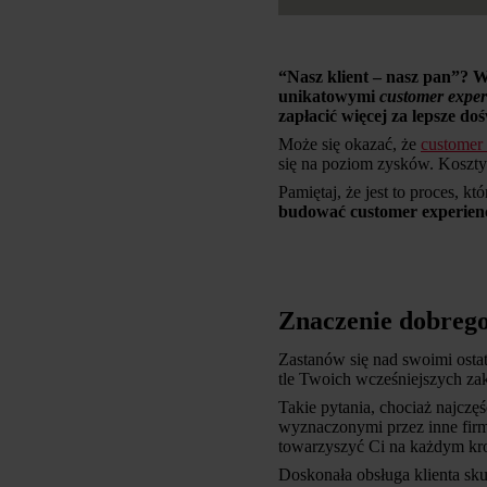
“Nasz klient – nasz pan”? We
unikatowymi
customer exper
zapłacić więcej za lepsze do
Może się okazać, że
customer
się na poziom zysków. Koszty 
Pamiętaj, że jest to proces, 
budować customer experien
Znaczenie dobrego
Zastanów się nad swoimi osta
tle Twoich wcześniejszych z
Takie pytania, chociaż najczę
wyznaczonymi przez inne firm
towarzyszyć Ci na każdym kr
Doskonała obsługa klienta sk