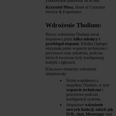
Zbudowanie platformy all in one.
Krzysztof Płusa
, Head of Customer
Service & Experience
Wdrożenie Thulium:
Proces wdrożenia Thulium trwał
stopniowo przez
kilka miesięcy i
przebiegał etapami
. Klinika Optegra
otrzymała pełne wsparcie techniczne i
procesowe oraz szkolenia, podczas
których tworzone były konfigurację
kolejek i zgłoszeń.
Kluczowe elementy wdrożenia
obejmowały:
Ścisłą współpracę z
zespołem Thulium, w tym
wsparcie techniczne
i
procesowe podczas
konfiguracji systemu.
Stopniowe
wdrożenie
nowych funkcji, takich jak
IVR, chat, Messenger
oraz