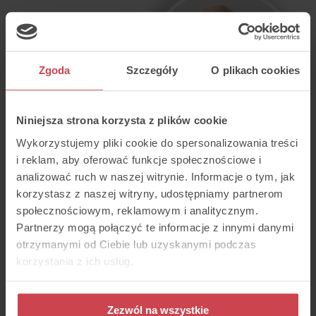
Zgoda
Szczegóły
O plikach cookies
Niniejsza strona korzysta z plików cookie
Wykorzystujemy pliki cookie do spersonalizowania treści
Thulium było narzędziem
i reklam, aby oferować funkcje społecznościowe i
wykorzystywanym u naszego partnera.
analizować ruch w naszej witrynie. Informacje o tym, jak
Wcześniejsza analiza pozwoliła nam
stwierdzi, że przejęcie tej platformy
korzystasz z naszej witryny, udostępniamy partnerom
zmieni nasza spojrzenie na cały dział
społecznościowym, reklamowym i analitycznym.
obsługi Klienta i stworzy środowisko
Partnerzy mogą połączyć te informacje z innymi danymi
oparte na wartościowej analizie i kontroli
przepływu danych.
otrzymanymi od Ciebie lub uzyskanymi podczas
korzystania z ich usług.
Krzysztof Płusa
, Head of Customer
Service & Experience
Korzyści z wdrożenia
Zezwól na wszystkie