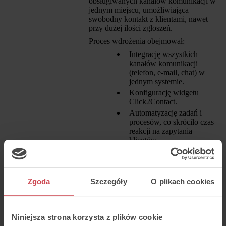
obsługiwanych kanałów komunikacji w
jednym miejscu, umożliwiająca
swobodny kontakt z klientami, nawet
przy dużej ilości zgłoszeń.
Proces wdrożenia obejmował:
Integrację wszystkich
kanałów komunikacji
(telefon, e-mail, chat) w
jednym systemie.
Konfigurację widgetu
Click2Contact.
Automatyzację zadań i
procesów, co skróciło czas
reakcji na zapytania
klientów.
Szkolenie zespołu obsługi
klienta w zakresie
korzystania z nowego
systemu.
Zgoda
Szczegóły
O plikach cookies
Sama implementacja trwała
zaledwie 3
dni
. Majowo.pl otrzymało od Thulium
wsparcie serwisowe, indywidualne
Niniejsza strona korzysta z plików cookie
szkolenie
oraz możliwość darmowego