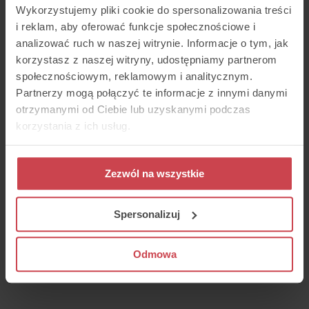
testowania systemu
.
Wykorzystujemy pliki cookie do spersonalizowania treści
Jak widać, na przykładzie firmy
i reklam, aby oferować funkcje społecznościowe i
majowo.pl, nie należy obawiać się
analizować ruch w naszej witrynie. Informacje o tym, jak
komplikacji związanych z wdrażaniem
nowego narzędzia.
korzystasz z naszej witryny, udostępniamy partnerom
społecznościowym, reklamowym i analitycznym.
Partnerzy mogą połączyć te informacje z innymi danymi
otrzymanymi od Ciebie lub uzyskanymi podczas
korzystania z ich usług.
Zezwól na wszystkie
Spersonalizuj
Odmowa