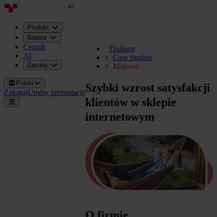
Produkt
Branże
Cennik
Thulium
AI
Case Studies
Zasoby
Majowo
Polski
Szybki wzrost satysfakcji
Zaloguj
Umów prezentację
klientów w sklepie
internetowym
O firmie